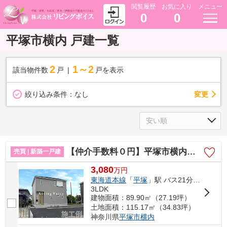
閲覧履歴
お気に入り
メニュー
0
0
平塚市横内 戸建一覧
2
1～2
該当物件数
戸
戸を表示
変更
絞り込み条件：
なし
【仲介手数料０円】平塚市横内第29 新築一戸建て
売買 | 新築一戸建
3,080
万
円
東海道本線
「
平塚
」駅 バス21分 「横内団地前」 停歩5分
3LDK
建物面積：89.90㎡（27.19坪）
土地面積：115.17㎡（34.83坪）
神奈川県
平塚市
横内