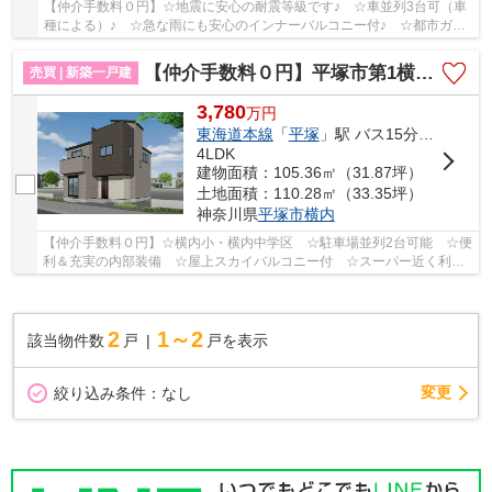
【仲介手数料０円】☆地震に安心の耐震等級です♪ ☆車並列3台可（車
種による）♪ ☆急な雨にも安心のインナーバルコニー付♪ ☆都市ガス♪
【平塚市の新築一戸建ての事ならリビングボイス...
【仲介手数料０円】平塚市第1横内 新築一戸建て
売買 | 新築一戸建
3,780
万
円
東海道本線
「
平塚
」駅 バス15分 「横内団地前」 停歩4分
4LDK
建物面積：105.36㎡（31.87坪）
土地面積：110.28㎡（33.35坪）
神奈川県
平塚市
横内
【仲介手数料０円】☆横内小・横内中学区 ☆駐車場並列2台可能 ☆便
利＆充実の内部装備 ☆屋上スカイバルコニー付 ☆スーパー近く利便
性良好 ☆収納豊富な間取り ☆南向きバルコニー陽...
2
1～2
該当物件数
戸
戸を表示
変更
絞り込み条件：
なし