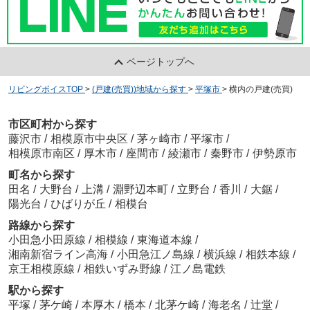
ページトップへ
リビングボイスTOP
>
(戸建(売買))地域から探す
>
平塚市
>
横内の戸建(売買)
市区町村から探す
藤沢市
/
相模原市中央区
/
茅ヶ崎市
/
平塚市
/
相模原市南区
/
厚木市
/
座間市
/
綾瀬市
/
秦野市
/
伊勢原市
町名から探す
田名
/
大野台
/
上溝
/
淵野辺本町
/
立野台
/
香川
/
大鋸
/
陽光台
/
ひばりが丘
/
相模台
路線から探す
小田急小田原線
/
相模線
/
東海道本線
/
湘南新宿ライン高海
/
小田急江ノ島線
/
横浜線
/
相鉄本線
/
京王相模原線
/
相鉄いずみ野線
/
江ノ島電鉄
駅から探す
平塚
/
茅ケ崎
/
本厚木
/
橋本
/
北茅ケ崎
/
海老名
/
辻堂
/