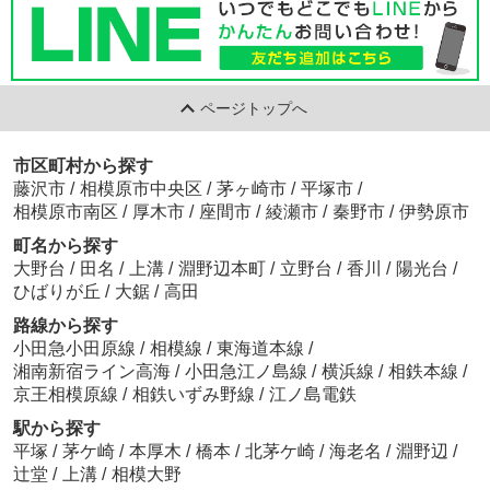
ページトップへ
市区町村から探す
藤沢市
/
相模原市中央区
/
茅ヶ崎市
/
平塚市
/
相模原市南区
/
厚木市
/
座間市
/
綾瀬市
/
秦野市
/
伊勢原市
町名から探す
大野台
/
田名
/
上溝
/
淵野辺本町
/
立野台
/
香川
/
陽光台
/
ひばりが丘
/
大鋸
/
高田
路線から探す
小田急小田原線
/
相模線
/
東海道本線
/
湘南新宿ライン高海
/
小田急江ノ島線
/
横浜線
/
相鉄本線
/
京王相模原線
/
相鉄いずみ野線
/
江ノ島電鉄
駅から探す
平塚
/
茅ケ崎
/
本厚木
/
橋本
/
北茅ケ崎
/
海老名
/
淵野辺
/
辻堂
/
上溝
/
相模大野