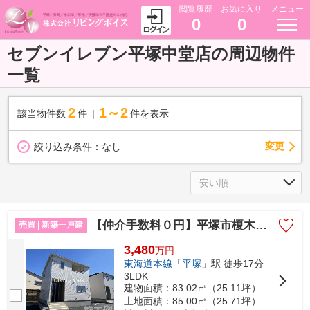
閲覧履歴
お気に入り
メニュー
0
0
セブンイレブン平塚中堂店の周辺物件
一覧
2
1～2
該当物件数
件
件を表示
変更
絞り込み条件：
なし
【仲介手数料０円】平塚市榎木町第1 新築一戸建て 全2棟
売買 | 新築一戸建
3,480
万
円
東海道本線
「
平塚
」駅 徒歩17分
3LDK
建物面積：83.02㎡（25.11坪）
土地面積：85.00㎡（25.71坪）