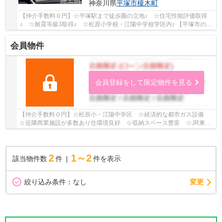
神奈川県
平塚市
榎木町
【仲介手数料０円】☆平塚駅まで徒歩圏の立地♪ ☆住宅性能評価取得
♪ ☆耐震等級3取得♪ ☆松原小学校・江陽中学校学区内♪ 【平塚市の新
築一戸建てのことならリビングボイスにお任せ下さ...
会員物件
会員登録をして限定物件を見る
【仲介手数料０円】☆松原小・江陽中学区 ☆経済的な都市ガス設備
☆近隣商業施設が多数あり住環境良好 ☆収納スペース豊富 ☆JR東海
道本線「平塚」駅徒歩19分♪ 【平塚市の新築一戸建て...
2
1～2
該当物件数
件
件を表示
変更
絞り込み条件：
なし