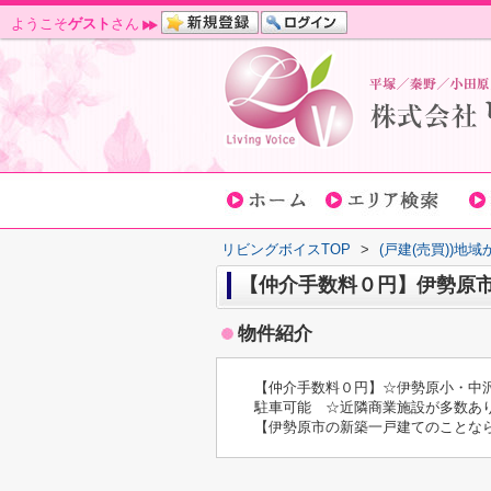
ようこそ
ゲスト
さん
リビングボイスTOP
>
(戸建(売買))地
【仲介手数料０円】伊勢原市
物件紹介
【仲介手数料０円】☆伊勢原小・中
駐車可能 ☆近隣商業施設が多数あり
【伊勢原市の新築一戸建てのことな