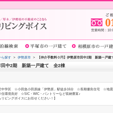
営業時間：10
域から探す
>
伊勢原市
>
【仲介手数料０円】伊勢原市田中2期 新築一戸建
田中2期 新築一戸建て 全2棟
沢中学区 ☆小田急小田原線「伊勢原」駅徒歩16分 ☆長期優良住宅 ☆地震
住環境良好 ☆SIC・WIC・パントリーなど収納豊富♪
らリビングボイスにお任せください！】