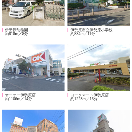
伊勢原幼稚園
伊勢原市立伊勢原小学校
約618m／8分
約834m／11分
オーケー伊勢原店
ヨークマート伊勢原店
約1106m／14分
約1223m／16分