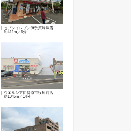
セブンイレブン伊勢原峰岸店
約411m／6分
ウエルシア伊勢原市役所前店
約1045m／14分