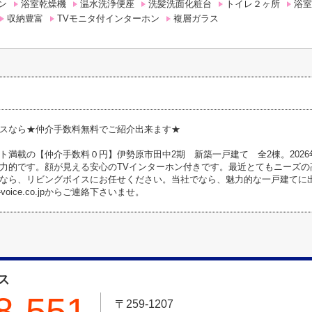
ン
浴室乾燥機
温水洗浄便座
洗髪洗面化粧台
トイレ２ヶ所
浴室
収納豊富
TVモニタ付インターホン
複層ガラス
スなら★仲介手数料無料でご紹介出来ます★
ト満載の【仲介手数料０円】伊勢原市田中2期 新築一戸建て 全2棟。202
力的です。顔が見える安心のTVインターホン付きです。最近とてもニーズの
なら、リビングボイスにお任せください。当社でなら、魅力的な一戸建てに出会う
ving-voice.co.jpからご連絡下さいませ。
ス
8-551
〒259-1207