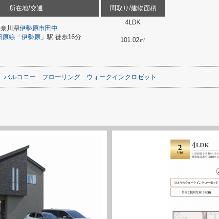
所在地/交通
間取り/建物面積
4LDK
神奈川県
伊勢原市
田中
田原線
「
伊勢原
」駅 徒歩16分
101.02㎡
バルコニー
フローリング
ウォークインクロゼット