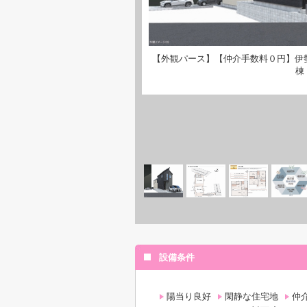
【外観パース】【仲介手数料０円】伊
棟
設備条件
陽当り良好
閑静な住宅地
仲