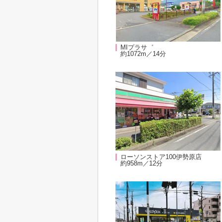
MIプラサ゛
約1072m／14分
ローソンストア100伊勢原店
約958m／12分