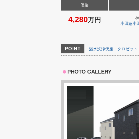
価格
4,280
万円
小田急小
POINT
温水洗浄便座
クロゼット
PHOTO GALLERY