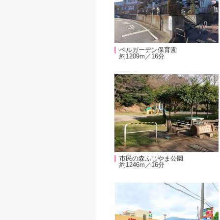
ベルガーデン保育園
約1209m／16分
市民の森ふじやま公園
約1246m／16分