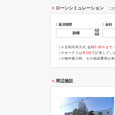
ローンシミュレーション
こ
返済期間
金利
（※元利均等方式 金利
5.00％まで
（※ボーナスは
年2回
で計算してい
（※物件購入時、その他諸費用が発
周辺施設