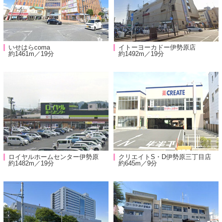
いせはらcoma
イトーヨーカドー伊勢原店
約1461m／19分
約1492m／19分
ロイヤルホームセンター伊勢原
クリエイトS・D伊勢原三丁目店
約1482m／19分
約645m／9分