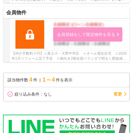
の新築一戸建ての事ならリビングボイスにお任せ下さ...
会員物件
会員登録をして限定物件を見る
【仲介手数料０円】☆真土小・大野中学区 ☆オール電化住宅 ☆2026
年1月リフォーム完了予定 ☆南向き2階全面ベランダで明るく開放感あ
り ☆近隣商業施設が多数あり住環境良好♪ 【平塚市...
4
1～4
該当物件数
件
件を表示
変更
絞り込み条件：
なし