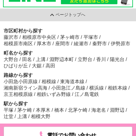
ページトップへ
市区町村から探す
藤沢市
/
相模原市中央区
/
茅ヶ崎市
/
平塚市
/
相模原市南区
/
厚木市
/
座間市
/
綾瀬市
/
秦野市
/
伊勢原市
町名から探す
大野台
/
田名
/
上溝
/
淵野辺本町
/
立野台
/
香川
/
陽光台
/
ひばりが丘
/
大鋸
/
高田
路線から探す
小田急小田原線
/
相模線
/
東海道本線
/
湘南新宿ライン高海
/
小田急江ノ島線
/
横浜線
/
相鉄本線
/
京王相模原線
/
相鉄いずみ野線
/
江ノ島電鉄
駅から探す
平塚
/
茅ケ崎
/
本厚木
/
橋本
/
北茅ケ崎
/
海老名
/
淵野辺
/
辻堂
/
上溝
/
相模大野
電話でお問い合わせ