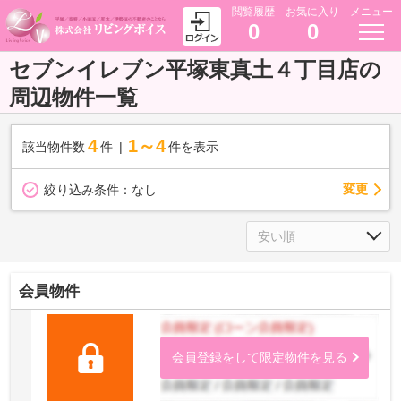
閲覧履歴
お気に入り
メニュー
0
0
セブンイレブン平塚東真土４丁目店の
周辺物件一覧
4
1～4
該当物件数
件
件を表示
変更
絞り込み条件：
なし
会員物件
会員登録をして限定物件を見る