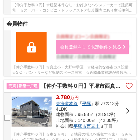
【仲介手数料０円】☆建築条件なし・お好きなハウスメーカーで建築可
能 ☆スーパー・コンビニ・ドラッグストア徒歩圏内にあり生活便利
☆経済的な都市ガス設備 ☆閑静な住宅街♪ 【平塚...
会員物件
会員登録をして限定物件を見る
【仲介手数料０円】☆真土小・大野中学区 ☆経済的な都市ガス設備
☆SIC・パントリーなど収納スペース豊富 ☆近隣商業施設が多数あり
住環境良好 ☆カースペース2台駐車可能（車種による...
【仲介手数料０円】平塚市西真土第7 新築一戸建て
売買 | 新築一戸建
3,780
万
円
東海道本線
「
平塚
」駅 バス13分 「坂口」 停歩2分
4LDK
建物面積：95.58㎡（28.91坪）
土地面積：140.00㎡（42.35坪）
神奈川県
平塚市
西真土
３丁目
【仲介手数料０円】☆車２台可♪ ☆地震の揺れを吸収する家♪ ☆みら
いエコ住宅対象物件♪ ☆真土小・大野中学区♪ ☆都市ガス♪ 【平塚市