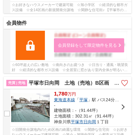
☆お好きなハウスメーカーで建築可能 ☆旭小学区 ☆経済的な都市ガ
ス設備 ☆全14区画の新規開発分譲地 ☆閑静な住宅街♪ 【平塚市の土
地（売地）のことならリビングボイスにお任せ下さい...
会員物件
会員登録をして限定物件を見る
☆60坪超えの広い敷地 ☆南向きのお庭つき ☆日当り・通風・眺望良
好 ☆経済的な都市ガス設備 ☆全居室に窓があり室内全体が明るいで
す♪ 【平塚市の中古戸建のことならリビングボイスに...
平塚市日向岡 土地（売地）B区画 全2区画
売買 | 売地
1,780
万
円
東海道本線
「
平塚
」駅 バス24分 「湘南日向岡」 停歩3分
-
建物面積：-（91.44坪）
土地面積：302.31㎡（91.44坪）
神奈川県
平塚市
日向岡
１丁目
☆旧開発分譲地内のため区画の綺麗な環境 ☆閑静な住宅街 ☆お好き
なハウスメーカーで建築可能 ☆旭小・旭陵中学区 ☆都市ガス設備で