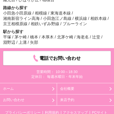
路線から探す
小田急小田原線
/
相模線
/
東海道本線
/
湘南新宿ライン高海
/
小田急江ノ島線
/
横浜線
/
相鉄本線
/
京王相模原線
/
相鉄いずみ野線
/
ブルーライン
駅から探す
平塚
/
茅ケ崎
/
橋本
/
本厚木
/
北茅ケ崎
/
海老名
/
辻堂
/
淵野辺
/
上溝
/
矢部
電話でお問い合わせ
営業時間：
10:00～18:30
定休日：
毎週水曜日・年末年始
ホーム
会社概要
お問い合わせ
来店予約
プライバシーポリシー
利用規約
アクセスマップ
PCサイト