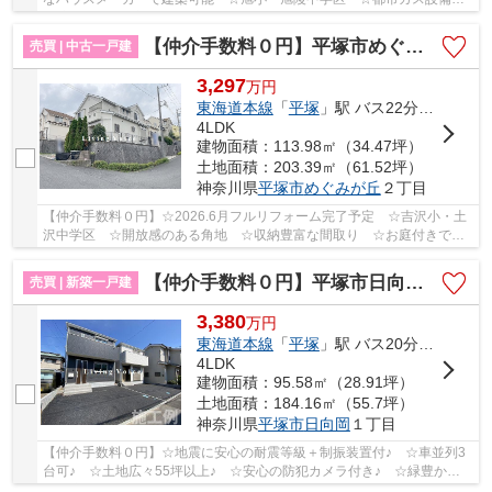
経済的♪ 【平塚市の土地（売地）のことならリビング...
【仲介手数料０円】平塚市めぐみが丘2丁目 中古一戸建て
売買 | 中古一戸建
3,297
万
円
東海道本線
「
平塚
」駅 バス22分 「めぐみが丘南」 停歩1分
4LDK
建物面積：113.98㎡（34.47坪）
土地面積：203.39㎡（61.52坪）
神奈川県
平塚市
めぐみが丘
２丁目
【仲介手数料０円】☆2026.6月フルリフォーム完了予定 ☆吉沢小・土
沢中学区 ☆開放感のある角地 ☆収納豊富な間取り ☆お庭付きでガ
ーデニングや家庭菜園など可能 ☆リビング足元から...
【仲介手数料０円】平塚市日向岡 第4 新築一戸建て 全2棟
売買 | 新築一戸建
3,380
万
円
東海道本線
「
平塚
」駅 バス20分 「日向岡1丁目」 停歩6分
4LDK
建物面積：95.58㎡（28.91坪）
土地面積：184.16㎡（55.7坪）
神奈川県
平塚市
日向岡
１丁目
【仲介手数料０円】☆地震に安心の耐震等級＋制振装置付♪ ☆車並列3
台可♪ ☆土地広々55坪以上♪ ☆安心の防犯カメラ付き♪ ☆緑豊かな
住環境です♪ 【平塚市の新築一戸建ての事ならリビン...