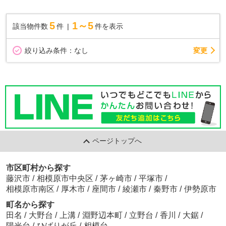
5
1～5
該当物件数
件
件を表示
変更
絞り込み条件：
なし
ページトップへ
市区町村から探す
藤沢市
/
相模原市中央区
/
茅ヶ崎市
/
平塚市
/
相模原市南区
/
厚木市
/
座間市
/
綾瀬市
/
秦野市
/
伊勢原市
町名から探す
田名
/
大野台
/
上溝
/
淵野辺本町
/
立野台
/
香川
/
大鋸
/
陽光台
/
ひばりが丘
/
相模台