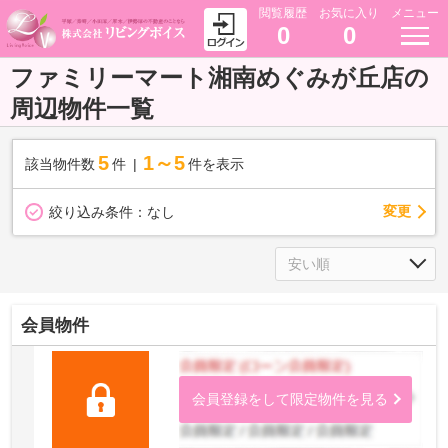
閲覧履歴
お気に入り
メニュー
0
0
ファミリーマート湘南めぐみが丘店の
周辺物件一覧
5
1～5
該当物件数
件
件を表示
変更
絞り込み条件：
なし
会員物件
会員登録をして限定物件を見る