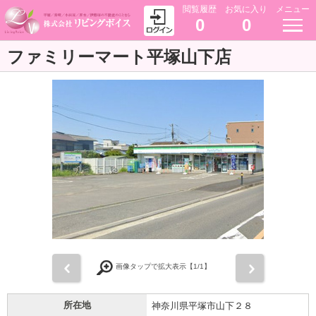
閲覧履歴
お気に入り
メニュー
0
0
ファミリーマート平塚山下店
前
次
画像タップで拡大表示【
1
/1】
所在地
神奈川県平塚市山下２８