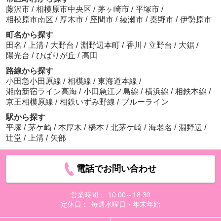
藤沢市
/
相模原市中央区
/
茅ヶ崎市
/
平塚市
/
相模原市南区
/
厚木市
/
座間市
/
綾瀬市
/
秦野市
/
伊勢原市
町名から探す
田名
/
上溝
/
大野台
/
淵野辺本町
/
香川
/
立野台
/
大鋸
/
陽光台
/
ひばりが丘
/
高田
路線から探す
小田急小田原線
/
相模線
/
東海道本線
/
湘南新宿ライン高海
/
小田急江ノ島線
/
横浜線
/
相鉄本線
/
京王相模原線
/
相鉄いずみ野線
/
ブルーライン
駅から探す
平塚
/
茅ケ崎
/
本厚木
/
橋本
/
北茅ケ崎
/
海老名
/
淵野辺
/
辻堂
/
上溝
/
矢部
電話でお問い合わせ
営業時間：
10:00～18:30
定休日：
毎週水曜日・年末年始