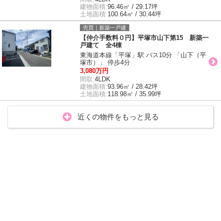
建物面積:
96.46㎡ / 29.17坪
土地面積:
100.64㎡ / 30.44坪
売買｜新築一戸建
【仲介手数料０円】平塚市山下第15 新築一
戸建て 全4棟
東海道本線「平塚」駅 バス10分 「山下（平
塚市）」 停歩4分
3,080万円
間取:
4LDK
建物面積:
93.96㎡ / 28.42坪
土地面積:
118.98㎡ / 35.99坪
近くの物件をもっと見る