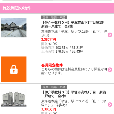
施設周辺の物件
売買｜新築一戸建
【仲介手数料０円】平塚市山下1丁目第1期
新築一戸建て 全2棟
東海道本線「平塚」駅 バス12分 「山下」 停
歩8分
3,380万円
間取:
4LDK
建物面積:
103.51㎡ / 31.31坪
土地面積:
176.63㎡ / 53.43坪
会員限定物件
こちらの物件は無料会員登録により閲覧が可
能になります。
売買｜新築一戸建
【仲介手数料０円】平塚市高根1丁目 新築
一戸建て 全2棟
東海道本線「平塚」駅 バス26分 「山下（平
塚市）」 停歩3分
3,380万円
間取:
4LDK