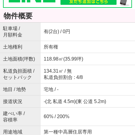
物件概要
駐車場 /
有(2台) / 0円
月額料金
土地権利
所有権
土地面積(坪数)
118.98㎡(35.99坪)
私道負担面積 /
134.31㎡ / 無
セットバック
私道負担割合 : 4/8
地目 / 地勢
宅地 / -
接道状況
-(北 私道 4.5m)(東 公道 5.2m)
建ぺい率 /
60% / 200%
容積率
用途地域
第一種中高層住居専用