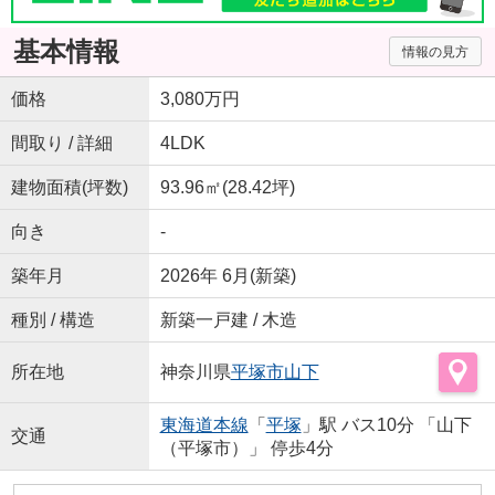
基本情報
情報の見方
価格
3,080万円
間取り / 詳細
4LDK
建物面積(坪数)
93.96㎡(28.42坪)
向き
-
築年月
2026年 6月(新築)
種別 / 構造
新築一戸建 / 木造
所在地
神奈川県
平塚市
山下
東海道本線
「
平塚
」駅 バス10分 「山下
交通
（平塚市）」 停歩4分