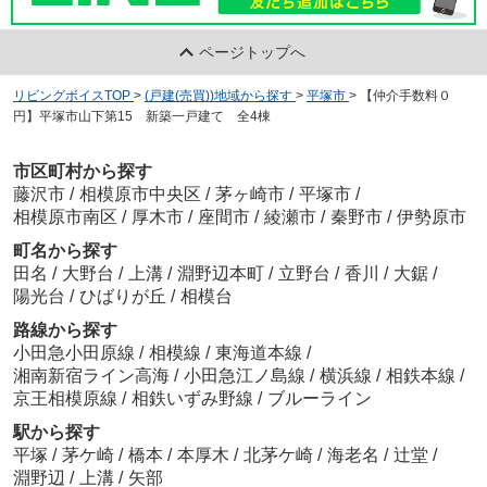
ページトップへ
リビングボイスTOP
>
(戸建(売買))地域から探す
>
平塚市
>
【仲介手数料０
円】平塚市山下第15 新築一戸建て 全4棟
市区町村から探す
藤沢市
/
相模原市中央区
/
茅ヶ崎市
/
平塚市
/
相模原市南区
/
厚木市
/
座間市
/
綾瀬市
/
秦野市
/
伊勢原市
町名から探す
田名
/
大野台
/
上溝
/
淵野辺本町
/
立野台
/
香川
/
大鋸
/
陽光台
/
ひばりが丘
/
相模台
路線から探す
小田急小田原線
/
相模線
/
東海道本線
/
湘南新宿ライン高海
/
小田急江ノ島線
/
横浜線
/
相鉄本線
/
京王相模原線
/
相鉄いずみ野線
/
ブルーライン
駅から探す
平塚
/
茅ケ崎
/
橋本
/
本厚木
/
北茅ケ崎
/
海老名
/
辻堂
/
淵野辺
/
上溝
/
矢部