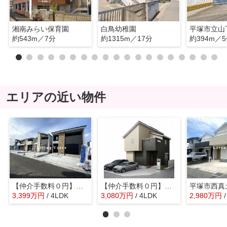
湘南みらい保育園
白鳥幼稚園
平塚市立山
約543m／7分
約1315m／17分
約394m／
エリアの近い物件
【仲介手数料０円】平塚市御殿2期 新築一戸建て 全5棟
【仲介手数料０円】平塚市南金目第1期 新築一戸建て 4号棟 全4棟
3,399
万
円
/ 4LDK
3,080
万
円
/ 4LDK
2,980
万
円