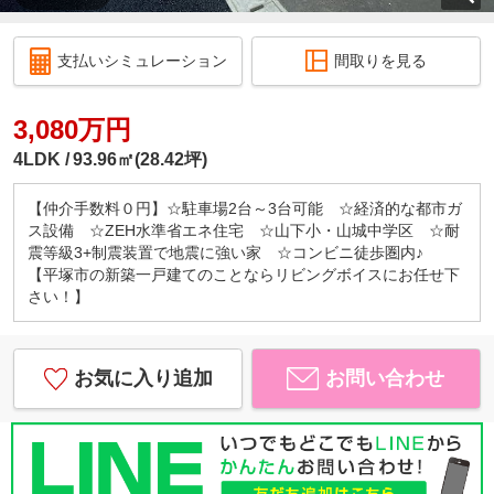
支払いシミュレーション
間取りを見る
3,080万円
4LDK
93.96㎡(28.42坪)
【仲介手数料０円】☆駐車場2台～3台可能 ☆経済的な都市ガ
ス設備 ☆ZEH水準省エネ住宅 ☆山下小・山城中学区 ☆耐
震等級3+制震装置で地震に強い家 ☆コンビニ徒歩圏内♪
【平塚市の新築一戸建てのことならリビングボイスにお任せ下
さい！】
お気に入り追加
お問い合わせ