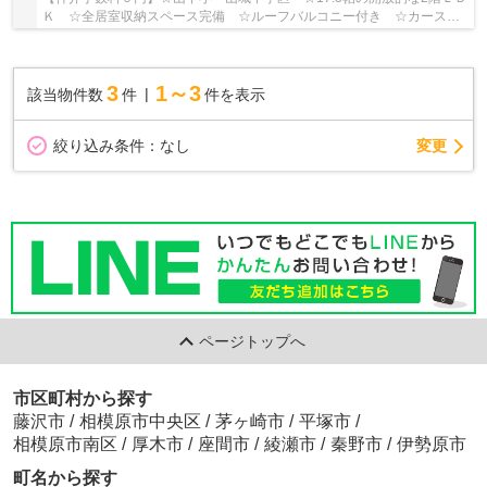
Ｋ ☆全居室収納スペース完備 ☆ルーフバルコニー付き ☆カースペ
ース並列2台駐車可能（車種による） ☆リビングイ...
3
1～3
該当物件数
件
件を表示
変更
絞り込み条件：
なし
ページトップへ
市区町村から探す
藤沢市
/
相模原市中央区
/
茅ヶ崎市
/
平塚市
/
相模原市南区
/
厚木市
/
座間市
/
綾瀬市
/
秦野市
/
伊勢原市
町名から探す