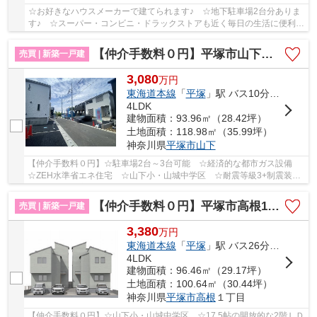
☆お好きなハウスメーカーで建てられます♪ ☆地下駐車場2台分ありま
す♪ ☆スーパー・コンビニ・ドラックストアも近く毎日の生活に便利で
す♪ ☆角地なので陽当り良好です♪ 【平塚市の土...
【仲介手数料０円】平塚市山下第15 新築一戸建て 全4棟
売買 | 新築一戸建
3,080
万
円
東海道本線
「
平塚
」駅 バス10分 「山下（平塚市）」 停歩4分
4LDK
建物面積：93.96㎡（28.42坪）
土地面積：118.98㎡（35.99坪）
神奈川県
平塚市
山下
【仲介手数料０円】☆駐車場2台～3台可能 ☆経済的な都市ガス設備
☆ZEH水準省エネ住宅 ☆山下小・山城中学区 ☆耐震等級3+制震装置
で地震に強い家 ☆コンビニ徒歩圏内♪ 【平塚市の新築...
【仲介手数料０円】平塚市高根1丁目 新築一戸建て 全2棟
売買 | 新築一戸建
3,380
万
円
東海道本線
「
平塚
」駅 バス26分 「山下（平塚市）」 停歩3分
4LDK
建物面積：96.46㎡（29.17坪）
土地面積：100.64㎡（30.44坪）
神奈川県
平塚市
高根
１丁目
【仲介手数料０円】☆山下小・山城中学区 ☆17.5帖の開放的な2階ＬＤ