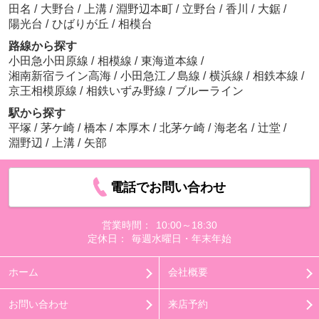
田名
/
大野台
/
上溝
/
淵野辺本町
/
立野台
/
香川
/
大鋸
/
陽光台
/
ひばりが丘
/
相模台
路線から探す
小田急小田原線
/
相模線
/
東海道本線
/
湘南新宿ライン高海
/
小田急江ノ島線
/
横浜線
/
相鉄本線
/
京王相模原線
/
相鉄いずみ野線
/
ブルーライン
駅から探す
平塚
/
茅ケ崎
/
橋本
/
本厚木
/
北茅ケ崎
/
海老名
/
辻堂
/
淵野辺
/
上溝
/
矢部
電話でお問い合わせ
営業時間：
10:00～18:30
定休日：
毎週水曜日・年末年始
ホーム
会社概要
お問い合わせ
来店予約