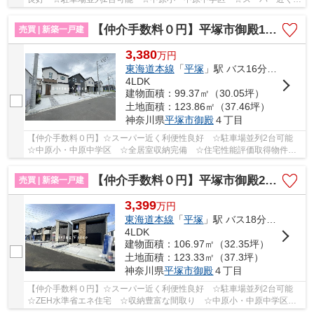
便性良好 ☆ZEH水準省エネ住宅 ☆地震に安心の耐震...
【仲介手数料０円】平塚市御殿15期 新築一戸建て 全5棟
売買 | 新築一戸建
3,380
万
円
東海道本線
「
平塚
」駅 バス16分 「大縄橋」 停歩5分
4LDK
建物面積：99.37㎡（30.05坪）
土地面積：123.86㎡（37.46坪）
神奈川県
平塚市
御殿
４丁目
【仲介手数料０円】☆スーパー近く利便性良好 ☆駐車場並列2台可能
☆中原小・中原中学区 ☆全居室収納完備 ☆住宅性能評価取得物件
☆長期優良住宅 ☆南向きバルコニー陽当り良好♪ 【...
【仲介手数料０円】平塚市御殿2期 新築一戸建て 全5棟
売買 | 新築一戸建
3,399
万
円
東海道本線
「
平塚
」駅 バス18分 「大縄橋」 停歩5分
4LDK
建物面積：106.97㎡（32.35坪）
土地面積：123.33㎡（37.3坪）
神奈川県
平塚市
御殿
４丁目
【仲介手数料０円】☆スーパー近く利便性良好 ☆駐車場並列2台可能
☆ZEH水準省エネ住宅 ☆収納豊富な間取り ☆中原小・中原中学区
☆新規開発分譲地 ☆南面道路で陽当り良好♪ 【平塚市...