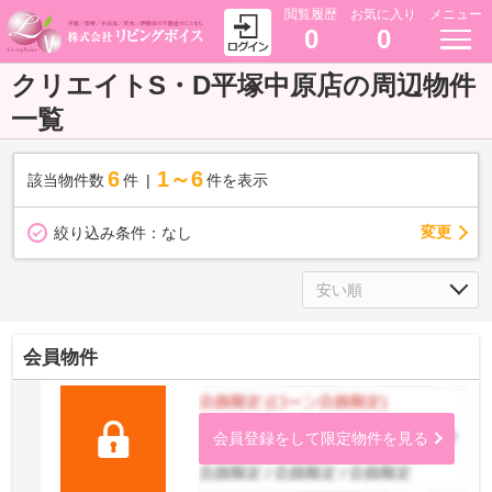
閲覧履歴
お気に入り
メニュー
0
0
クリエイトS・D平塚中原店の周辺物件
一覧
6
1～6
該当物件数
件
件を表示
変更
絞り込み条件：
なし
会員物件
会員登録をして限定物件を見る