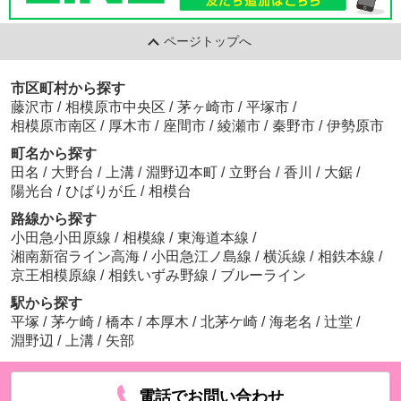
ページトップへ
市区町村から探す
藤沢市
/
相模原市中央区
/
茅ヶ崎市
/
平塚市
/
相模原市南区
/
厚木市
/
座間市
/
綾瀬市
/
秦野市
/
伊勢原市
町名から探す
田名
/
大野台
/
上溝
/
淵野辺本町
/
立野台
/
香川
/
大鋸
/
陽光台
/
ひばりが丘
/
相模台
路線から探す
小田急小田原線
/
相模線
/
東海道本線
/
湘南新宿ライン高海
/
小田急江ノ島線
/
横浜線
/
相鉄本線
/
京王相模原線
/
相鉄いずみ野線
/
ブルーライン
駅から探す
平塚
/
茅ケ崎
/
橋本
/
本厚木
/
北茅ケ崎
/
海老名
/
辻堂
/
淵野辺
/
上溝
/
矢部
電話でお問い合わせ