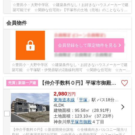
☆豊田小・大野中学区 ☆建築条件なし！お好きなハウスメーカーで建
築可能です ☆閑静な住宅街♪ 【平塚市の土地（売地）のことならリビ
ングボイスにお任せください！】
会員物件
会員登録をして限定物件を見る
☆豊田小・大野中学区 ☆建築条件なし・お好きなハウスメーカーで建
築可能 ☆平塚駅・伊勢原駅の2路線利用可 ☆閑静な住宅街 ☆カース
ペース2台以上駐車可能（車種による）♪ 【平塚市の...
【仲介手数料０円】平塚市御殿第18 新築一戸建て 全8棟
売買 | 新築一戸建
2,980
万
円
東海道本線
「
平塚
」駅 バス18分 「大縄橋」 停歩5分
4LDK
建物面積：95.58㎡（28.91坪）
土地面積：123.10㎡（37.23坪）
神奈川県
平塚市
御殿
４丁目
【仲介手数料０円】☆新規開発分譲地 ☆全棟南向きバルコニー陽当り
良好 ☆駐車場並列2台可能 ☆中原小・中原中学区 ☆スーパー近く利