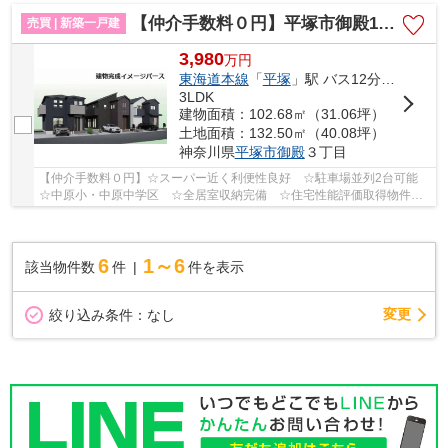
【仲介手数料０円】平塚市御殿18期 新築一戸建て 全3棟
売買 | 新築一戸建
3,980
万
円
東海道本線
「
平塚
」駅 バス12分 「大縄橋」 停歩3分
3LDK
建物面積：102.68㎡（31.06坪）
土地面積：132.50㎡（40.08坪）
神奈川県
平塚市
御殿
３丁目
【仲介手数料０円】☆スーパー近く利便性良好 ☆駐車場並列2台可能
☆中原小・中原中学区 ☆全居室収納完備 ☆住宅性能評価取得物件
☆長期優良住宅 ☆経済的な都市ガス設備♪ 【平塚市...
6
1～6
該当物件数
件
件を表示
変更
絞り込み条件：
なし