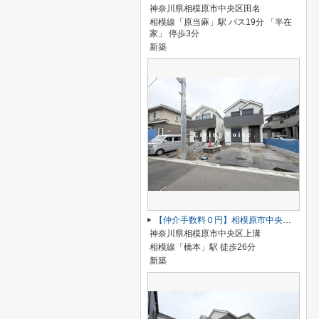
神奈川県相模原市中央区田名
相模線「原当麻」駅 バス19分 「半在
家」 停歩3分
新築
【仲介手数料０円】相模原市中央区上溝 新築一戸建て 全4棟
神奈川県相模原市中央区上溝
相模線「橋本」駅 徒歩26分
新築