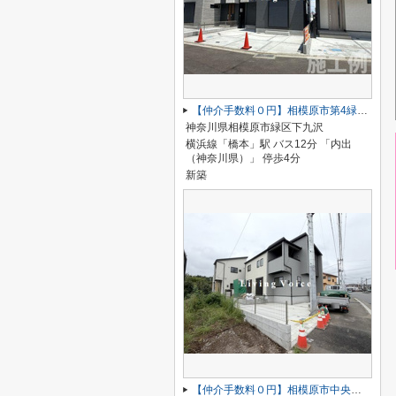
【仲介手数料０円】相模原市第4緑区下九沢 新築一戸建て 全4棟
神奈川県相模原市緑区下九沢
横浜線「橋本」駅 バス12分 「内出
（神奈川県）」 停歩4分
新築
【仲介手数料０円】相模原市中央区田名 新築一戸建て 全3棟