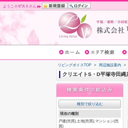
ようこそ
ゲスト
さん
リビングボイスTOP
>
周辺施設案内
>
クリエイトS・D平塚寺田縄
種別で絞り込む
現在の種別
戸建(売買),土地(売買),マンション(売
買)