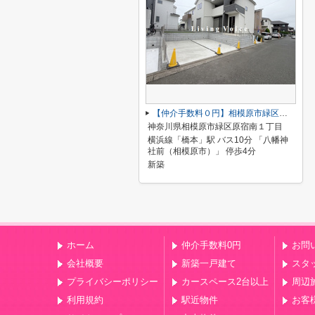
【仲介手数料０円】相模原市緑区原宿南1丁目第1期 新築一戸建て 全7棟
神奈川県相模原市緑区原宿南１丁目
横浜線「橋本」駅 バス10分 「八幡神
社前（相模原市）」 停歩4分
新築
ホーム
仲介手数料0円
お問
会社概要
新築一戸建て
スタ
プライバシーポリシー
カースペース2台以上
周辺
利用規約
駅近物件
お客