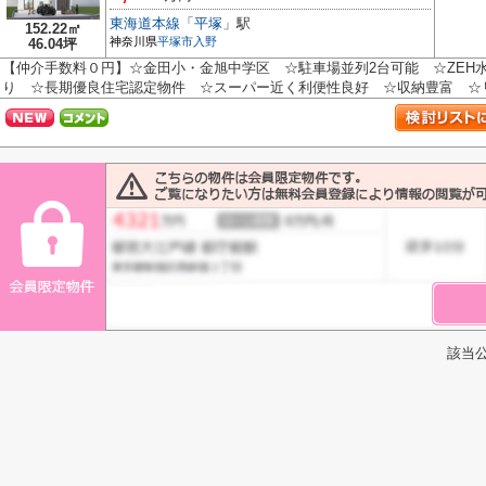
東海道本線
「
平塚
」駅
152.22㎡
神奈川県
平塚市
入野
46.04坪
【仲介手数料０円】☆金田小・金旭中学区 ☆駐車場並列2台可能 ☆ZEH
り ☆長期優良住宅認定物件 ☆スーパー近く利便性良好 ☆収納豊富 ☆リビ
該当