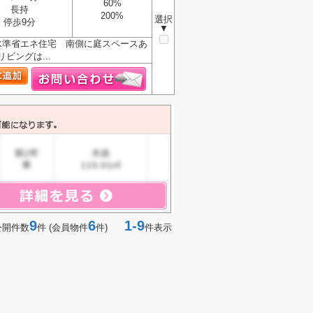
60%
長持
200%
選択
停歩9分
▼
水準省エネ住宅 南側に庭スペースあ
ングは...
9
6
1-9
公開件数
件 (会員物件
件)
件表示