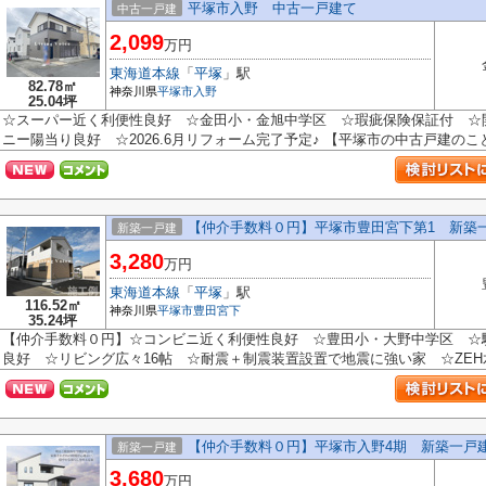
平塚市入野 中古一戸建て
中古一戸建
2,099
万円
東海道本線
「
平塚
」駅
82.78㎡
神奈川県
平塚市
入野
25.04坪
☆スーパー近く利便性良好 ☆金田小・金旭中学区 ☆瑕疵保険保証付 ☆
ニー陽当り良好 ☆2026.6月リフォーム完了予定♪ 【平塚市の中古戸建のこと
【仲介手数料０円】平塚市豊田宮下第1 新築
新築一戸建
3,280
万円
東海道本線
「
平塚
」駅
116.52㎡
神奈川県
平塚市
豊田宮下
35.24坪
【仲介手数料０円】☆コンビニ近く利便性良好 ☆豊田小・大野中学区 ☆
良好 ☆リビング広々16帖 ☆耐震＋制震装置設置で地震に強い家 ☆ZEH水
【仲介手数料０円】平塚市入野4期 新築一戸建
新築一戸建
3,680
万円