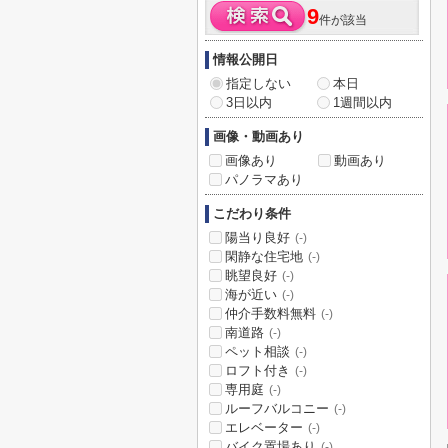
9
件が該当
情報公開日
指定しない
本日
3日以内
1週間以内
画像・動画あり
画像あり
動画あり
パノラマあり
こだわり条件
陽当り良好
(-)
閑静な住宅地
(-)
眺望良好
(-)
海が近い
(-)
仲介手数料無料
(-)
南道路
(-)
ペット相談
(-)
ロフト付き
(-)
専用庭
(-)
ルーフバルコニー
(-)
エレベーター
(-)
バイク置場あり
(-)