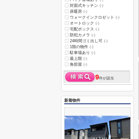
対面式キッチン
(-)
床暖房
(-)
ウォークインクロゼット
(-)
オートロック
(-)
宅配ボックス
(-)
防犯カメラ
(-)
24時間ゴミ出し可
(-)
1階の物件
(-)
駐車場あり
(-)
最上階
(-)
角部屋
(-)
9
件が該当
新着物件