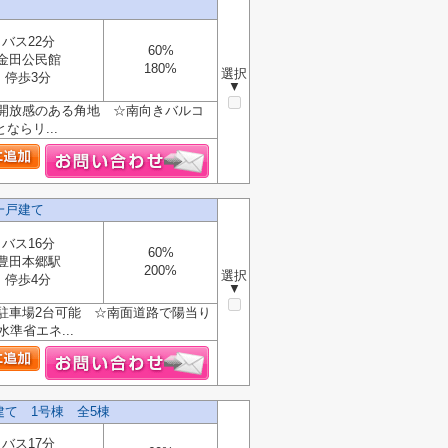
バス22分
60%
金田公民館
180%
選択
停歩3分
▼
開放感のある角地 ☆南向きバルコ
ならリ...
一戸建て
バス16分
60%
豊田本郷駅
200%
選択
停歩4分
▼
駐車場2台可能 ☆南面道路で陽当り
準省エネ...
て 1号棟 全5棟
バス17分