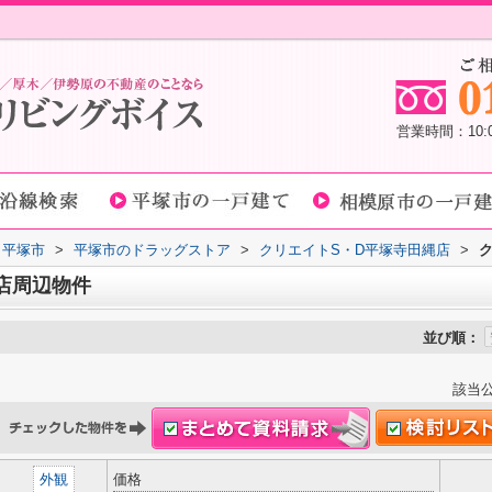
営業時間：10
平塚市
>
平塚市のドラッグストア
>
クリエイトS・D平塚寺田縄店
>
店周辺物件
並び順：
該当
外観
価格