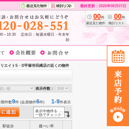
最終更新：2026年08月07日
00
00
件
件
最近見た物件
検討リスト
:00～18:30 定休日：毎週水曜日・年末年
始
クリエイトS・D平塚寺田縄店の近くの物件
表示件数：
9
6
1-9
公開件数
件 (会員物件
件)
件表示
表示中物件を
一括でチェック
駅徒歩
建ぺい率