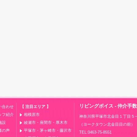
リビングボイス - 仲介手
い合わせ
【 注目エリア 】
ッフ紹介
相模原市
神奈川県平塚市北金目１丁目５−
施設
綾瀬市・座間市・厚木市
（ヨークタウン北金目目の前）
様の声
平塚市・茅ヶ崎市・藤沢市
TEL:0463-75-8551