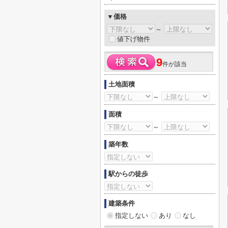
▼価格
～
値下げ物件
9
件が該当
土地面積
～
面積
～
築年数
駅からの徒歩
建築条件
指定しない
あり
なし