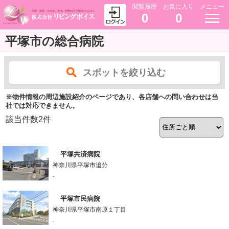
閲覧履歴
お気に入り
メニュー
0
0
平塚市の総合病院
スポットを絞り込む
※物件情報の周辺施設紹介のページであり、各店舗への問い合わせは当
社では対応できません。
該当件数
2
件
平塚共済病院
神奈川県平塚市追分
-
平塚市民病院
神奈川県平塚市南原１丁目
-