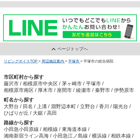
ページトップへ
リビングボイスTOP
>
周辺施設案内
>
平塚市
>
平塚市の総合病院
市区町村から探す
藤沢市
/
相模原市中央区
/
茅ヶ崎市
/
平塚市
/
相模原市南区
/
厚木市
/
座間市
/
綾瀬市
/
秦野市
/
伊勢原市
町名から探す
大野台
/
田名
/
上溝
/
淵野辺本町
/
立野台
/
香川
/
陽光台
/
ひばりが丘
/
大鋸
/
高田
路線から探す
小田急小田原線
/
相模線
/
東海道本線
/
湘南新宿ライン高海
/
小田急江ノ島線
/
横浜線
/
相鉄本線
/