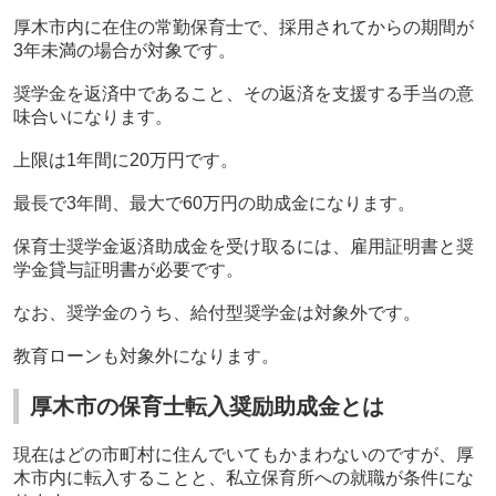
厚木市内に在住の常勤保育士で、採用されてからの期間が
3
年未満の場合が対象です。
奨学金を返済中であること、その返済を支援する手当の意
味合いになります。
上限は
1
年間に
20
万円です。
最長で
3
年間、最大で
60
万円の助成金になります。
保育士奨学金返済助成金を受け取るには、雇用証明書と奨
学金貸与証明書が必要です。
なお、奨学金のうち、給付型奨学金は対象外です。
教育ローンも対象外になります。
厚木市の保育士転入奨励助成金とは
現在はどの市町村に住んでいてもかまわないのですが、厚
木市内に転入することと、私立保育所への就職が条件にな