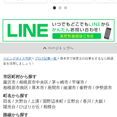
ページトップへ
リビングボイスTOP
>
ブログ記事一覧
>
厚木市で保育士の仕事をするなら助成
金を活用しましょう！
市区町村から探す
藤沢市
/
相模原市中央区
/
茅ヶ崎市
/
平塚市
/
相模原市南区
/
厚木市
/
座間市
/
綾瀬市
/
秦野市
/
伊勢原市
町名から探す
田名
/
大野台
/
上溝
/
淵野辺本町
/
立野台
/
香川
/
大鋸
/
陽光台
/
ひばりが丘
/
相模台
路線から探す