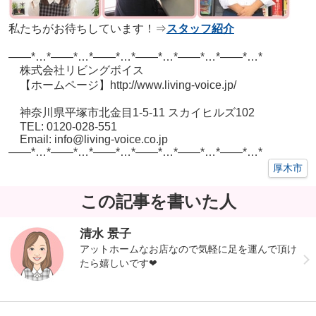
私たちがお待ちしています！⇒
スタッフ紹介
——*…*——*…*——*…*——*…*——*…*——*…*
株式会社リビングボイス
【ホームページ】http://www.living-voice.jp/
神奈川県平塚市北金目1-5-11 スカイヒルズ102
TEL: 0120-028-551
Email: info@living-voice.co.jp
——*…*——*…*——*…*——*…*——*…*——*…*
厚木市
この記事を書いた人
清水 景子
アットホームなお店なので気軽に足を運んで頂け
たら嬉しいです❤︎