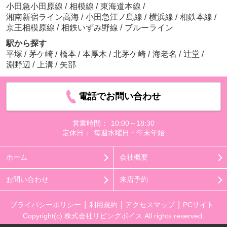
小田急小田原線
/
相模線
/
東海道本線
/
湘南新宿ライン高海
/
小田急江ノ島線
/
横浜線
/
相鉄本線
/
京王相模原線
/
相鉄いずみ野線
/
ブルーライン
駅から探す
平塚
/
茅ケ崎
/
橋本
/
本厚木
/
北茅ケ崎
/
海老名
/
辻堂
/
淵野辺
/
上溝
/
矢部
電話でお問い合わせ
営業時間：
10:00～18:30
定休日：
毎週水曜日・年末年始
ホーム
会社概要
お問い合わせ
来店予約
プライバシーポリシー
利用規約
アクセスマップ
PCサイト
Copyright(c) 株式会社リビングボイス All rights reserved.