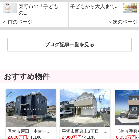
秦野市の「子ども
子どもから大人まで...
の...
＜ 前のページ
＞次のページ
ブログ記事一覧を見る
おすすめ物件
厚木市戸田 中古一戸建て
平塚市西真土3丁目 中古一戸建て
2,680万円
/ 4LDK
2,980万円
/ 4LDK
8,390万円
/