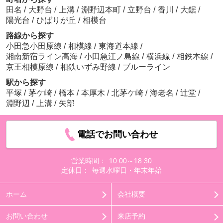
田名
/
大野台
/
上溝
/
淵野辺本町
/
立野台
/
香川
/
大鋸
/
陽光台
/
ひばりが丘
/
相模台
路線から探す
小田急小田原線
/
相模線
/
東海道本線
/
湘南新宿ライン高海
/
小田急江ノ島線
/
横浜線
/
相鉄本線
/
京王相模原線
/
相鉄いずみ野線
/
ブルーライン
駅から探す
平塚
/
茅ケ崎
/
橋本
/
本厚木
/
北茅ケ崎
/
海老名
/
辻堂
/
淵野辺
/
上溝
/
矢部
電話でお問い合わせ
営業時間：
10:00～18:30
定休日：
毎週水曜日・年末年始
ホーム
会社概要
お問い合わせ
来店予約