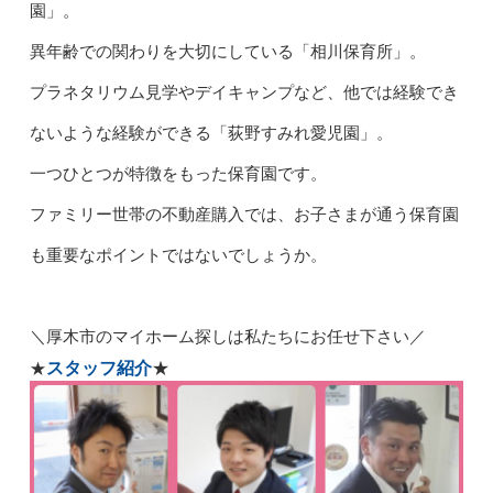
園」。
異年齢での関わりを大切にしている「相川保育所」。
プラネタリウム見学やデイキャンプなど、他では経験でき
ないような経験ができる「荻野すみれ愛児園」。
一つひとつが特徴をもった保育園です。
ファミリー世帯の不動産購入では、お子さまが通う保育園
も重要なポイントではないでしょうか。
＼
厚木市のマイホーム探しは私たちにお任せ下さい／
スタッフ紹介
★
★