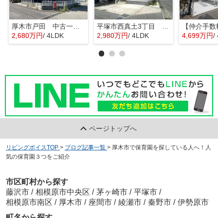
厚木市戸田 中古一戸建て
平塚市西真土3丁目 中古一戸建て
2,680万円
/ 4LDK
2,980万円
/ 4LDK
4,699万円
/
ページトップへ
リビングボイスTOP
>
ブログ記事一覧
>
厚木市で保育園を探している人へ！人
気の保育園３つをご紹介
市区町村から探す
藤沢市
/
相模原市中央区
/
茅ヶ崎市
/
平塚市
/
相模原市南区
/
厚木市
/
座間市
/
綾瀬市
/
秦野市
/
伊勢原市
町名から探す