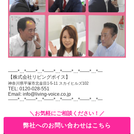
——*…*——*…*——*…*——*…*——*…*—
【株式会社リビングボイス】
神奈川県平塚市北金目1-5-11 スカイヒルズ102
TEL: 0120-028-551
Email: info@living-voice.co.jp
——*…*——*…*——*…*——*…*——*…*—
＼お気軽にご相談ください！／
弊社へのお問い合わせはこちら