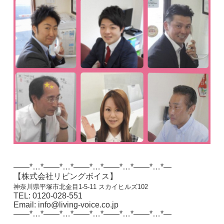
——*…*——*…*——*…*——*…*——*…*—
【株式会社リビングボイス】
神奈川県平塚市北金目1-5-11 スカイヒルズ102
TEL: 0120-028-551
Email: info@living-voice.co.jp
——*…*——*…*——*…*——*…*——*…*—