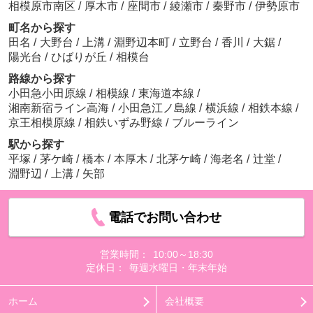
相模原市南区
/
厚木市
/
座間市
/
綾瀬市
/
秦野市
/
伊勢原市
町名から探す
田名
/
大野台
/
上溝
/
淵野辺本町
/
立野台
/
香川
/
大鋸
/
陽光台
/
ひばりが丘
/
相模台
路線から探す
小田急小田原線
/
相模線
/
東海道本線
/
湘南新宿ライン高海
/
小田急江ノ島線
/
横浜線
/
相鉄本線
/
京王相模原線
/
相鉄いずみ野線
/
ブルーライン
駅から探す
平塚
/
茅ケ崎
/
橋本
/
本厚木
/
北茅ケ崎
/
海老名
/
辻堂
/
淵野辺
/
上溝
/
矢部
電話でお問い合わせ
営業時間：
10:00～18:30
定休日：
毎週水曜日・年末年始
ホーム
会社概要