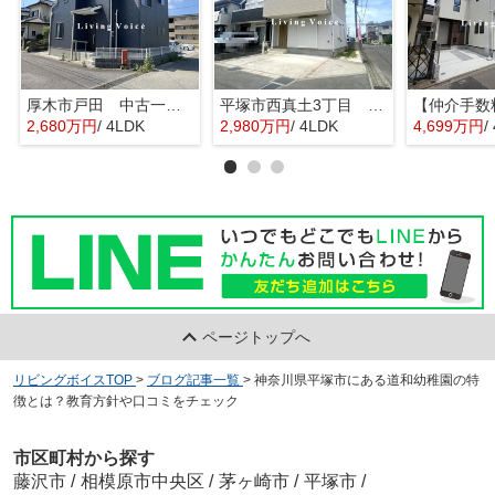
厚木市戸田 中古一戸建て
平塚市西真土3丁目 中古一戸建て
2,680万円
/ 4LDK
2,980万円
/ 4LDK
4,699万円
/
ページトップへ
リビングボイスTOP
>
ブログ記事一覧
>
神奈川県平塚市にある道和幼稚園の特
徴とは？教育方針や口コミをチェック
市区町村から探す
藤沢市
/
相模原市中央区
/
茅ヶ崎市
/
平塚市
/