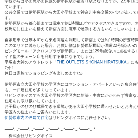
学校からは小田急小田原線の伊勢原駅が最寄り駅となりますが、
2.5
キロ
ています。
公共交通では伊勢原駅から大田小学校まで神奈川中央交通のバスが走って
す。
伊勢原駅から都心部までは電車で約
1
時間ほどでアクセスできますので、
校周辺に住まいを構えて新宿方面に電車で通勤する方もいらっしゃいます
自家用車では厚木
IC
から東名高速を利用して新宿までは約
1
時間の所要時
このエリアに暮らした場合、お買い物は伊勢原駅周辺か国道
22
号線沿いの
ピングモール「アクロスプラザ伊勢原」、または
129
号線沿いに点在する
イド型のチェーン店を利用する事になるでしょう。
平塚市大神のアウトレット「
THE OUTLETS SHONAN HIRATSUKA
」に
7分！
休日は家族でショッピングも楽しめますね♪
伊勢原市立大田小学校の学区内にはマンション・アパートといった集合住
も、一戸建住宅が多くなっています。
リビングボイスでも大田小学校の学区内に新築・中古にかかわらず豊富な
住宅をお取り扱いしています。
お子様がのびのび成長できる環境がある大田小学校に通わせたいとお考え
学区内の住まいをご案内いたします。
伊勢原市内の戸建て住宅
はリビングボイスにお任せ下さい。
——*…*——*…*——*…*——*…*——*…*——*…*
株式会社リビングボイス