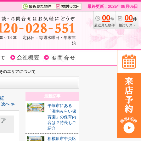
最終更新：2026年08月06日
00
00
件
件
最近見た物件
検討リスト
:00～18:30 定休日：毎週水曜日・年末年
始
そのエリアについて
最新記事
覧
｜次へ ≫
平塚市にある
「湘南みらい保
育園」の保育内
リア
容は？特長もご
紹介
相模原市中央区