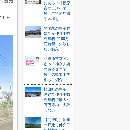
25-06-23
にある「相模原
市立上溝小学
校」の特徴や通
介した
学区域を...
平塚駅の新築戸
建てが仲介手数
料無料で100万
円お得！失敗し
ない購入...
相模原市南区に
ある「神奈川柔
整鍼灸専門学
校」の概要！学
部もご紹介
松田町の新築一
戸建て仲介手数
料無料で最大82
万円節約！失敗
しない...
【開成町】新築
一戸建て仲介手