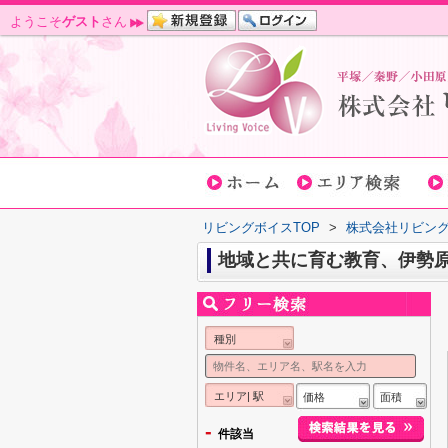
ようこそ
ゲスト
さん
リビングボイスTOP
>
株式会社リビン
地域と共に育む教育、伊勢
種別
エリア| 駅
価格
面積
-
件該当