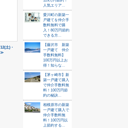
129万円節約！
人気エリア...
愛川町の新築一
戸建てを仲介手
数料無料で購
入！80万円節約
できる方...
【藤沢市 新築
/12(土)・
一戸建て 仲介
 ≫
手数料無料】
100万円以上お
得！知らな...
【茅ヶ崎市】新
築一戸建て購入
で仲介手数料無
料！100万円節
約の秘訣...
相模原市の新築
一戸建て購入で
仲介手数料無
料！100万円以
上節約する...