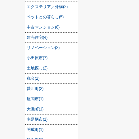
エクステリア／外構(2)
ペットとの暮らし(5)
中古マンション(8)
建売住宅(4)
リノベーション(2)
小田原市(7)
土地探し(2)
税金(2)
愛川町(2)
座間市(1)
大磯町(1)
南足柄市(1)
開成町(1)