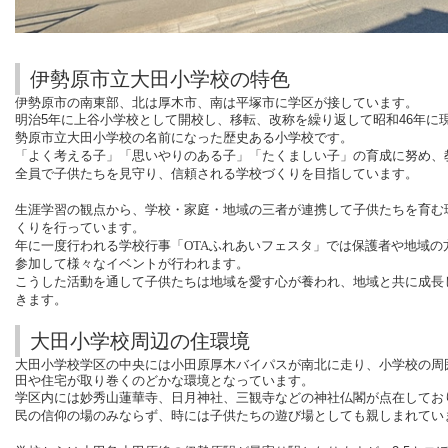
伊勢原市立大田小学校の特色
伊勢原市の南東部、北は厚木市、南は平塚市に学区が接しています。
明治
5
年に上谷小学校として開校し、移転、改称を繰り返して昭和
46
年に
勢原市立大田小学校の名前になった歴史ある小学校です。
「よく考える子」「思いやりのある子」「たくましい子」の育成に努め、
全員で子供たちを見守り、信頼される学校づくりを目指しています。
生涯学習の観点から、学校・家庭・地域の三者が連携して子供たちを育む
くりを行っています。
年に一度行われる学校行事「OTAふれあいフェスタ」では保護者や地域の
参加して様々なイベントが行われます。
こうした活動を通して子供たちは地域を愛す心が養われ、地域と共に成長
きます。
大田小学校周辺の住環境
大田小学校学区の中央には小田原厚木バイパスが南北に走り、小学校の周
田や住宅が取り巻くのどかな環境となっています。
学区内には妙秀山蓮華寺、日月神社、三観寺などの神社仏閣が点在してお
民の信仰の場のみならず、時には子供たちの遊び場としても親しまれてい