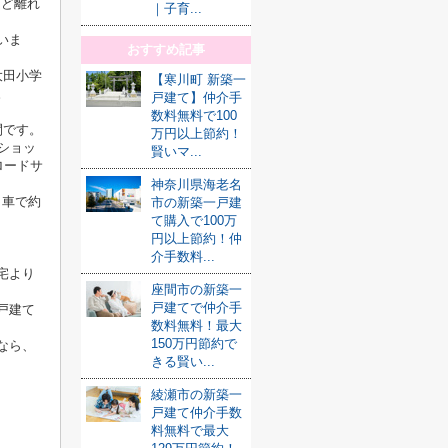
ほど離れ
｜子育...
いま
おすすめ記事
大田小学
【寒川町 新築一
。
戸建て】仲介手
数料無料で100
間です。
万円以上節約！
ショッ
賢いマ...
ロードサ
神奈川県海老名
も車で約
市の新築一戸建
て購入で100万
円以上節約！仲
介手数料...
宅より
座間市の新築一
戸建てで仲介手
戸建て
数料無料！最大
150万円節約で
なら、
きる賢い...
綾瀬市の新築一
戸建て仲介手数
料無料で最大