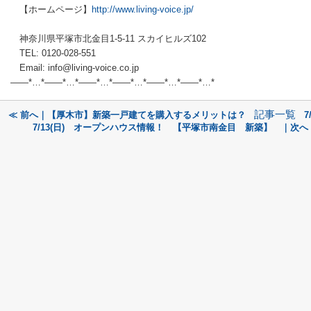
【ホームページ】
http://www.living-voice.jp/
神奈川県平塚市北金目1-5-11 スカイヒルズ102
TEL: 0120-028-551
Email: info@living-voice.co.jp
——*…*——*…*——*…*——*…*——*…*——*…*
記事一覧
≪ 前へ｜【厚木市】新築一戸建てを購入するメリットは？
7
7/13(日) オープンハウス情報！ 【平塚市南金目 新築】 ｜次へ