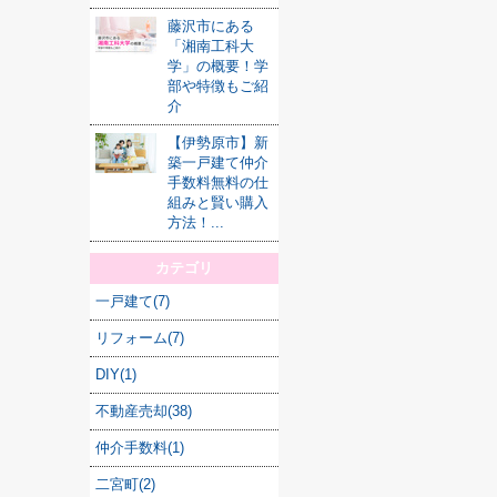
藤沢市にある
「湘南工科大
学」の概要！学
部や特徴もご紹
介
【伊勢原市】新
築一戸建て仲介
手数料無料の仕
組みと賢い購入
方法！...
カテゴリ
一戸建て(7)
リフォーム(7)
DIY(1)
不動産売却(38)
仲介手数料(1)
二宮町(2)