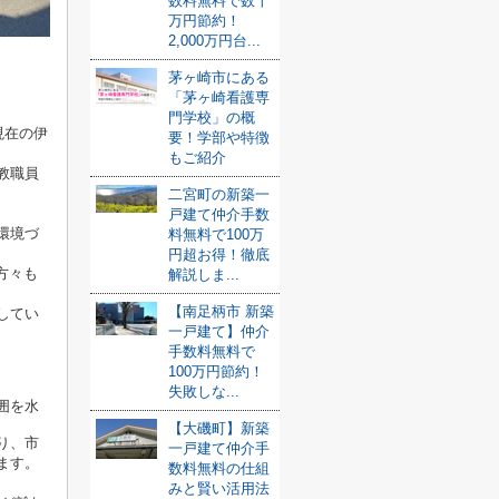
数料無料で数十
万円節約！
2,000万円台...
茅ヶ崎市にある
「茅ヶ崎看護専
門学校」の概
現在の伊
要！学部や特徴
もご紹介
教職員
二宮町の新築一
戸建て仲介手数
環境づ
料無料で100万
円超お得！徹底
方々も
解説しま...
【南足柄市 新築
してい
一戸建て】仲介
手数料無料で
100万円節約！
失敗しな...
囲を水
【大磯町】新築
り、市
一戸建て仲介手
ます。
数料無料の仕組
みと賢い活用法