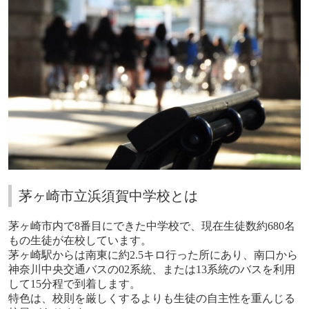
茅ヶ崎市立浜須賀中学校とは
茅ヶ崎市内で
8
番目にできた中学校で、現在生徒数約
680
名
もの生徒が在校しています。
茅ヶ崎駅からは南東に約
2.5
キロ行った所にあり、南口から
神奈川中央交通バスの
02
系統、または
13
系統のバスを利用
して
15
分程で到着します。
特色は、校則を厳しくするよりも生徒の自主性を重んじる