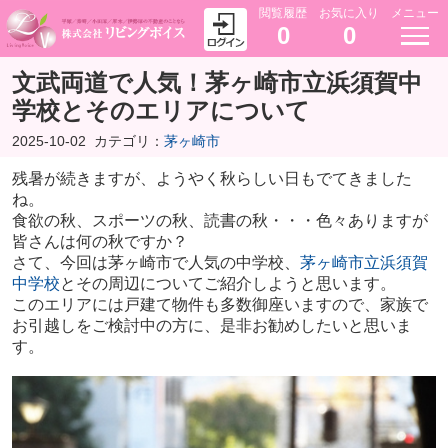
閲覧履歴
お気に入り
メニュー
0
0
文武両道で人気！茅ヶ崎市立浜須賀中
学校とそのエリアについて
2025-10-02
カテゴリ：
茅ヶ崎市
残暑が続きますが、ようやく秋らしい日もでてきました
ね。
食欲の秋、スポーツの秋、読書の秋・・・色々ありますが
皆さんは何の秋ですか？
さて、今回は茅ヶ崎市で人気の中学校、
茅ヶ崎市立浜須賀
中学校
とその周辺についてご紹介しようと思います。
このエリアには戸建て物件も多数御座いますので、家族で
お引越しをご検討中の方に、是非お勧めしたいと思いま
す。