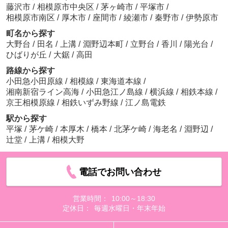
藤沢市
/
相模原市中央区
/
茅ヶ崎市
/
平塚市
/
相模原市南区
/
厚木市
/
座間市
/
綾瀬市
/
秦野市
/
伊勢原市
町名から探す
大野台
/
田名
/
上溝
/
淵野辺本町
/
立野台
/
香川
/
陽光台
/
ひばりが丘
/
大鋸
/
高田
路線から探す
小田急小田原線
/
相模線
/
東海道本線
/
湘南新宿ライン高海
/
小田急江ノ島線
/
横浜線
/
相鉄本線
/
京王相模原線
/
相鉄いずみ野線
/
江ノ島電鉄
駅から探す
平塚
/
茅ケ崎
/
本厚木
/
橋本
/
北茅ケ崎
/
海老名
/
淵野辺
/
辻堂
/
上溝
/
相模大野
電話でお問い合わせ
営業時間：
10:00～18:30
定休日：
毎週水曜日・年末年始