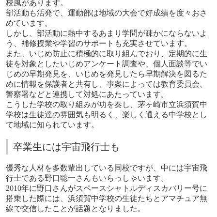
校風があります。
部活動も活発で、運動部は地域の大会で好成績を度々おさ
めています。
しかし、部活動に熱中するあまり学問が疎かにならないよ
う、補修授業や学習のサポートも充実させています。
また、いじめ防止に積極的に取り組んでおり、定期的に生
徒を対象としたいじめアンケート調査や、個人面談等でい
じめの早期発見を、いじめを発見したら早期解決を図るた
めに情報を保護者と共有し、事案によっては教育委員会、
警察署などと連携して対処にあたっています。
こうした学校の取り組みが功を奏し、茅ヶ崎市立浜須賀中
学校は生徒達の雰囲気も明るく、楽しく通える中学校とし
て地域に知られています。
卒業生には宇宙飛行士も
優秀な人材を多数輩出している同校ですが、中には宇宙飛
行士である野口聡一さんもいらっしゃいます。
2010
年に野口さんがスペースシャトルディスカバリー号に
搭乗した際には、浜須賀中学校の生徒たちとアマチュア無
線で交信したことが話題となりました。