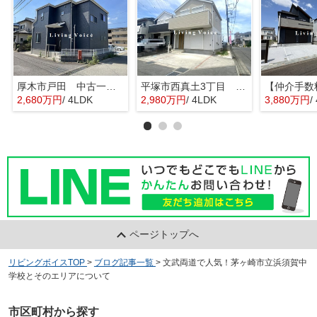
厚木市戸田 中古一戸建て
平塚市西真土3丁目 中古一戸建て
2,680万円
/ 4LDK
2,980万円
/ 4LDK
3,880万円
/
ページトップへ
リビングボイスTOP
>
ブログ記事一覧
>
文武両道で人気！茅ヶ崎市立浜須賀中
学校とそのエリアについて
市区町村から探す