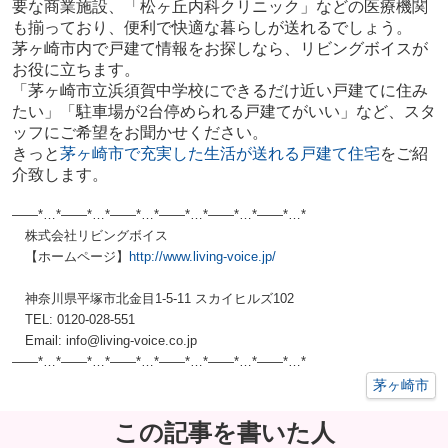
要な商業施設、「松ヶ丘内科クリニック」などの医療機関
も揃っており、便利で快適な暮らしが送れるでしょう。
茅ヶ崎市内で戸建て情報をお探しなら、リビングボイスが
お役に立ちます。
「茅ヶ崎市立浜須賀中学校にできるだけ近い戸建てに住み
たい」「駐車場が
2
台停められる戸建てがいい」など、スタ
ッフにご希望をお聞かせください。
きっと
茅ヶ崎市で充実した生活が送れる戸建て住宅
をご紹
介致します。
——*…*——*…*——*…*——*…*——*…*——*…*
株式会社リビングボイス
【ホームページ】
http://www.living-voice.jp/
神奈川県平塚市北金目1-5-11 スカイヒルズ102
TEL: 0120-028-551
Email: info@living-voice.co.jp
——*…*——*…*——*…*——*…*——*…*——*…*
茅ヶ崎市
この記事を書いた人