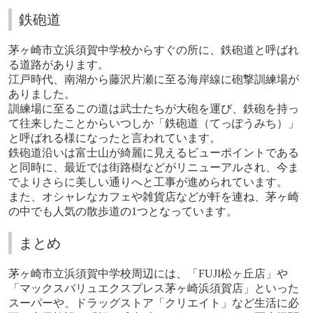
鉄砲道
茅ヶ崎市立浜須賀中学校からすぐの所に、鉄砲道と呼ばれ
る道路があります。
江戸時代、南湖から藤沢片瀬に至る海岸線に砲撃訓練場が
ありました。
訓練場に至るこの道は武士たちが大砲を運び、鉄砲を持っ
て往来したことからいつしか「鉄砲道（てっぽうみち）」
と呼ばれる様になったと言われています。
鉄砲道沿いは富士山が綺麗に見えるビューポイントである
と同時に、最近では街路樹などがリニューアルされ、今ま
でよりさらに美しい通りへと工事が進められています。
また、オシャレなカフェや雑貨店などが軒を連ね、茅ヶ崎
の中でも人気の散歩道の1つとなっています。
まとめ
茅ヶ崎市立浜須賀中学校周辺には、「
FUJI
松ヶ丘店」や
「マックスバリュエクスプレス茅ヶ崎浜須賀店」といった
スーパーや、ドラッグストア「クリエイト」など生活に必