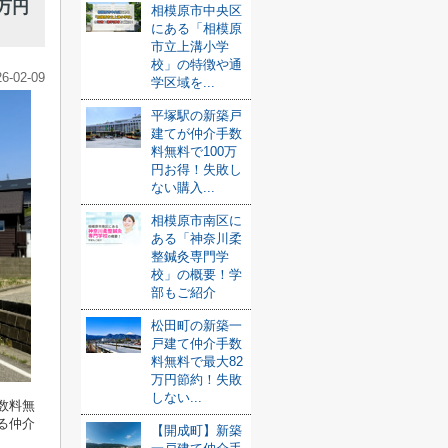
万円
相模原市中央区
にある「相模原
市立上溝小学
校」の特徴や通
26-02-09
学区域を...
平塚駅の新築戸
建てが仲介手数
料無料で100万
円お得！失敗し
ない購入...
相模原市南区に
ある「神奈川柔
整鍼灸専門学
校」の概要！学
部もご紹介
松田町の新築一
戸建て仲介手数
料無料で最大82
万円節約！失敗
しない...
数料無
る仲介
【開成町】新築