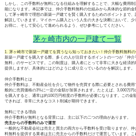
しかし、この手数料が無料になる仕組みを理解することで、大幅な費用削
能になります。本記事では、仲介手数料無料の仕組みから具体的な節約金
して茅ヶ崎市で理想の新築一戸建てを賢く購入するためのポイントまで、
解説していきます。マイホーム購入という人生の大きな決断において、少
お得に、そして安心して進められるよう、ぜひ参考にしてください。
茅ヶ崎市内の一戸建て一覧
1. 茅ヶ崎市で新築一戸建てを買うなら知っておきたい！仲介手数料無料の
新築一戸建てを購入する際、多くの人が注目するポイントの一つが「仲介
無料」のサービスです。この制度は、購入者にとって非常に大きな経済的
提供しますが、具体的にはどのように成り立っているのかを解説します。
仲介手数料とは
仲介手数料は、不動産会社を介して物件を売買する際に必要とされる費用
般的に売買価格の3%に一定の金額が加算されます。たとえば、3,000万円
を購入すると、通常は約100万円程度の手数料が必要になります。この金
できれば、非常に大きなコスト削減が期待できます。
無料にできる理由
仲介手数料が無料となる背景には、主に以下の二つの理由があります。
売主からの手数料のみで運営
一般的な不動産会社は売主と買主の両方から手数料を受け取りますが、仲
料無料を提供する業者は主に売主からの手数料だけで運営しています。こ