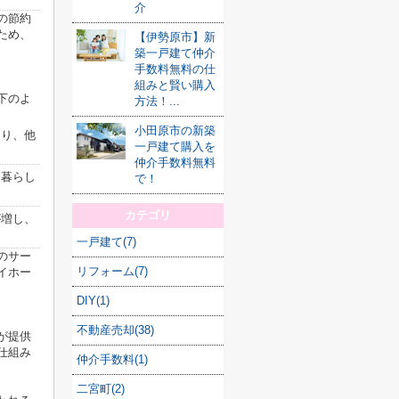
介
の節約
ため、
【伊勢原市】新
築一戸建て仲介
手数料無料の仕
組みと賢い購入
下のよ
方法！...
小田原市の新築
なり、他
一戸建て購入を
仲介手数料無料
な暮らし
で！
カテゴリ
が増し、
一戸建て(7)
のサー
リフォーム(7)
イホー
DIY(1)
不動産売却(38)
が提供
仕組み
仲介手数料(1)
二宮町(2)