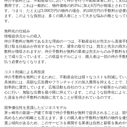
仲介手数料とは、不動産取引において仲介を行う不動産業者に対して支払
費用です。これは一般的に、物件価格の約3%に加え6万円が相場とされて
す。つまり、たとえば3,000万円の物件の場合、約100万円の手数料が必
ます。このような負担は、多くの購入者にとって大きな悩みの種となって
す。
無料化の仕組み
情報提供元からの収入
仲介手数料が無料である主な理由の一つは、不動産会社が売主から直接手
受け取る仕組みが存在するからです。通常の取引では、買主と売主の両方
数料が徴収されますが、仲介手数料が無料の業者は売主からのみ手数料を
とで成り立っています。この収益モデルにより、購入者は一切の仲介手数
払う必要がなくなります。
コスト削減による再投資
仲介手数料を無料にするために、不動産会社は様々なコストを削減してい
具体的には、高額な広告費やフランチャイズの加入費用を抑えることで、
効率的に運営しています。広報活動も自社のウェブサイトや顧客からの紹
心に行い、無駄な出費を最小限に抑えています。このような効率化により
た資金を仲介手数料の免除に充てることが実現されているのです。
競争優位性を意識したビジネスモデル
茅ヶ崎市の新築一戸建て市場で仲介手数料が無料で提供されることは、競
高めるための戦略とも言えます。多くの購入者が手数料が無料の物件を優
選ぶ傾向があるため、このサービスを展開する業者は自然と顧客を集めや