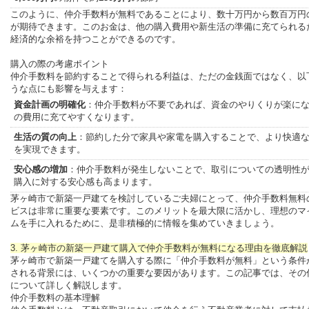
このように、仲介手数料が無料であることにより、数十万円から数百万円
が期待できます。このお金は、他の購入費用や新生活の準備に充てられる
経済的な余裕を持つことができるのです。
購入の際の考慮ポイント
仲介手数料を節約することで得られる利益は、ただの金銭面ではなく、以
うな点にも影響を与えます：
資金計画の明確化
：仲介手数料が不要であれば、資金のやりくりが楽に
の費用に充てやすくなります。
生活の質の向上
：節約した分で家具や家電を購入することで、より快適
を実現できます。
安心感の増加
：仲介手数料が発生しないことで、取引についての透明性
購入に対する安心感も高まります。
茅ヶ崎市で新築一戸建てを検討しているご夫婦にとって、仲介手数料無料
ビスは非常に重要な要素です。このメリットを最大限に活かし、理想のマ
ムを手に入れるために、是非積極的に情報を集めていきましょう。
3. 茅ヶ崎市の新築一戸建て購入で仲介手数料が無料になる理由を徹底解説
茅ヶ崎市で新築一戸建てを購入する際に「仲介手数料が無料」という条件
される背景には、いくつかの重要な要因があります。この記事では、その
について詳しく解説します。
仲介手数料の基本理解