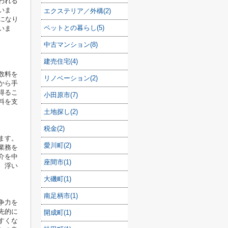
われる
いま
エクステリア／外構(2)
要になり
ペットとの暮らし(5)
いま
中古マンション(8)
建売住宅(4)
数料を
リノベーション(2)
から手
得るこ
小田原市(7)
料を支
土地探し(2)
税金(2)
ます。
愛川町(2)
業務を
介を中
座間市(1)
、浮い
大磯町(1)
南足柄市(1)
争力を
先的に
開成町(1)
すくな