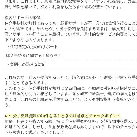
ります。これにより、業者は魅力的な物件をリーズナブルに提供し、売主
好な関係を築いて、双方に利益をもたらす仕組みが整っています。
顧客サポートの確保
仲介手数料が無料であっても、顧客サポートが不十分では信頼を得ること
いのが現実です。そのため、仲介手数料を免除する業者は、購入者に対し
高いサポートを行うことを重視しています。具体的なサービス内容として
下のようなものがあります。
・住宅選定のためのサポート
購入手続きに関する丁寧な説明
・質問への迅速な対応
これらのサービスを提供することで、購入者は安心して新築一戸建てを手
ることができるのです。
このように、仲介手数料が無料になる理由は、不動産会社の収益構造やコ
理の具体的な側面に根ざしています。茅ヶ崎市で新築一戸建ての購入を検
際には、これらの仕組みを理解することで、より有利な取引を実現できる
う。
4. 仲介手数料無料の物件を選ぶときの注意点とチェックポイント
新築一戸建てを購入する際、特に「仲介手数料無料」を謳う物件を選ぶこ
変魅力的です。しかし、注意が必要な点もありますので、以下のチェック
トを考慮して選ぶと良いでしょう。