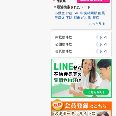
-
件該当
▼最近検索されたワード
不動産
戸建
SIC
中央林間駅
耐震
等級３
下駅
都市ガス
海
新宿
もっと見る
掲載物件数
件
公開物件数
件
会員物件数
件