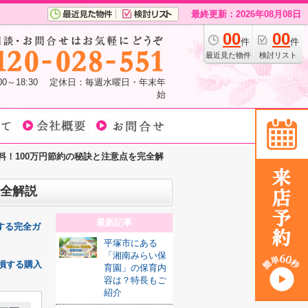
最終更新：2026年08月08日
00
00
件
件
最近見た物件
検討リスト
:00～18:30 定休日：毎週水曜日・年末年
始
！100万円節約の秘訣と注意点を完全解
完全解説
最新記事
する完全ガ
平塚市にある
「湘南みらい保
損する購入
育園」の保育内
容は？特長もご
紹介