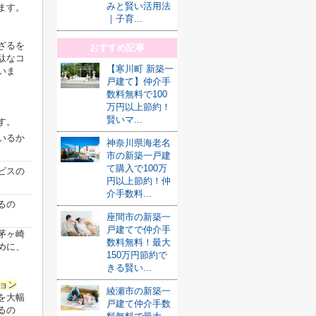
みと賢い活用法
ます。
｜子育...
ざるを
おすすめ記事
駄なコ
【寒川町 新築一
いま
戸建て】仲介手
数料無料で100
万円以上節約！
賢いマ...
す。
いるか
神奈川県海老名
市の新築一戸建
て購入で100万
ビスの
円以上節約！仲
介手数料...
るの
座間市の新築一
戸建てで仲介手
茅ヶ崎
数料無料！最大
めに、
150万円節約で
きる賢い...
ョン
綾瀬市の新築一
を大幅
戸建て仲介手数
るの