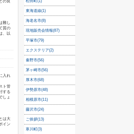
松田町(1)
との良
東海道線(1)
海老名市(8)
は難し
て質の
現地販売会情報(87)
は、以
平塚市(79)
エクステリア(2)
秦野市(56)
茅ヶ崎市(56)
に入れ
厚木市(68)
スト管
伊勢原市(48)
討する
でしょ
相模原市(11)
藤沢市(24)
とは大
ご挨拶(13)
ポイン
寒川町(3)