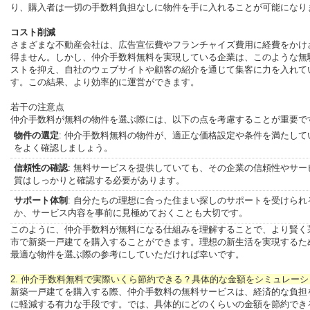
り、購入者は一切の手数料負担なしに物件を手に入れることが可能になり
コスト削減
さまざまな不動産会社は、広告宣伝費やフランチャイズ費用に経費をかけ
得ません。しかし、仲介手数料無料を実現している企業は、このような無
ストを抑え、自社のウェブサイトや顧客の紹介を通じて集客に力を入れて
す。この結果、より効率的に運営ができます。
若干の注意点
仲介手数料が無料の物件を選ぶ際には、以下の点を考慮することが重要で
物件の選定
: 仲介手数料無料の物件が、適正な価格設定や条件を満たして
をよく確認しましょう。
信頼性の確認
: 無料サービスを提供していても、その企業の信頼性やサー
質はしっかりと確認する必要があります。
サポート体制
: 自分たちの理想に合った住まい探しのサポートを受けられ
か、サービス内容を事前に見極めておくことも大切です。
このように、仲介手数料が無料になる仕組みを理解することで、より賢く
市で新築一戸建てを購入することができます。理想の新生活を実現するた
最適な物件を選ぶ際の参考にしていただければ幸いです。
2. 仲介手数料無料で実際いくら節約できる？具体的な金額をシミュレーシ
新築一戸建てを購入する際、仲介手数料の無料サービスは、経済的な負担
に軽減する有力な手段です。では、具体的にどのくらいの金額を節約でき