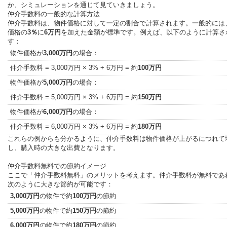
か、シミュレーションを通じて見ていきましょう。
仲介手数料の一般的な計算方法
仲介手数料は、物件価格に対して一定の割合で計算されます。一般的には
価格の
3％
に
6万円
を加えた金額が標準です。例えば、以下のように計算さ
す：
物件価格が
3,000万円
の場合：
仲介手数料 = 3,000万円 × 3% + 6万円 = 約
100万円
物件価格が
5,000万円
の場合：
仲介手数料 = 5,000万円 × 3% + 6万円 = 約
150万円
物件価格が
6,000万円
の場合：
仲介手数料 = 6,000万円 × 3% + 6万円 = 約
180万円
これらの例からも分かるように、仲介手数料は物件価格が上がるにつれて
し、購入時の大きな出費となります。
仲介手数料無料での節約イメージ
ここで「仲介手数料無料」のメリットを考えます。仲介手数料が無料であ
次のように大きな節約が可能です：
3,000万円
の物件で約
100万円
の節約
5,000万円
の物件で約
150万円
の節約
6,000万円
の物件で約
180万円
の節約