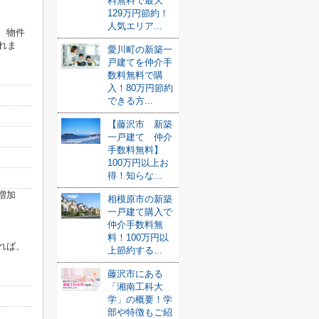
料無料で最大
129万円節約！
人気エリア...
、物件
れま
愛川町の新築一
戸建てを仲介手
数料無料で購
入！80万円節約
できる方...
【藤沢市 新築
一戸建て 仲介
手数料無料】
100万円以上お
得！知らな...
増加
相模原市の新築
一戸建て購入で
仲介手数料無
料！100万円以
れば、
上節約する...
藤沢市にある
「湘南工科大
学」の概要！学
部や特徴もご紹