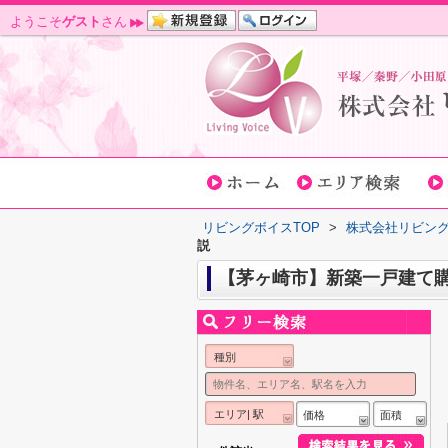
ようこそ
ゲスト
さん
リビングボイスTOP
>
株式会社リビン
説
【茅ヶ崎市】新築一戸建て購
種別
エリア| 駅
価格
面積