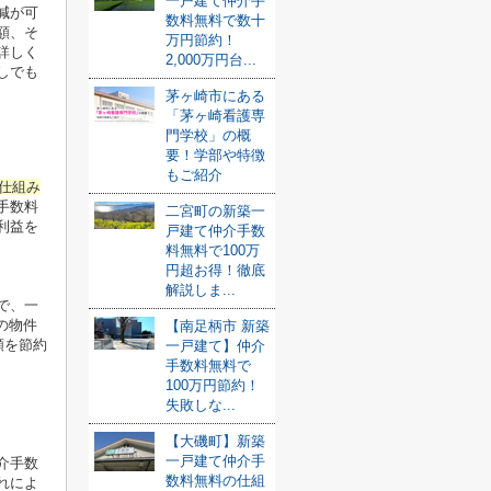
一戸建て仲介手
減が可
数料無料で数十
額、そ
万円節約！
詳しく
2,000万円台...
しでも
茅ヶ崎市にある
「茅ヶ崎看護専
門学校」の概
要！学部や特徴
もご紹介
仕組み
手数料
二宮町の新築一
利益を
戸建て仲介手数
料無料で100万
円超お得！徹底
解説しま...
で、一
の物件
【南足柄市 新築
額を節約
一戸建て】仲介
手数料無料で
100万円節約！
失敗しな...
【大磯町】新築
一戸建て仲介手
介手数
数料無料の仕組
れによ