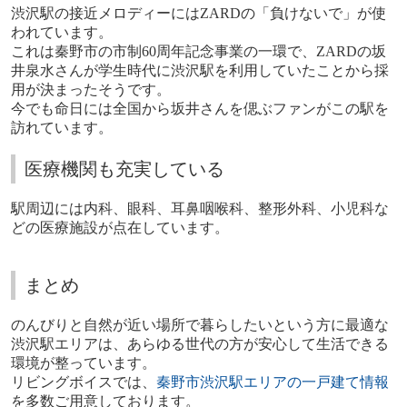
渋沢駅の接近メロディーには
ZARD
の「負けないで」が使
われています。
これは秦野市の市制
60
周年記念事業の一環で、
ZARD
の坂
井泉水さんが学生時代に渋沢駅を利用していたことから採
用が決まったそうです。
今でも命日には全国から坂井さんを偲ぶファンがこの駅を
訪れています。
医療機関も充実している
駅周辺には内科、眼科、耳鼻咽喉科、整形外科、小児科な
どの医療施設が点在しています。
まとめ
のんびりと自然が近い場所で暮らしたいという方に最適な
渋沢駅エリアは、あらゆる世代の方が安心して生活できる
環境が整っています。
リビングボイスでは、
秦野市渋沢駅エリアの一戸建て情報
を多数ご用意しております。