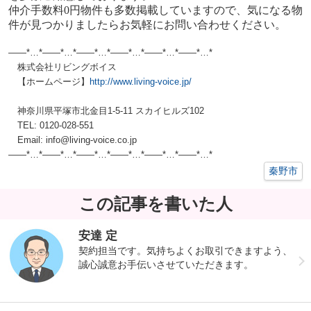
仲介手数料0円物件も多数掲載していますので、気になる物
件が見つかりましたらお気軽にお問い合わせください。
——*…*——*…*——*…*——*…*——*…*——*…*
株式会社リビングボイス
【ホームページ】
http://www.living-voice.jp/
神奈川県平塚市北金目1-5-11 スカイヒルズ102
TEL: 0120-028-551
Email: info@living-voice.co.jp
——*…*——*…*——*…*——*…*——*…*——*…*
秦野市
この記事を書いた人
安達 定
契約担当です。気持ちよくお取引できますよう、
誠心誠意お手伝いさせていただきます。