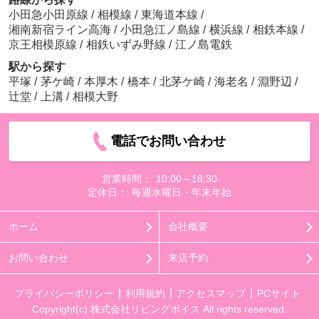
小田急小田原線
/
相模線
/
東海道本線
/
湘南新宿ライン高海
/
小田急江ノ島線
/
横浜線
/
相鉄本線
/
京王相模原線
/
相鉄いずみ野線
/
江ノ島電鉄
駅から探す
平塚
/
茅ケ崎
/
本厚木
/
橋本
/
北茅ケ崎
/
海老名
/
淵野辺
/
辻堂
/
上溝
/
相模大野
電話でお問い合わせ
営業時間：
10:00～18:30
定休日：
毎週水曜日・年末年始
ホーム
会社概要
お問い合わせ
来店予約
プライバシーポリシー
利用規約
アクセスマップ
PCサイト
Copyright(c) 株式会社リビングボイス All rights reserved.