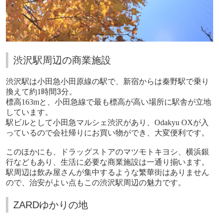
渋沢駅周辺の商業施設
渋沢駅は小田急小田原線の駅で、新宿からは秦野駅で乗り
換えて約
1
時間
3
分。
標高
163m
と、小田急線で最も標高が高い場所に駅舎が立地
しています。
駅ビルとして小田急マルシェ渋沢があり、
Odakyu OX
が入
っているので会社帰りにお買い物ができ、大変便利です。
このほかにも、ドラッグストアのマツモトキヨシ、横浜銀
行などもあり、生活に必要な商業施設は一通り揃います。
駅周辺は飲み屋さんが集中するような繁華街はありません
ので、治安がよい点もこの渋沢駅周辺の魅力です。
ZARDゆかりの地