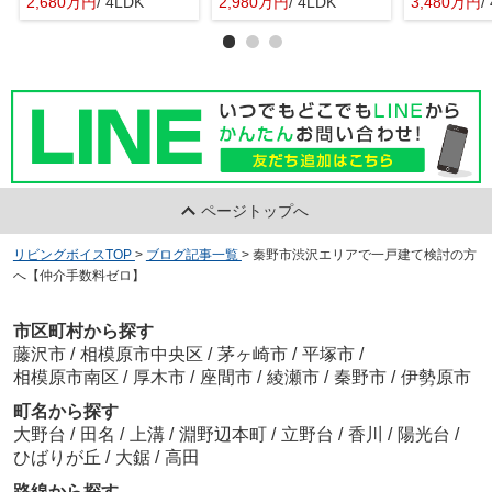
2,680万円
/ 4LDK
2,980万円
/ 4LDK
3,480万円
/
ページトップへ
リビングボイスTOP
>
ブログ記事一覧
>
秦野市渋沢エリアで一戸建て検討の方
へ【仲介手数料ゼロ】
市区町村から探す
藤沢市
/
相模原市中央区
/
茅ヶ崎市
/
平塚市
/
相模原市南区
/
厚木市
/
座間市
/
綾瀬市
/
秦野市
/
伊勢原市
町名から探す
大野台
/
田名
/
上溝
/
淵野辺本町
/
立野台
/
香川
/
陽光台
/
ひばりが丘
/
大鋸
/
高田
路線から探す