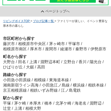
ページトップへ
リビングボイスTOP
>
ブログ記事一覧
>
ファミリーが楽しい、イベント豊富な
厚木市の暮らし
市区町村から探す
藤沢市
/
相模原市中央区
/
茅ヶ崎市
/
平塚市
/
相模原市南区
/
厚木市
/
座間市
/
綾瀬市
/
秦野市
/
伊勢原市
町名から探す
大野台
/
田名
/
上溝
/
淵野辺本町
/
立野台
/
香川
/
陽光台
/
ひばりが丘
/
大鋸
/
高田
路線から探す
小田急小田原線
/
相模線
/
東海道本線
/
湘南新宿ライン高海
/
小田急江ノ島線
/
横浜線
/
相鉄本線
/
京王相模原線
/
相鉄いずみ野線
/
江ノ島電鉄
駅から探す
平塚
/
茅ケ崎
/
本厚木
/
橋本
/
北茅ケ崎
/
海老名
/
淵野辺
/
辻堂
/
上溝
/
相模大野