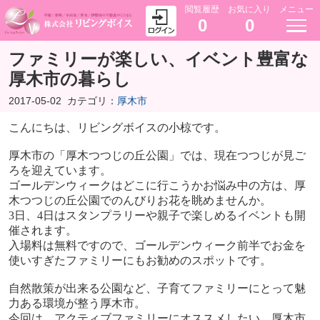
閲覧履歴
お気に入り
メニュー
0
0
ファミリーが楽しい、イベント豊富な
厚木市の暮らし
2017-05-02
カテゴリ：
厚木市
こんにちは、リビングボイスの小椋です。
厚木市の「厚木つつじの丘公園」では、現在つつじが見ご
ろを迎えています。
ゴールデンウィークはどこに行こうかお悩み中の方は、厚
木つつじの丘公園でのんびりお花を眺めませんか。
3
日、
4
日はスタンプラリーや親子で楽しめるイベントも開
催されます。
入場料は無料ですので、ゴールデンウィーク前半でお金を
使いすぎたファミリーにもお勧めのスポットです。
自然散策が出来る公園など、子育てファミリーにとって魅
力ある環境が整う厚木市。
今回は、アクティブファミリーにオススメしたい、厚木市