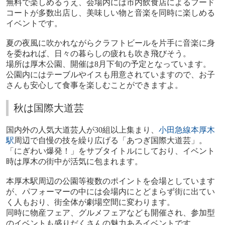
無料で楽しめるうえ、会場内には市内飲食店によるフード
コートが多数出店し、美味しい物と音楽を同時に楽しめる
イベントです。
夏の夜風に吹かれながらクラフトビールを片手に音楽に身
を委ねれば、日々の暮らしの疲れも吹き飛びそう。
場所は厚木公園、開催は
8
月下旬の予定となっています。
公園内にはテーブルやイスも用意されていますので、お子
さんも安心して食事を楽しむことができますよ。
秋は国際大道芸
国内外の人気大道芸人が
30
組以上集まり、
小田急線
本厚木
駅
周辺で自慢の技を繰り広げる「あつぎ国際大道芸」。
「にぎわい爆発！」をサブタイトルにしており、イベント
時は厚木の街中が活気に包まれます。
本厚木駅周辺の公園等複数のポイントを会場としています
が、パフォーマーの中には会場内にとどまらず街に出てい
く人もおり、街全体が劇場空間に変わります。
同時に物産フェア、グルメフェアなども開催され、参加型
のイベントも盛りだくさんの魅力あるイベントです。