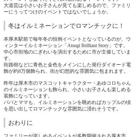
大道芸は小さいお子さんが見ても楽しめるので、ファミリ
ーにうってつけのイベントではないでしょうか。
冬はイルミネーションでロマンチックに！
本厚木駅前で毎年冬の恒例イベントとなっているのが、ウ
ィンターイルミネーション「
Atsugi Brilliant Story
」です。
中心市街地のにぎわいを演出するために市が主催していま
す。
街路樹などに青色と金色をメインにした発行ダイオード電
飾が約
8
万個飾られ、街が幻想的な雰囲気に包まれます。
昨年は厚木市のマスコットキャラクター・あゆコロちゃん
のイルミネーションも飾られ、小さいお子さんも楽しめる
装飾になっています。
パパとママも、イルミネーションを眺めればカップルの頃
を思い出してロマンチックな雰囲気に浸れそうです。
おわりに
ファミリーが楽しめるイベントが多数開催される厚木市。