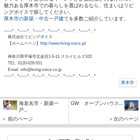
魅力ある厚木市での暮らしを選ばれるなら、住まいはリビ
ングボイスで探してください。
厚木市の新築・中古一戸建て
を多数ご紹介しています。
——*…*——*…*——*…*——*…*——*…*——*…*
株式会社リビングボイス
【ホームページ】
http://www.living-voice.jp/
神奈川県平塚市北金目1-5-11 スカイヒルズ102
TEL: 0120-028-551
Email: info@living-voice.co.jp
——*…*——*…*——*…*——*…*——*…*——*
…*
厚木市
海老名市・新築一
GW オープンハウス...
戸...
＜ 前のページ
＞次のページ