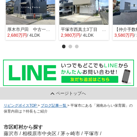
厚木市戸田 中古一戸建て
平塚市西真土3丁目 中古一戸建て
2,680万円
/ 4LDK
2,980万円
/ 4LDK
3,580万円
/
ページトップへ
リビングボイスTOP
>
ブログ記事一覧
>
平塚市にある「湘南みらい保育園」の
保育内容は？特長もご紹介
市区町村から探す
藤沢市
/
相模原市中央区
/
茅ヶ崎市
/
平塚市
/