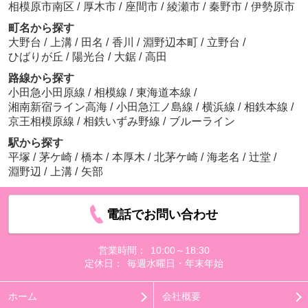
相模原市南区
/
厚木市
/
座間市
/
綾瀬市
/
秦野市
/
伊勢原市
町名から探す
大野台
/
上溝
/
田名
/
香川
/
淵野辺本町
/
立野台
/
ひばりが丘
/
陽光台
/
大鋸
/
高田
路線から探す
小田急小田原線
/
相模線
/
東海道本線
/
湘南新宿ライン高海
/
小田急江ノ島線
/
横浜線
/
相鉄本線
/
京王相模原線
/
相鉄いずみ野線
/
ブルーライン
駅から探す
平塚
/
茅ケ崎
/
橋本
/
本厚木
/
北茅ケ崎
/
海老名
/
辻堂
/
淵野辺
/
上溝
/
矢部
電話でお問い合わせ
営業時間：
10:00～18:30
定休日：
毎週水曜日・年末年始
ホーム
会社概要