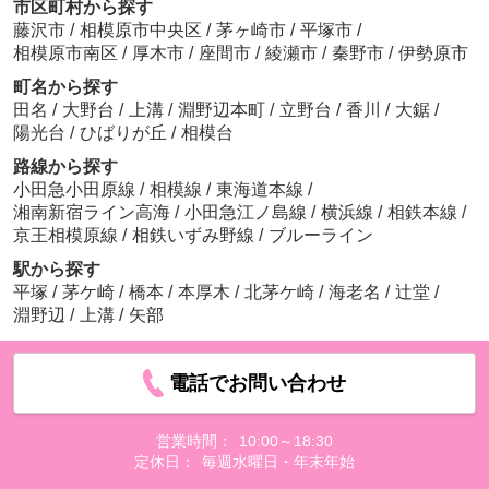
市区町村から探す
藤沢市
/
相模原市中央区
/
茅ヶ崎市
/
平塚市
/
相模原市南区
/
厚木市
/
座間市
/
綾瀬市
/
秦野市
/
伊勢原市
町名から探す
田名
/
大野台
/
上溝
/
淵野辺本町
/
立野台
/
香川
/
大鋸
/
陽光台
/
ひばりが丘
/
相模台
路線から探す
小田急小田原線
/
相模線
/
東海道本線
/
湘南新宿ライン高海
/
小田急江ノ島線
/
横浜線
/
相鉄本線
/
京王相模原線
/
相鉄いずみ野線
/
ブルーライン
駅から探す
平塚
/
茅ケ崎
/
橋本
/
本厚木
/
北茅ケ崎
/
海老名
/
辻堂
/
淵野辺
/
上溝
/
矢部
電話でお問い合わせ
営業時間：
10:00～18:30
定休日：
毎週水曜日・年末年始