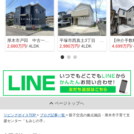
厚木市戸田 中古一戸建て
平塚市西真土3丁目 中古一戸建て
2,680万円
/ 4LDK
2,980万円
/ 4LDK
4,699万円
/
ページトップへ
リビングボイスTOP
>
ブログ記事一覧
>
親子交流の拠点施設・厚木市子育て支
援センター「もみじの手」