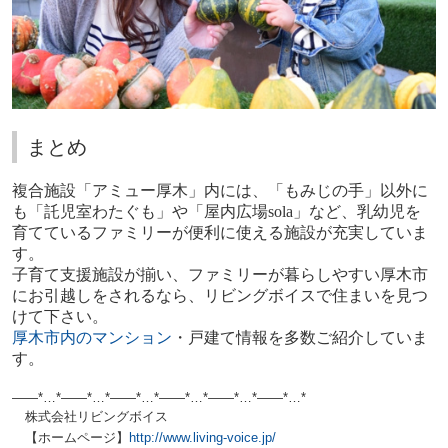
まとめ
複合施設「アミュー厚木」内には、「もみじの手」以外に
も「託児室わたぐも」や「屋内広場sola」など、乳幼児を
育てているファミリーが便利に使える施設が充実していま
す。
子育て支援施設が揃い、ファミリーが暮らしやすい厚木市
にお引越しをされるなら、リビングボイスで住まいを見つ
けて下さい。
厚木市内のマンション
・戸建て情報を多数ご紹介していま
す。
——*…*——*…*——*…*——*…*——*…*——*…*
株式会社リビングボイス
【ホームページ】
http://www.living-voice.jp/