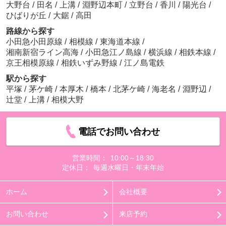
大野台
/
田名
/
上溝
/
淵野辺本町
/
立野台
/
香川
/
陽光台
/
ひばりが丘
/
大鋸
/
高田
路線から探す
小田急小田原線
/
相模線
/
東海道本線
/
湘南新宿ライン高海
/
小田急江ノ島線
/
横浜線
/
相鉄本線
/
京王相模原線
/
相鉄いずみ野線
/
江ノ島電鉄
駅から探す
平塚
/
茅ケ崎
/
本厚木
/
橋本
/
北茅ケ崎
/
海老名
/
淵野辺
/
辻堂
/
上溝
/
相模大野
電話でお問い合わせ
営業時間：
10:00～18:30
定休日：
毎週水曜日・年末年始
ホーム
会社概要
お問い合わせ
来店予約