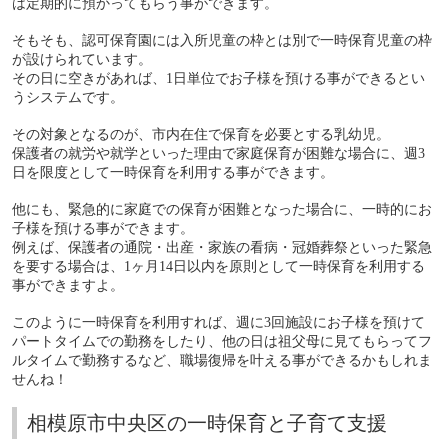
は定期的に預かってもらう事ができます。
そもそも、認可保育園には入所児童の枠とは別で一時保育児童の枠
が設けられています。
その日に空きがあれば、
1
日単位でお子様を預ける事ができるとい
うシステムです。
その対象となるのが、市内在住で保育を必要とする乳幼児。
保護者の就労や就学といった理由で家庭保育が困難な場合に、週
3
日を限度として一時保育を利用する事ができます。
他にも、緊急的に家庭での保育が困難となった場合に、一時的にお
子様を預ける事ができます。
例えば、保護者の通院・出産・家族の看病・冠婚葬祭といった緊急
を要する場合は、
1
ヶ月
14
日以内を原則として一時保育を利用する
事ができますよ。
このように一時保育を利用すれば、週に
3
回施設にお子様を預けて
パートタイムでの勤務をしたり、他の日は祖父母に見てもらってフ
ルタイムで勤務するなど、職場復帰を叶える事ができるかもしれま
せんね！
相模原市中央区の一時保育と子育て支援