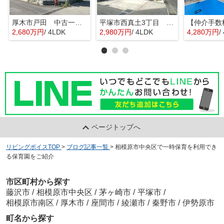
厚木市戸田 中古一戸建て
平塚市西真土3丁目 中古一戸建て
2,680万円
/ 4LDK
2,980万円
/ 4LDK
4,280万円
/
ページトップへ
リビングボイスTOP
>
ブログ記事一覧
>
相模原市中央区で一時保育を利用でき
る保育園をご紹介
市区町村から探す
藤沢市
/
相模原市中央区
/
茅ヶ崎市
/
平塚市
/
相模原市南区
/
厚木市
/
座間市
/
綾瀬市
/
秦野市
/
伊勢原市
町名から探す