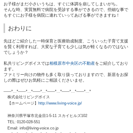
お子様がまだ小さいうちは、すぐに体調を崩してしまいがち。
そんな時、実質無料で病院を受診する事ができるので、些細な事で
もすぐにお子様を病院に連れていってあげる事ができますね！
おわりに
先ほどご紹介した一時保育と医療助成制度、こういった子育て支援
を賢く利用すれば、大変な子育ても少しは気が軽くなるのではない
でしょうか？
私共リビングボイスでは
相模原市中央区の不動産
をご紹介しており
ます。
ファミリー向けの物件も多く取り扱っておりますので、新居をお探
しの際はぜひお気軽にご相談くださいませ。
——*…*——*…*——*…*——*…*——*…*——*…*
株式会社リビングボイス
【ホームページ】
http://www.living-voice.jp/
神奈川県平塚市北金目1-5-11 スカイヒルズ102
TEL: 0120-028-551
Email: info@living-voice.co.jp