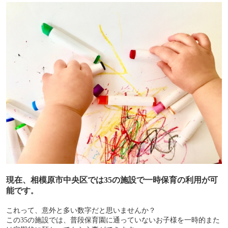
現在、相模原市中央区では
35
の施設で一時保育の利用が可
能です
。
これって、意外と多い数字だと思いませんか？
この
35
の施設では、普段保育園に通っていないお子様を一時的また