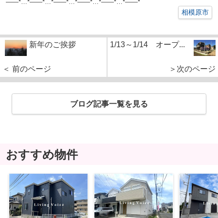
——*…*——*…*——*…*——*…*——*…*——*
相模原市
新年のご挨拶
1/13～1/14 オープ...
＜ 前のページ
＞次のページ
ブログ記事一覧を見る
おすすめ物件