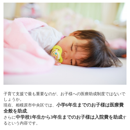
子育て支援で最も重要なのが、お子様への医療助成制度ではないで
しょうか。
小学
6
年生までのお子様は医療費
現在、相模原市中央区では、
全般を助成
。
中学校
1
年生から
3
年生までのお子様は入院費を助成
さらに
す
るという内容です。