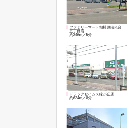
ファミリーマート相模原陽光台
五丁目店
約346m／5分
ドラックセイムス緑が丘店
約624m／8分