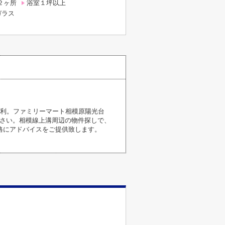
２ヶ所
浴室１坪以上
ガラス
便利。ファミリーマート相模原陽光台
ださい。相模線上溝周辺の物件探しで、
が適格にアドバイスをご提供致します。