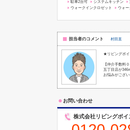
駐車2台可
システムキッチン
ウォークインクロゼット
ウォー
担当者のコメント
村田直
★リビングボイ
【仲介手数料０
五丁目店が34
お悩みがござい
お問い合わせ
株式会社リビングボイ
0120-02