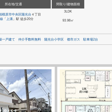
所在地/交通
間取り/建物面積
3LDK
相模原市中央区
陽光台
４丁目
線
「
上溝
」駅 徒歩20分
93.98㎡
築一戸建て
仲介手数料無料
陽光台小学区
都市ガス
駐車場2台