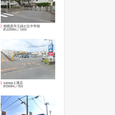
相模原市立緑が丘中学校
約1058m／14分
sanwa上溝店
約569m／8分