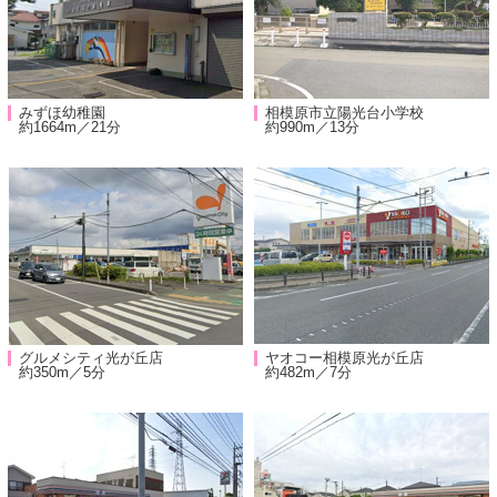
みずほ幼稚園
相模原市立陽光台小学校
約1664m／21分
約990m／13分
グルメシティ光が丘店
ヤオコー相模原光が丘店
約350m／5分
約482m／7分