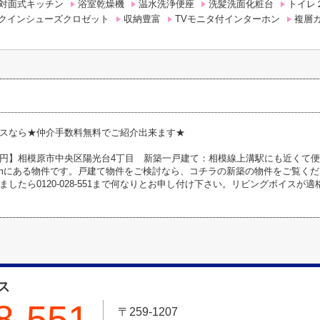
対面式キッチン
浴室乾燥機
温水洗浄便座
洗髪洗面化粧台
トイレ
クインシューズクロゼット
収納豊富
TVモニタ付インターホン
複層
スなら★仲介手数料無料でご紹介出来ます★
円】相模原市中央区陽光台4丁目 新築一戸建て：相模線上溝駅にも近くて
6mにある物件です。戸建て物件をご検討なら、コチラの新築の物件をご覧く
ましたら0120-028-551まで何なりとお申し付け下さい。リビングボイス
ス
8-551
〒259-1207