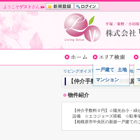
ようこそ
ゲスト
さん
一戸建て
土地
リビングボイスTOP
>
(戸建(売買))地
マンション
【仲介手数料０円】相模原
物件紹介
【仲介手数料０円】☆陽光台小・緑が
設備 ☆エコジョーズ搭載 ☆駐車場
【相模原市中央区の新築一戸建ての