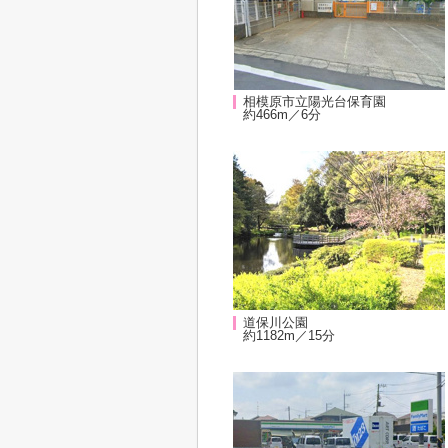
相模原市立陽光台保育園
約466m／6分
道保川公園
約1182m／15分