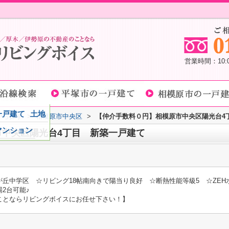
営業時間：10
一戸建て
土地
域から探す
>
相模原市中央区
>
【仲介手数料０円】相模原市中央区陽光台4
マンション
市中央区陽光台4丁目 新築一戸建て
丘中学区 ☆リビング18帖南向きで陽当り良好 ☆断熱性能等級5 ☆ZE
2台可能♪
ことならリビングボイスにお任せ下さい！】