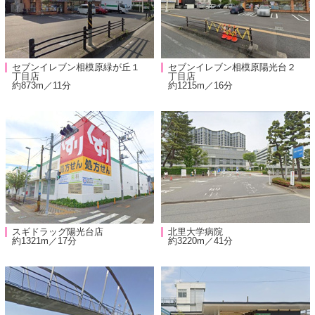
セブンイレブン相模原緑が丘１
セブンイレブン相模原陽光台２
丁目店
丁目店
約873m／11分
約1215m／16分
スギドラッグ陽光台店
北里大学病院
約1321m／17分
約3220m／41分