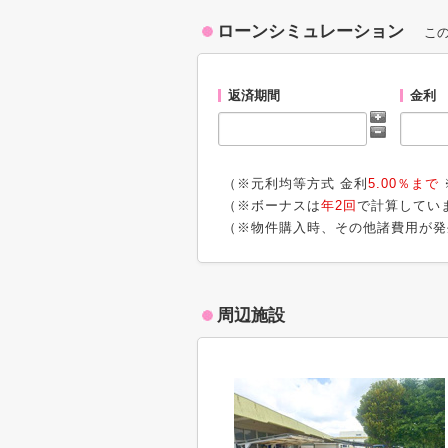
ローンシミュレーション
こ
返済期間
金利
（※元利均等方式 金利
5.00％まで
（※ボーナスは
年2回
で計算してい
（※物件購入時、その他諸費用が発
周辺施設