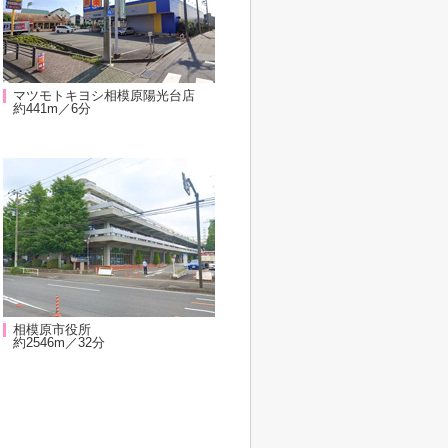
マツモトキヨシ相模原陽光台店
約441m／6分
相模原市役所
約2546m／32分