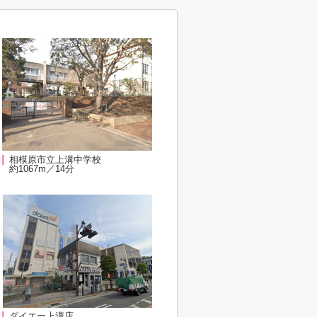
相模原市立上溝中学校
約1067m／14分
ダイエー上溝店