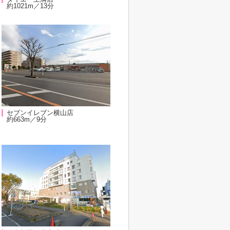
約1021m／13分
セブンイレブン横山店
約663m／9分