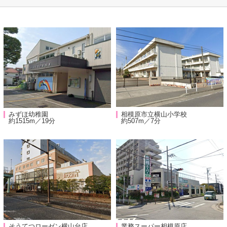
みずほ幼稚園
相模原市立横山小学校
約1515m／19分
約507m／7分
そうてつローゼン横山台店
業務スーパー相模原店