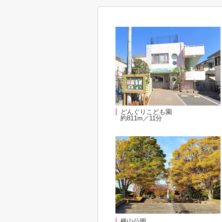
どんぐりこども園
約811m／11分
横山公園