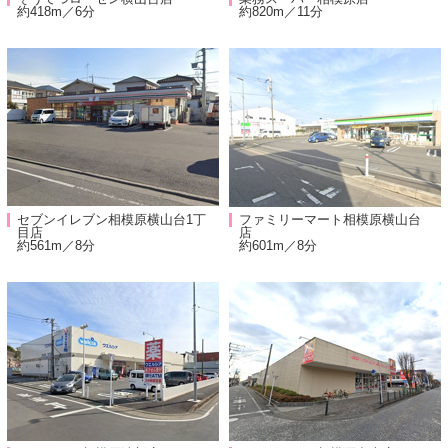
約418m／6分
約820m／11分
セブンイレブン相模原横山台1丁
ファミリーマート相模原横山台
目店
店
約561m／8分
約601m／8分