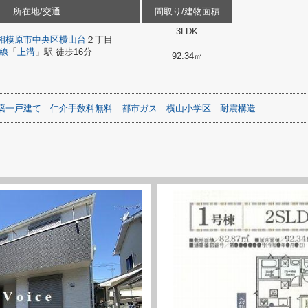
所在地/交通
間取り/建物面積
3LDK
相模原市中央区
横山台
２丁目
線
「
上溝
」駅 徒歩16分
92.34㎡
築一戸建て
仲介手数料無料
都市ガス
横山小学区
耐震構造