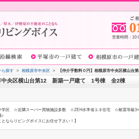
営業時間：10
域から探す
>
相模原市中央区
>
【仲介手数料０円】相模原市中央区横山台第1
中央区横山台第12 新築一戸建て 1号棟 全2棟
学区 ☆近隣スーパー買物施設多数 ☆ZEH水準省エネ住宅 ☆耐震等級3
♪
ことならリビングボイスにお任せ下さい！】