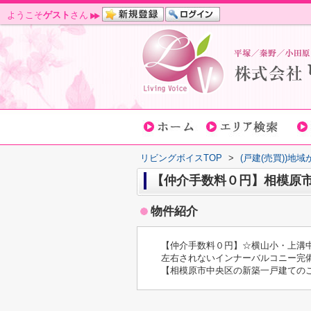
ようこそ
ゲスト
さん
リビングボイスTOP
>
(戸建(売買))地
【仲介手数料０円】相模原市
物件紹介
【仲介手数料０円】☆横山小・上溝中
左右されないインナーバルコニー完備
【相模原市中央区の新築一戸建ての