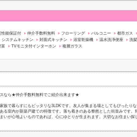
宅性能保証付
仲介手数料無料
フローリング
バルコニー
都市ガス
システムキッチン
対面式キッチン
浴室乾燥機
温水洗浄便座
洗
豊富
TVモニタ付インターホン
複層ガラス
スなら★仲介手数料無料でご紹介出来ます★
家族で暮らすにもピッタリな3LDKです。友人が集まる場としてもぴったりな、
ある室内が新築戸建ての特徴です。落ち着きのある整然とした街並みです。
まいが心地よいものであれば、心にゆとりが生まれます。大切なお住まい探