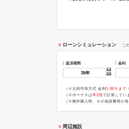
ローンシミュレーション
こ
返済期間
金利
（※元利均等方式 金利
5.00％まで
（※ボーナスは
年2回
で計算してい
（※物件購入時、その他諸費用が発
周辺施設