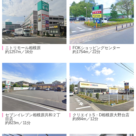
ニトリモール相模原
FOKショッピングセンター
約1257m／16分
約1754m／22分
セブンイレブン相模原共和２丁
クリエイトS・D相模原大野台店
目店
約884m／12分
約823m／11分