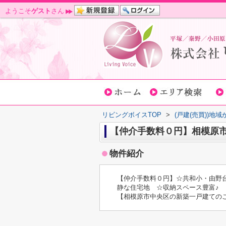
ようこそ
ゲスト
さん
リビングボイスTOP
>
(戸建(売買))地
【仲介手数料０円】相模原市
物件紹介
【仲介手数料０円】☆共和小・由野
静な住宅地 ☆収納スペース豊富♪
【相模原市中央区の新築一戸建ての