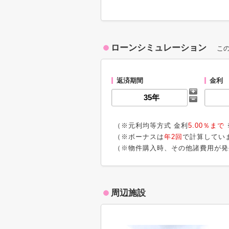
ローンシミュレーション
こ
返済期間
金利
（※元利均等方式 金利
5.00％まで
（※ボーナスは
年2回
で計算してい
（※物件購入時、その他諸費用が発
周辺施設