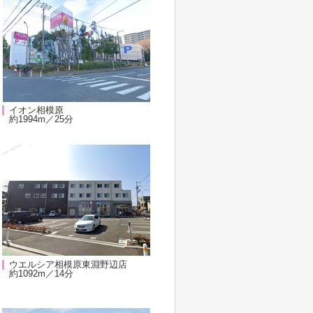
イオン相模原
約1994m／25分
ウエルシア相模原東淵野辺店
約1092m／14分