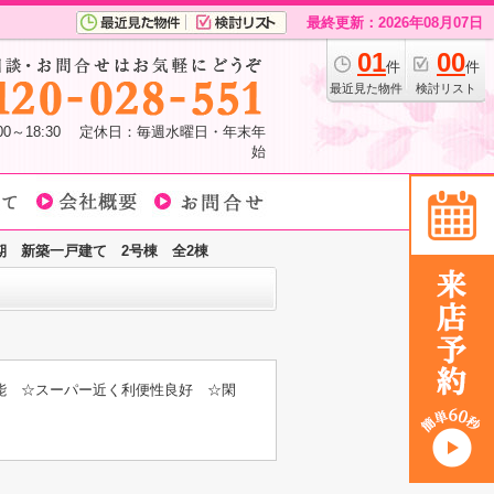
最終更新：2026年08月07日
01
00
件
件
最近見た物件
検討リスト
:00～18:30 定休日：毎週水曜日・年末年
始
期 新築一戸建て 2号棟 全2棟
能 ☆スーパー近く利便性良好 ☆閑