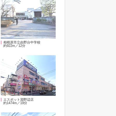
相模原市立由野台中学校
約922m／12分
エスポット淵野辺店
約1474m／19分