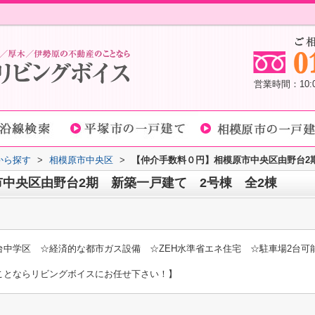
営業時間：10
域から探す
>
相模原市中央区
>
【仲介手数料０円】相模原市中央区由野台2
中央区由野台2期 新築一戸建て 2号棟 全2棟
台中学区 ☆経済的な都市ガス設備 ☆ZEH水準省エネ住宅 ☆駐車場2台可
ことならリビングボイスにお任せ下さい！】