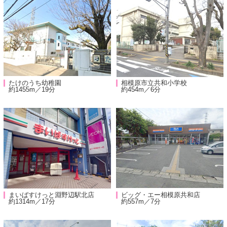
たけのうち幼稚園
相模原市立共和小学校
約1455m／19分
約454m／6分
まいばすけっと淵野辺駅北店
ビッグ・エー相模原共和店
約1314m／17分
約557m／7分