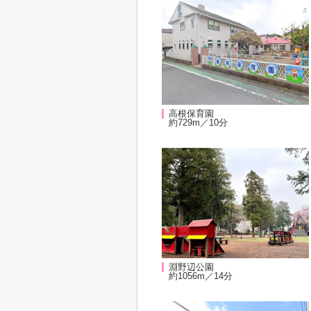
高根保育園
約729m／10分
淵野辺公園
約1056m／14分