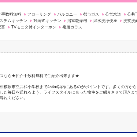
介手数料無料
フローリング
バルコニー
都市ガス
公営水道
公共
ステムキッチン
対面式キッチン
浴室乾燥機
温水洗浄便座
洗髪洗
豊富
TVモニタ付インターホン
複層ガラス
スなら★仲介手数料無料でご紹介出来ます★
相模原市立共和小学校まで454m以内にあるのがポイントです。多くの方か
した毎日を送れるよう、ライフスタイルに合った物件をご紹介させて頂きま
尋ねください。