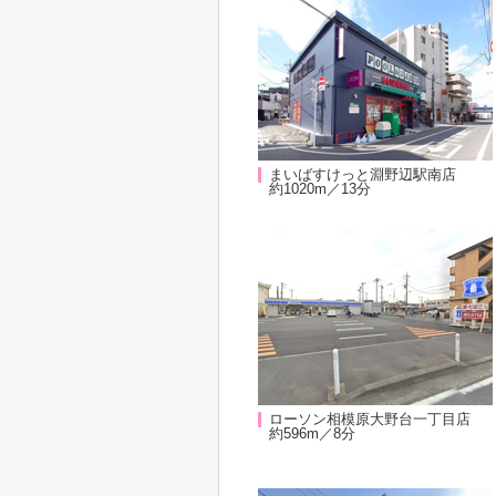
まいばすけっと淵野辺駅南店
約1020m／13分
ローソン相模原大野台一丁目店
約596m／8分