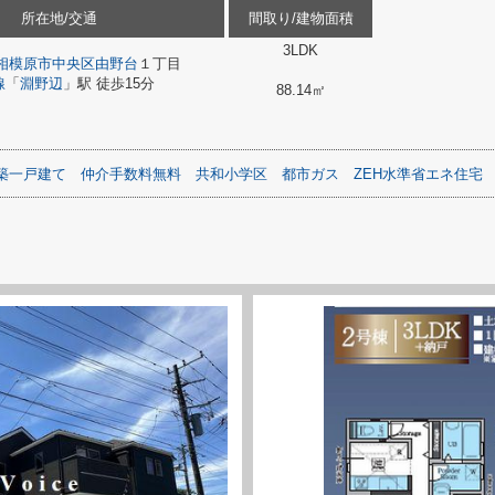
所在地/交通
間取り/建物面積
3LDK
相模原市中央区
由野台
１丁目
線
「
淵野辺
」駅 徒歩15分
88.14㎡
築一戸建て
仲介手数料無料
共和小学区
都市ガス
ZEH水準省エネ住宅