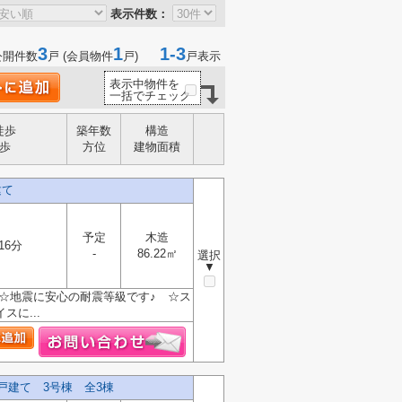
表示件数：
3
1
1-3
公開件数
戸 (会員物件
戸)
戸表示
表示中物件を
一括でチェック
徒歩
築年数
構造
歩
方位
建物面積
建て
予定
木造
16分
-
86.22㎡
選択
▼
 ☆地震に安心の耐震等級です♪ ☆ス
に...
戸建て 3号棟 全3棟