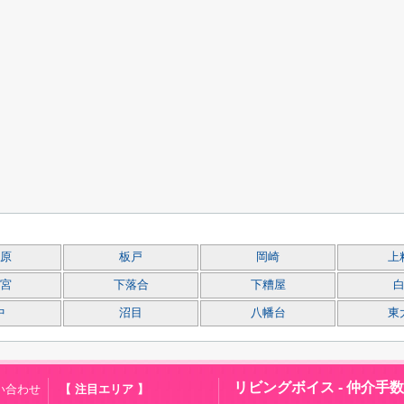
原
板戸
岡崎
上
宮
下落合
下糟屋
中
沼目
八幡台
東
リビングボイス - 仲介手
い合わせ
【 注目エリア 】