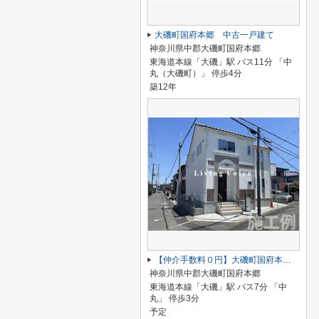
大磯町国府本郷 中古一戸建て
神奈川県中郡大磯町国府本郷
東海道本線「大磯」駅 バス11分 「中
丸（大磯町）」 停歩4分
築12年
【仲介手数料０円】大磯町国府本郷2期 新築一戸建て 全5区画
神奈川県中郡大磯町国府本郷
東海道本線「大磯」駅 バス7分 「中
丸」 停歩3分
予定