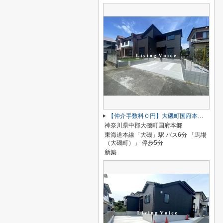
【仲介手数料０円】大磯町国府本郷18期 新築一戸建て
神奈川県中郡大磯町国府本郷
東海道本線「大磯」駅 バス6分 「馬場
（大磯町）」 停歩5分
新築