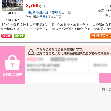
3,798
万円
バス
高森（神
小田急小田原線
「
愛甲石田
」駅
4LDK
停歩
神奈川県
伊勢原市
高森
２丁目
104.63㎡
【仲介手数料０円】☆駐車場2台可能 ☆成瀬小・成瀬中学区 ☆経済的
☆全棟南向きリビングで陽当良好 ☆スーパー近く利便性良好 ☆地震に安心の
該当