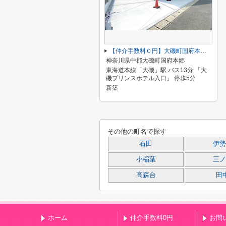
【仲介手数料０円】大磯町国府本郷第2期 新築一戸建て
神奈川県中郡大磯町国府本郷
東海道本線「大磯」駅 バス13分 「大
磯プリンスホテル入口」 停歩5分
新築
その他の町名で探す
石田
伊勢
小稲葉
三ノ
高森台
田
ホーム
仲介手数料0円
お問