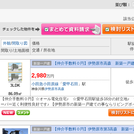
並び順：
該当
外観
/
間取り図
価格
駅
停
交通 / 所在地
間取り/土地面積
【仲介手数料０円】伊勢原市高森 新築一戸
新築一戸建
2,980
万円
徒歩
小田急小田原線
「
愛甲石田
」駅
3LDK
神奈川県
伊勢原市
高森
86.09㎡
【仲介手数料０円】☆オール電化住宅♪ ☆愛甲石田駅徒歩16分の好立地♪
ーパー近く利便性良好です♪ 【伊勢原市の新築一戸建ての事ならリビングボイス
【仲介手数料０円】伊勢原市第3高森 新築一
新築一戸建