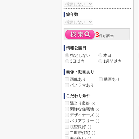
築年数
3
件が該当
情報公開日
指定しない
本日
3日以内
1週間以内
画像・動画あり
画像あり
動画あり
パノラマあり
こだわり条件
陽当り良好
(-)
閑静な住宅地
(-)
デザイナーズ
(-)
バリアフリー
(-)
眺望良好
(-)
二世帯住宅
(-)
海が近い
(-)