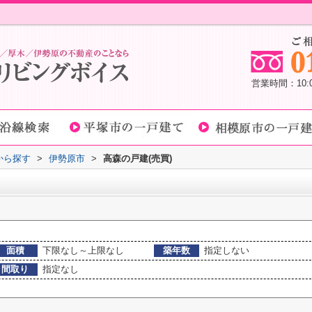
営業時間：10
域から探す
>
伊勢原市
>
高森の戸建(売買)
面積
下限なし～上限なし
築年数
指定しない
間取り
指定なし