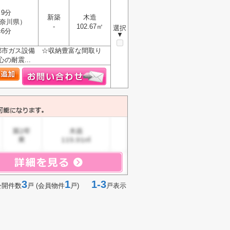
9分
新築
木造
奈川県）
-
102.67㎡
選択
6分
▼
な都市ガス設備 ☆収納豊富な間取り
耐震...
3
1
1-3
公開件数
戸 (会員物件
戸)
戸表示