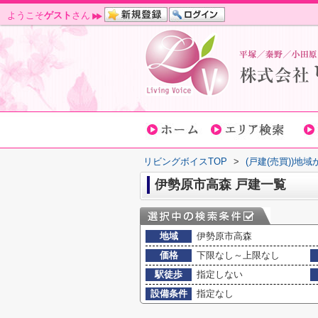
ようこそ
ゲスト
さん
リビングボイスTOP
>
(戸建(売買))地
伊勢原市高森 戸建一覧
地域
伊勢原市高森
価格
下限なし～上限なし
駅徒歩
指定しない
設備条件
指定なし