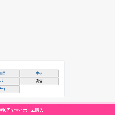
粕屋
串橋
白根
高森
大竹
数料0円でマイホーム購入