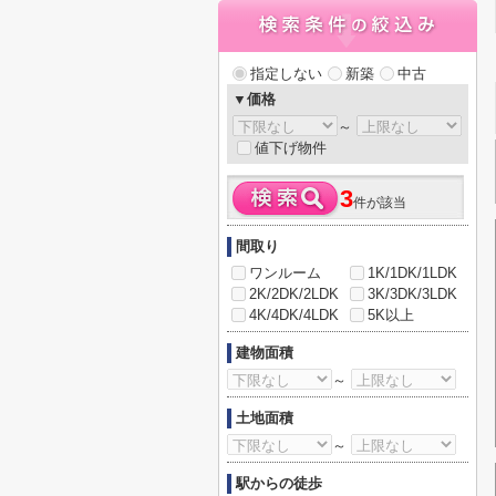
指定しない
新築
中古
▼価格
～
値下げ物件
3
件が該当
間取り
ワンルーム
1K/1DK/1LDK
2K/2DK/2LDK
3K/3DK/3LDK
4K/4DK/4LDK
5K以上
建物面積
～
土地面積
～
駅からの徒歩