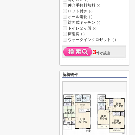
仲介手数料無料
(-)
ロフト付き
(-)
オール電化
(-)
対面式キッチン
(-)
トイレ２ヶ所
(-)
床暖房
(-)
ウォークインクロゼット
(-)
3
件が該当
新着物件