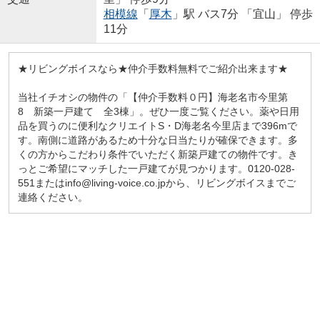
相模線
「
厚木
」駅 バス7分 「宜山」 停歩
11分
★リビングボイスなら★仲介手数料無料でご紹介出来ます★
当社イチオシの物件の「【仲介手数料０円】海老名市今里第
8 新築一戸建て 全3棟」。ぜひ一度ご覧ください。薬や日用
品を買うのに便利なクリエイトS・D海老名今里店まで396mで
す。南側に道路があるため十分な日当たりが確保できます。多
くの方からこだわり条件でいただく新築戸建ての物件です。き
っとご希望にマッチした一戸建てが見つかります。0120-028-
551またはinfo@living-voice.co.jpから、リビングボイスまでご
連絡ください。