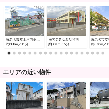
海老名市立上河内保育園
海老名みなみ幼稚園
海老名市立
約860m／11分
約381m／5分
約878m／1
エリアの近い物件