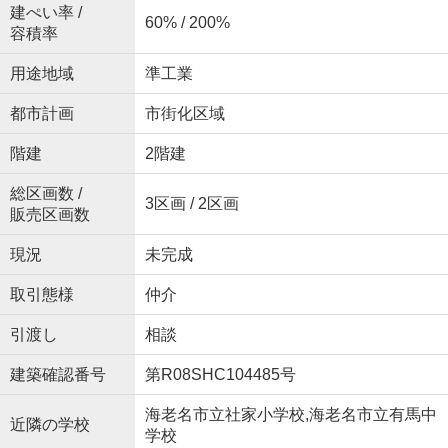
建ぺい率 /
60% / 200%
容積率
用途地域
準工業
都市計画
市街化区域
階建
2階建
総区画数 /
3区画 / 2区画
販売区画数
現況
未完成
取引態様
仲介
引渡し
相談
建築確認番号
第R08SHC104485号
海老名市立社家小学校,海老名市立有馬中
近隣の学校
学校