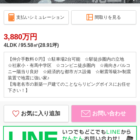
支払いシミュレーション
間取りを見る
3,880万円
4LDK
95.58㎡(28.91坪)
【仲介手数料０円】☆駐車場2台可能 ☆駅徒歩圏内の立地
☆社家小・有馬中学区 ☆コンビニ徒歩圏内 ☆南向きバルコ
ニー陽当り良好 ☆経済的な都市ガス設備 ☆耐震等級3+制震
装置で地震に強い家♪
【海老名市の新築一戸建てのことならリビングボイスにお任せ
下さい！】
お気に入り追加
お問い合わせ