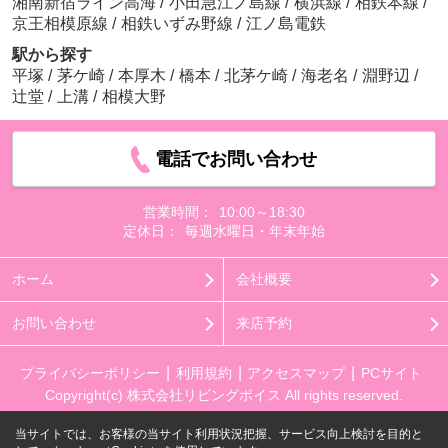
湘南新宿ライン高海
/
小田急江ノ島線
/
横浜線
/
相鉄本線
/
京王相模原線
/
相鉄いずみ野線
/
江ノ島電鉄
駅から探す
平塚
/
茅ケ崎
/
本厚木
/
橋本
/
北茅ケ崎
/
海老名
/
淵野辺
/
辻堂
/
上溝
/
相模大野
電話でお問い合わせ
営業時間：
10:00～18:30
定休日：
毎週水曜日・年末年始
ホーム
会社概要
お問い合わせ
来店予約
プライバシーポリシー
利用規約
アクセスマップ
PCサイト
Copyright(c) 株式会社リビングボイス All rights reserved.
当サイトでは、お客様の当サイト利用状況把握、サービス向上検討を目的と