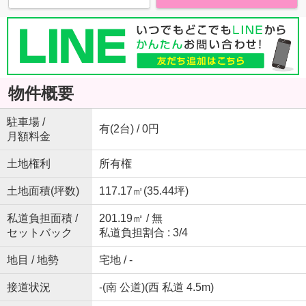
物件概要
駐車場 /
有(2台) / 0円
月額料金
土地権利
所有権
土地面積(坪数)
117.17㎡(35.44坪)
私道負担面積 /
201.19㎡ / 無
セットバック
私道負担割合 : 3/4
地目 / 地勢
宅地 / -
接道状況
-(南 公道)(西 私道 4.5m)