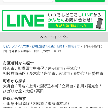
ページトップへ
リビングボイスTOP
>
(戸建(売買))地域から探す
>
海老名市
>
【仲介手数料０
円】海老名市今里第8 新築一戸建て 全3棟
市区町村から探す
藤沢市
/
相模原市中央区
/
茅ヶ崎市
/
平塚市
/
相模原市南区
/
厚木市
/
座間市
/
綾瀬市
/
秦野市
/
伊勢原市
町名から探す
大野台
/
田名
/
上溝
/
淵野辺本町
/
立野台
/
香川
/
陽光台
/
ひばりが丘
/
大鋸
/
高田
路線から探す
小田急小田原線
/
相模線
/
東海道本線
/