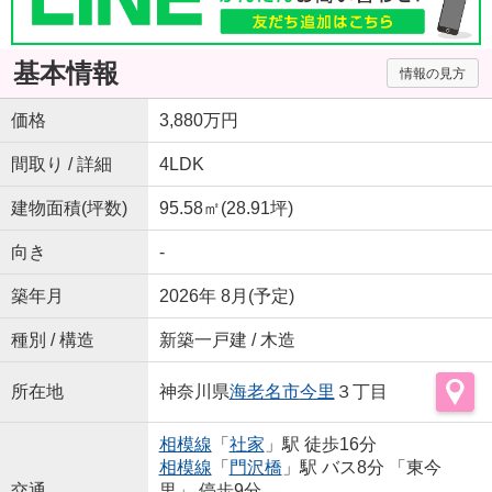
基本情報
情報の見方
価格
3,880万円
間取り / 詳細
4LDK
建物面積(坪数)
95.58㎡(28.91坪)
向き
-
築年月
2026年 8月(予定)
種別 / 構造
新築一戸建 / 木造
所在地
神奈川県
海老名市
今里
３丁目
相模線
「
社家
」駅 徒歩16分
相模線
「
門沢橋
」駅 バス8分 「東今
交通
里」 停歩9分