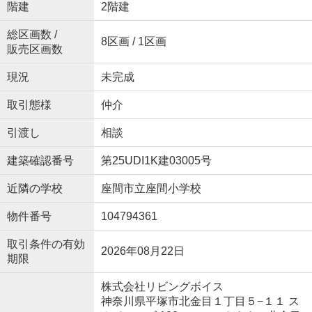
階建
2階建
総区画数 /
8区画 / 1区画
販売区画数
現況
未完成
取引態様
仲介
引渡し
相談
建築確認番号
第25UDI1K建03005号
近隣の学校
座間市立座間小学校
物件番号
104794361
取引条件の有効
2026年08月22日
期限
株式会社リビングボイス
神奈川県平塚市北金目１丁目５−１１ ス