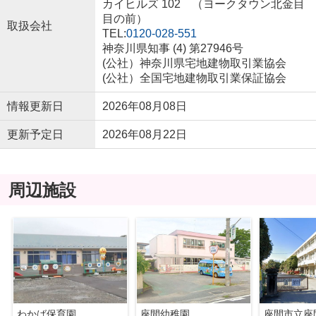
カイヒルズ 102 （ヨークタウン北金目
目の前）
取扱会社
TEL:
0120-028-551
神奈川県知事 (4) 第27946号
(公社）神奈川県宅地建物取引業協会
(公社）全国宅地建物取引業保証協会
情報更新日
2026年08月08日
更新予定日
2026年08月22日
周辺施設
わかば保育園
座間幼稚園
座間市立座