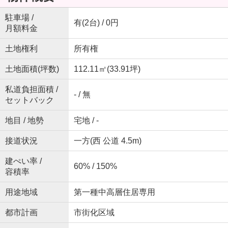
駐車場 /
有(2台) / 0円
月額料金
土地権利
所有権
土地面積(坪数)
112.11㎡(33.91坪)
私道負担面積 /
- / 無
セットバック
地目 / 地勢
宅地 / -
接道状況
一方(西 公道 4.5m)
建ぺい率 /
60% / 150%
容積率
用途地域
第一種中高層住居専用
都市計画
市街化区域