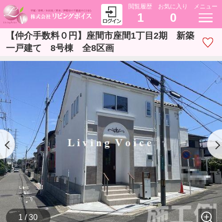
閲覧履歴
お気に入り
メニュー
1
0
【仲介手数料０円】座間市座間1丁目2期 新築
一戸建て 8号棟 全8区画
1 / 30