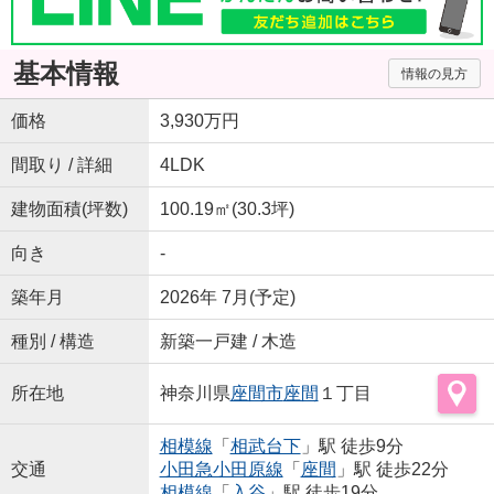
基本情報
情報の見方
価格
3,930万円
間取り / 詳細
4LDK
建物面積(坪数)
100.19㎡(30.3坪)
向き
-
築年月
2026年 7月(予定)
種別 / 構造
新築一戸建 / 木造
所在地
神奈川県
座間市
座間
１丁目
相模線
「
相武台下
」駅 徒歩9分
交通
小田急小田原線
「
座間
」駅 徒歩22分
相模線
「
入谷
」駅 徒歩19分