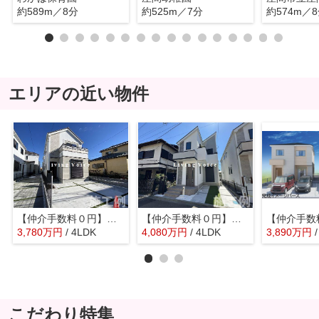
約589m／8分
約525m／7分
約574m／
エリアの近い物件
【仲介手数料０円】座間市四ツ谷 新築一戸建て
【仲介手数料０円】座間市ひばりが丘2丁目15期 新築一戸建て
3,780
万
円
/ 4LDK
4,080
万
円
/ 4LDK
3,890
万
円
こだわり特集