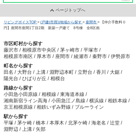
ページトップへ
リビングボイスTOP
>
(戸建(売買))地域から探す
>
座間市
>
【仲介手数料０
円】座間市座間1丁目2期 新築一戸建て 8号棟 全8区画
市区町村から探す
藤沢市
/
相模原市中央区
/
茅ヶ崎市
/
平塚市
/
相模原市南区
/
厚木市
/
座間市
/
綾瀬市
/
秦野市
/
伊勢原市
町名から探す
田名
/
大野台
/
上溝
/
淵野辺本町
/
立野台
/
香川
/
大鋸
/
陽光台
/
ひばりが丘
/
相模台
路線から探す
小田急小田原線
/
相模線
/
東海道本線
/
湘南新宿ライン高海
/
小田急江ノ島線
/
横浜線
/
相鉄本線
/
京王相模原線
/
相鉄いずみ野線
/
ブルーライン
駅から探す
平塚
/
茅ケ崎
/
橋本
/
本厚木
/
北茅ケ崎
/
海老名
/
辻堂
/
淵野辺
/
上溝
/
矢部