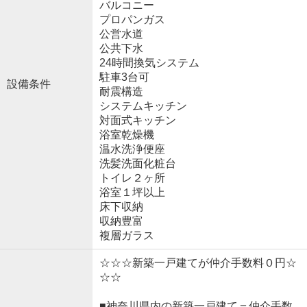
バルコニー
プロパンガス
公営水道
公共下水
24時間換気システム
駐車3台可
設備条件
耐震構造
システムキッチン
対面式キッチン
浴室乾燥機
温水洗浄便座
洗髪洗面化粧台
トイレ２ヶ所
浴室１坪以上
床下収納
収納豊富
複層ガラス
☆☆☆新築一戸建てが仲介手数料０円☆
☆☆
■神奈川県内の新築一戸建て＝仲介手数