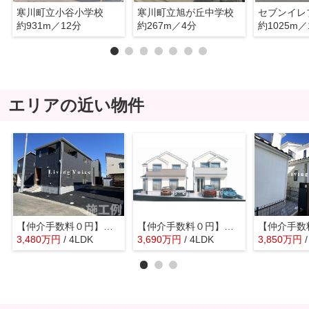
寒川町立小谷小学校
寒川町立旭が丘中学校
約931m／12分
約267m／4分
約1025m／
エリアの近い物件
【仲介手数料０円】寒川町倉見第58 新築一戸建て 3号棟 全4棟
【仲介手数料０円】寒川町倉見 新築一戸建て 全2棟
3,480
万
円
/ 4LDK
3,690
万
円
/ 4LDK
3,850
万
円