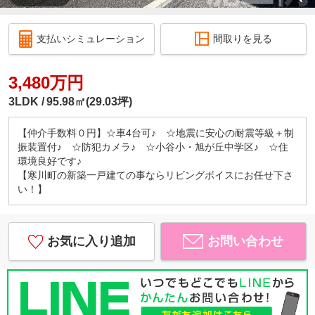
支払いシミュレーション
間取りを見る
3,480万円
3LDK
95.98㎡(29.03坪)
【仲介手数料０円】☆車4台可♪ ☆地震に安心の耐震等級＋制
振装置付♪ ☆防犯カメラ♪ ☆小谷小・旭が丘中学区♪ ☆住
環境良好です♪
【寒川町の新築一戸建ての事ならリビングボイスにお任せ下さ
い！】
お気に入り追加
お問い合わせ