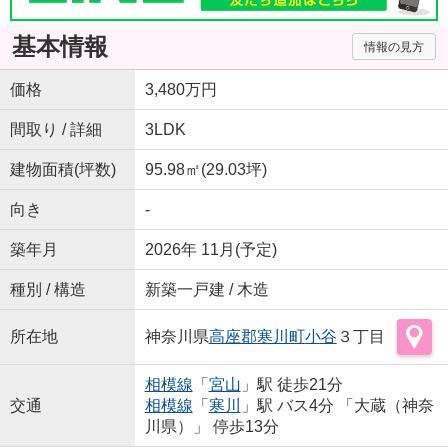
基本情報
情報の見方
価格
3,480万円
間取り / 詳細
3LDK
建物面積(坪数)
95.98㎡(29.03坪)
向き
-
築年月
2026年 11月(予定)
種別 / 構造
新築一戸建 / 木造
所在地
神奈川県
高座郡寒川町
小谷
３丁目
相模線
「
宮山
」駅 徒歩21分
交通
相模線
「
寒川
」駅 バス4分 「大蔵（神奈
川県）」 停歩13分