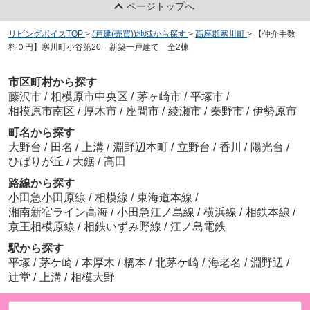
ページトップへ
リビングボイスTOP
>
(戸建(売買))地域から探す
>
高座郡寒川町
>
【仲介手数
料０円】寒川町小谷第20 新築一戸建て 全2棟
市区町村から探す
藤沢市
/
相模原市中央区
/
茅ヶ崎市
/
平塚市
/
相模原市南区
/
厚木市
/
座間市
/
綾瀬市
/
秦野市
/
伊勢原市
町名から探す
大野台
/
田名
/
上溝
/
淵野辺本町
/
立野台
/
香川
/
陽光台
/
ひばりが丘
/
大鋸
/
高田
路線から探す
小田急小田原線
/
相模線
/
東海道本線
/
湘南新宿ライン高海
/
小田急江ノ島線
/
横浜線
/
相鉄本線
/
京王相模原線
/
相鉄いずみ野線
/
江ノ島電鉄
駅から探す
平塚
/
茅ケ崎
/
本厚木
/
橋本
/
北茅ケ崎
/
海老名
/
淵野辺
/
辻堂
/
上溝
/
相模大野