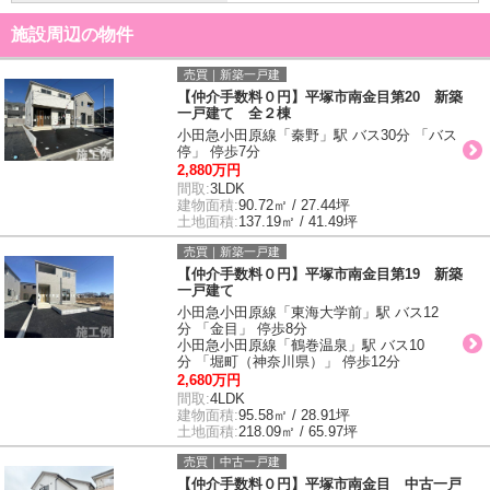
施設周辺の物件
売買｜新築一戸建
【仲介手数料０円】平塚市南金目第20 新築
一戸建て 全２棟
小田急小田原線「秦野」駅 バス30分 「バス
停」 停歩7分
2,880万円
間取:
3LDK
建物面積:
90.72㎡ / 27.44坪
土地面積:
137.19㎡ / 41.49坪
売買｜新築一戸建
【仲介手数料０円】平塚市南金目第19 新築
一戸建て
小田急小田原線「東海大学前」駅 バス12
分 「金目」 停歩8分
小田急小田原線「鶴巻温泉」駅 バス10
分 「堀町（神奈川県）」 停歩12分
2,680万円
間取:
4LDK
建物面積:
95.58㎡ / 28.91坪
土地面積:
218.09㎡ / 65.97坪
売買｜中古一戸建
【仲介手数料０円】平塚市南金目 中古一戸