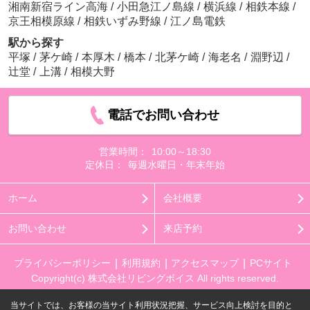
湘南新宿ライン高海
/
小田急江ノ島線
/
横浜線
/
相鉄本線
/
京王相模原線
/
相鉄いずみ野線
/
江ノ島電鉄
駅から探す
平塚
/
茅ケ崎
/
本厚木
/
橋本
/
北茅ケ崎
/
海老名
/
淵野辺
/
辻堂
/
上溝
/
相模大野
電話でお問い合わせ
営業時間：
10:00～18:30
定休日：
毎週水曜日・年末年始
ホーム
会社概要
お問い合わせ
来店予約
プライバシーポリシー
利用規約
アクセスマップ
PCサイト
Copyright(c) 株式会社リビングボイス All rights reserved.
当サイトでは、お客様の当サイト利用状況把握、サービス向上検討を目的と