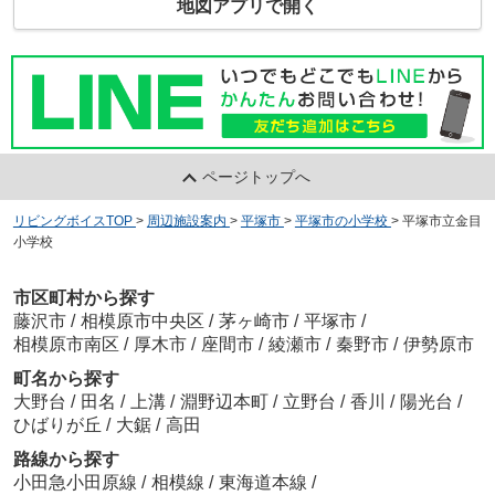
地図アプリで開く
ページトップへ
リビングボイスTOP
>
周辺施設案内
>
平塚市
>
平塚市の小学校
>
平塚市立金目
小学校
市区町村から探す
藤沢市
/
相模原市中央区
/
茅ヶ崎市
/
平塚市
/
相模原市南区
/
厚木市
/
座間市
/
綾瀬市
/
秦野市
/
伊勢原市
町名から探す
大野台
/
田名
/
上溝
/
淵野辺本町
/
立野台
/
香川
/
陽光台
/
ひばりが丘
/
大鋸
/
高田
路線から探す
小田急小田原線
/
相模線
/
東海道本線
/