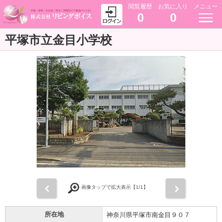
閲覧履歴
お気に入り
メニュー
0
0
平塚市立金目小学校
前
次
画像タップで拡大表示【
1
/1】
所在地
神奈川県平塚市南金目９０７