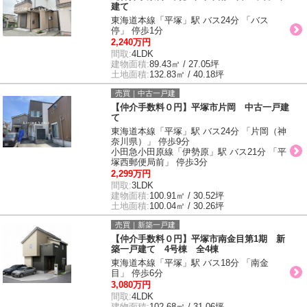
建て
東海道本線「平塚」駅 バス24分 「バス
停」 停歩1分
2,240万円
間取:
4LDK
建物面積:
89.43㎡ / 27.05坪
土地面積:
132.83㎡ / 40.18坪
売買｜中古一戸建
【仲介手数料０円】平塚市片岡 中古一戸建
て
東海道本線「平塚」駅 バス24分 「片岡（神
奈川県）」 停歩9分
小田急小田原線「伊勢原」駅 バス21分 「平
塚西郵便局前」 停歩3分
2,299万円
間取:
3LDK
建物面積:
100.91㎡ / 30.52坪
土地面積:
100.04㎡ / 30.26坪
売買｜新築一戸建
【仲介手数料０円】平塚市南金目第1期 新
築一戸建て 4号棟 全4棟
東海道本線「平塚」駅 バス18分 「南金
目」 停歩6分
3,080万円
間取:
4LDK
建物面積:
102.68㎡ / 31.06坪