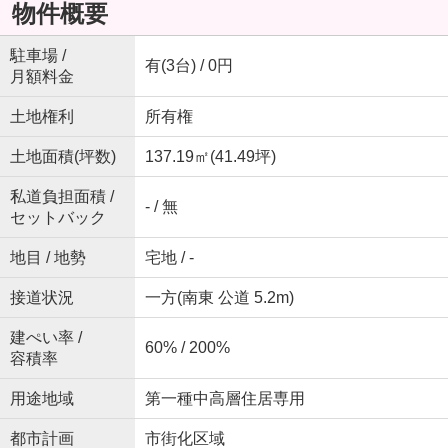
物件概要
駐車場 /
有(3台) / 0円
月額料金
土地権利
所有権
土地面積(坪数)
137.19㎡(41.49坪)
私道負担面積 /
- / 無
セットバック
地目 / 地勢
宅地 / -
接道状況
一方(南東 公道 5.2m)
建ぺい率 /
60% / 200%
容積率
用途地域
第一種中高層住居専用
都市計画
市街化区域