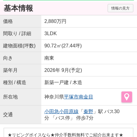
基本情報
情報の見方
価格
2,880万円
間取り / 詳細
3LDK
建物面積(坪数)
90.72㎡(27.44坪)
向き
南東
築年月
2026年 9月(予定)
種別 / 構造
新築一戸建 / 木造
所在地
神奈川県
平塚市
南金目
小田急小田原線
「
秦野
」駅 バス30
交通
分 「バス停」 停歩7分
★リビングボイスなら★仲介手数料無料でご紹介出来ます★