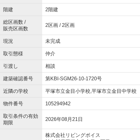
階建
2階建
総区画数 /
2区画 / 2区画
販売区画数
現況
未完成
取引態様
仲介
引渡し
相談
建築確認番号
第KBI-SGM26-10-1720号
近隣の学校
平塚市立金目小学校,平塚市立金目中学校
物件番号
105294942
取引条件の有効
2026年08月21日
期限
株式会社リビングボイス