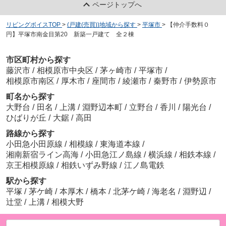
ページトップへ
リビングボイスTOP
>
(戸建(売買))地域から探す
>
平塚市
>
【仲介手数料０
円】平塚市南金目第20 新築一戸建て 全２棟
市区町村から探す
藤沢市
/
相模原市中央区
/
茅ヶ崎市
/
平塚市
/
相模原市南区
/
厚木市
/
座間市
/
綾瀬市
/
秦野市
/
伊勢原市
町名から探す
大野台
/
田名
/
上溝
/
淵野辺本町
/
立野台
/
香川
/
陽光台
/
ひばりが丘
/
大鋸
/
高田
路線から探す
小田急小田原線
/
相模線
/
東海道本線
/
湘南新宿ライン高海
/
小田急江ノ島線
/
横浜線
/
相鉄本線
/
京王相模原線
/
相鉄いずみ野線
/
江ノ島電鉄
駅から探す
平塚
/
茅ケ崎
/
本厚木
/
橋本
/
北茅ケ崎
/
海老名
/
淵野辺
/
辻堂
/
上溝
/
相模大野