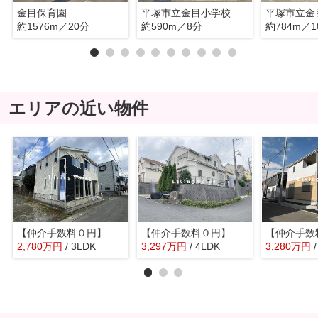
金目保育園
平塚市立金目小学校
平塚市立金
約1576m／20分
約590m／8分
約784m／1
エリアの近い物件
【仲介手数料０円】平塚市田村5丁目 中古一戸建て
【仲介手数料０円】平塚市めぐみが丘2丁目 中古一戸建て
2,780
万
円
/ 3LDK
3,297
万
円
/ 4LDK
3,280
万
円