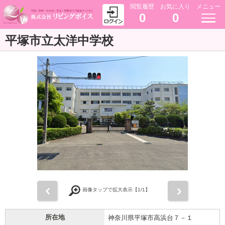
閲覧履歴
お気に入り
メニュー
0
0
平塚市立太洋中学校
前
次
画像タップで拡大表示【
1
/1】
所在地
神奈川県平塚市高浜台７－１