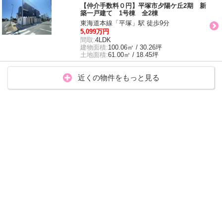
【仲介手数料０円】平塚市夕陽ケ丘2期 新
築一戸建て 1号棟 全2棟
東海道本線「平塚」駅 徒歩9分
5,099万円
間取:
4LDK
建物面積:
100.06㎡ / 30.26坪
土地面積:
61.00㎡ / 18.45坪
近くの物件をもっと見る