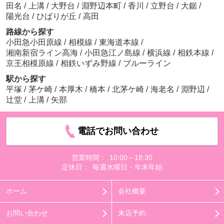
田名
/
上溝
/
大野台
/
淵野辺本町
/
香川
/
立野台
/
大鋸
/
陽光台
/
ひばりが丘
/
高田
路線から探す
小田急小田原線
/
相模線
/
東海道本線
/
湘南新宿ライン高海
/
小田急江ノ島線
/
横浜線
/
相鉄本線
/
京王相模原線
/
相鉄いずみ野線
/
ブルーライン
駅から探す
平塚
/
茅ケ崎
/
本厚木
/
橋本
/
北茅ケ崎
/
海老名
/
淵野辺
/
辻堂
/
上溝
/
矢部
電話でお問い合わせ
営業時間：
10:00～18:30
定休日：
毎週水曜日・年末年始
ホーム
会社概要
お問い合わせ
来店予約