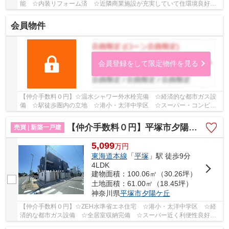
能 ☆内装リフォーム済 ☆近隣商業施設が充実していて住環境良好
☆敷地57.74坪のモダン住宅 ☆ソーラパネル付 ☆JR...
会員物件
会員登録をして限定物件を見る
【仲介手数料０円】☆温水シャワー外水栓完備 ☆経済的な都市ガス設
備 ☆駅徒歩圏内の立地 ☆港小・太洋中学区 ☆スーパー・コンビニ
も近く毎日の買物も便利 ☆収納豊富♪ 【平塚市の新...
【仲介手数料０円】平塚市夕陽ケ丘2期 新築一戸建て 1号棟 全2棟
売買 | 新築一戸建
5,099
万
円
東海道本線
「
平塚
」駅 徒歩9分
4LDK
建物面積：100.06㎡（30.26坪）
土地面積：61.00㎡（18.45坪）
神奈川県
平塚市
夕陽ケ丘
【仲介手数料０円】☆ZEH水準省エネ住宅 ☆港小・太洋中学区 ☆経
済的な都市ガス設備 ☆全居室収納完備 ☆スーパー近く利便性良好
☆地盤保証10年 ☆リビング広々18帖以上♪ 【平塚市の...