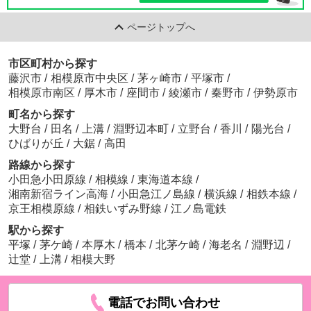
ページトップへ
市区町村から探す
藤沢市
/
相模原市中央区
/
茅ヶ崎市
/
平塚市
/
相模原市南区
/
厚木市
/
座間市
/
綾瀬市
/
秦野市
/
伊勢原市
町名から探す
大野台
/
田名
/
上溝
/
淵野辺本町
/
立野台
/
香川
/
陽光台
/
ひばりが丘
/
大鋸
/
高田
路線から探す
小田急小田原線
/
相模線
/
東海道本線
/
湘南新宿ライン高海
/
小田急江ノ島線
/
横浜線
/
相鉄本線
/
京王相模原線
/
相鉄いずみ野線
/
江ノ島電鉄
駅から探す
平塚
/
茅ケ崎
/
本厚木
/
橋本
/
北茅ケ崎
/
海老名
/
淵野辺
/
辻堂
/
上溝
/
相模大野
電話でお問い合わせ