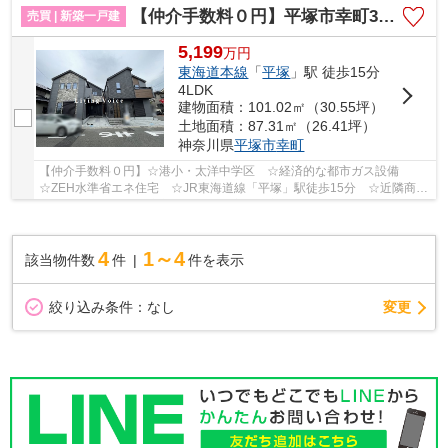
【仲介手数料０円】平塚市幸町3期 新築一戸建て 全2棟
売買 | 新築一戸建
5,199
万
円
東海道本線
「
平塚
」駅 徒歩15分
4LDK
建物面積：101.02㎡（30.55坪）
土地面積：87.31㎡（26.41坪）
神奈川県
平塚市
幸町
【仲介手数料０円】☆港小・太洋中学区 ☆経済的な都市ガス設備
☆ZEH水準省エネ住宅 ☆JR東海道線「平塚」駅徒歩15分 ☆近隣商業
施設が多数あり住環境良好 ☆全居室収納完備 ☆リビン...
4
1～4
該当物件数
件
件を表示
変更
絞り込み条件：
なし