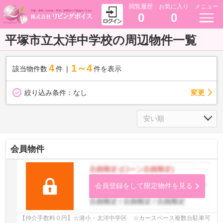
閲覧履歴
お気に入り
メニュー
0
0
平塚市立太洋中学校の周辺物件一覧
4
1～4
該当物件数
件
件を表示
変更
絞り込み条件：
なし
会員物件
会員登録をして限定物件を見る
【仲介手数料０円】☆港小・太洋中学区 ☆カースペース複数台駐車可