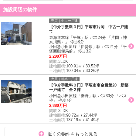
施設周辺の物件
売買｜中古一戸建
【仲介手数料０円】平塚市片岡 中古一戸建
て
東海道本線「平塚」駅 バス24分 「片岡（神
奈川県）」 停歩9分
小田急小田原線「伊勢原」駅 バス21分 「平
塚西郵便局前」 停歩3分
2,299万円
間取:
3LDK
建物面積:
100.91㎡ / 30.52坪
土地面積:
100.04㎡ / 30.26坪
売買｜新築一戸建
【仲介手数料０円】平塚市南金目第20 新築
一戸建て 全２棟
小田急小田原線「秦野」駅 バス30分 「バス
停」 停歩7分
2,880万円
間取:
3LDK
建物面積:
90.72㎡ / 27.44坪
土地面積:
137.19㎡ / 41.49坪
近くの物件をもっと見る