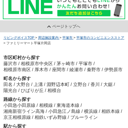
ページトップへ
リビングボイスTOP
>
周辺施設案内
>
平塚市
>
平塚市のコンビニエンスストア
>
ファミリーマート平塚片岡店
市区町村から探す
藤沢市
/
相模原市中央区
/
茅ヶ崎市
/
平塚市
/
相模原市南区
/
厚木市
/
座間市
/
綾瀬市
/
秦野市
/
伊勢原市
町名から探す
田名
/
大野台
/
上溝
/
淵野辺本町
/
立野台
/
香川
/
大鋸
/
陽光台
/
ひばりが丘
/
相模台
路線から探す
小田急小田原線
/
相模線
/
東海道本線
/
湘南新宿ライン高海
/
小田急江ノ島線
/
横浜線
/
相鉄本線
/
京王相模原線
/
相鉄いずみ野線
/
ブルーライン
駅から探す