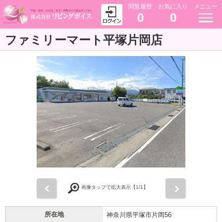
閲覧履歴
お気に入り
メニュー
0
0
ファミリーマート平塚片岡店
前
次
画像タップで拡大表示【
1
/1】
所在地
神奈川県平塚市片岡56