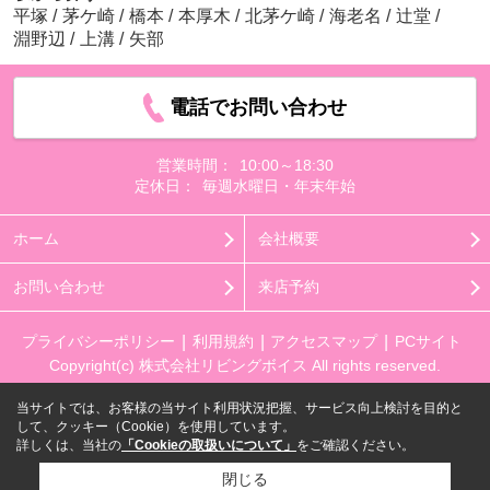
平塚
/
茅ケ崎
/
橋本
/
本厚木
/
北茅ケ崎
/
海老名
/
辻堂
/
淵野辺
/
上溝
/
矢部
電話でお問い合わせ
営業時間：
10:00～18:30
定休日：
毎週水曜日・年末年始
ホーム
会社概要
お問い合わせ
来店予約
プライバシーポリシー
利用規約
アクセスマップ
PCサイト
Copyright(c) 株式会社リビングボイス All rights reserved.
当サイトでは、お客様の当サイト利用状況把握、サービス向上検討を目的と
して、クッキー（Cookie）を使用しています。
詳しくは、当社の
「Cookieの取扱いについて」
をご確認ください。
閉じる