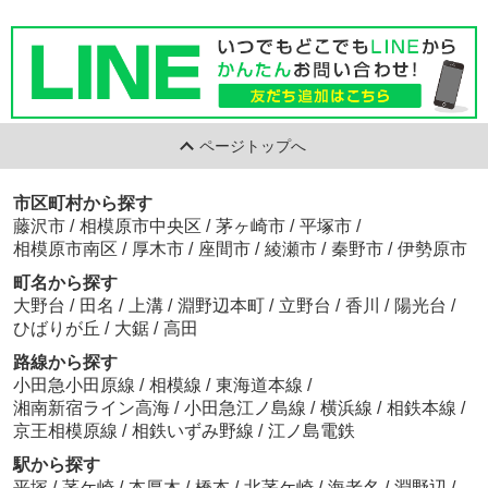
ページトップへ
市区町村から探す
藤沢市
/
相模原市中央区
/
茅ヶ崎市
/
平塚市
/
相模原市南区
/
厚木市
/
座間市
/
綾瀬市
/
秦野市
/
伊勢原市
町名から探す
大野台
/
田名
/
上溝
/
淵野辺本町
/
立野台
/
香川
/
陽光台
/
ひばりが丘
/
大鋸
/
高田
路線から探す
小田急小田原線
/
相模線
/
東海道本線
/
湘南新宿ライン高海
/
小田急江ノ島線
/
横浜線
/
相鉄本線
/
京王相模原線
/
相鉄いずみ野線
/
江ノ島電鉄
駅から探す
平塚
/
茅ケ崎
/
本厚木
/
橋本
/
北茅ケ崎
/
海老名
/
淵野辺
/