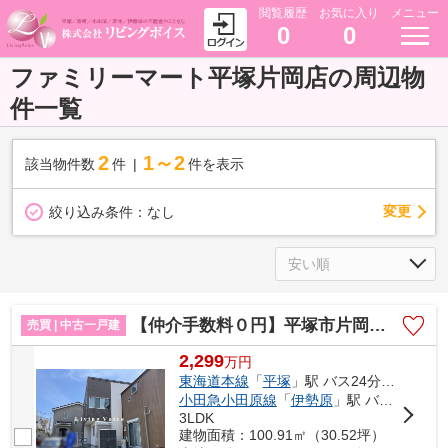
閲覧履歴
お気に入り
メニュー
0
0
ファミリーマート平塚片岡店の周辺物
件一覧
2
1～2
該当物件数
件
件を表示
変更
絞り込み条件：
なし
【仲介手数料０円】平塚市片岡 中古一戸建て
売買 | 中古一戸建
2,299
万
円
東海道本線
「
平塚
」駅 バス24分 「片岡（神奈川県）」 停歩9分
小田急小田原線
「
伊勢原
」駅 バス21分 「平塚西郵便局前」 停歩3分
3LDK
建物面積：100.91㎡（30.52坪）