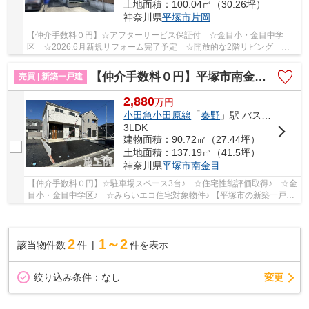
土地面積：100.04㎡（30.26坪）
神奈川県
平塚市
片岡
【仲介手数料０円】☆アフターサービス保証付 ☆金目小・金目中学
区 ☆2026.6月新規リフォーム完了予定 ☆開放的な2階リビング ☆
リビングイン階段 ☆コンビニ徒歩圏内♪ 【平塚市の中古...
【仲介手数料０円】平塚市南金目第20 新築一戸建て 全２棟
売買 | 新築一戸建
2,880
万
円
小田急小田原線
「
秦野
」駅 バス30分 「バス停」 停歩7分
3LDK
建物面積：90.72㎡（27.44坪）
土地面積：137.19㎡（41.5坪）
神奈川県
平塚市
南金目
【仲介手数料０円】☆駐車場スペース3台♪ ☆住宅性能評価取得♪ ☆金
目小・金目中学区♪ ☆みらいエコ住宅対象物件♪ 【平塚市の新築一戸建
てのことならリビングボイスにお任せ下さい！】
2
1～2
該当物件数
件
件を表示
変更
絞り込み条件：
なし