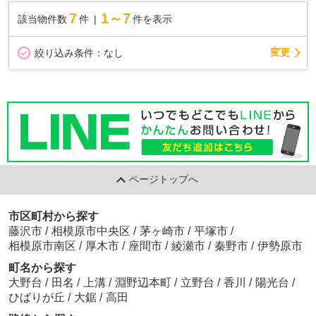
7
1～7
該当物件数
件
件を表示
変更
絞り込み条件：
なし
ページトップへ
市区町村から探す
藤沢市
/
相模原市中央区
/
茅ヶ崎市
/
平塚市
/
相模原市南区
/
厚木市
/
座間市
/
綾瀬市
/
秦野市
/
伊勢原市
町名から探す
大野台
/
田名
/
上溝
/
淵野辺本町
/
立野台
/
香川
/
陽光台
/
ひばりが丘
/
大鋸
/
高田