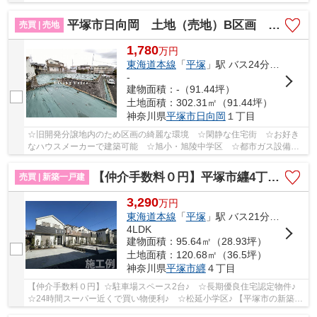
ア徒歩圏内にあり生活便利♪ ☆カースペース数台確...
平塚市日向岡 土地（売地）B区画 全2区画
売買 | 売地
1,780
万
円
東海道本線
「
平塚
」駅 バス24分 「湘南日向岡」 停歩3分
-
建物面積：-（91.44坪）
土地面積：302.31㎡（91.44坪）
神奈川県
平塚市
日向岡
１丁目
☆旧開発分譲地内のため区画の綺麗な環境 ☆閑静な住宅街 ☆お好き
なハウスメーカーで建築可能 ☆旭小・旭陵中学区 ☆都市ガス設備で
経済的♪ 【平塚市の土地（売地）のことならリビング...
【仲介手数料０円】平塚市纒4丁目 新築一戸建て 全6棟
売買 | 新築一戸建
3,290
万
円
東海道本線
「
平塚
」駅 バス21分 「バス停」 停歩2分
4LDK
建物面積：95.64㎡（28.93坪）
土地面積：120.68㎡（36.5坪）
神奈川県
平塚市
纒
４丁目
【仲介手数料０円】☆駐車場スペース2台♪ ☆長期優良住宅認定物件♪
☆24時間スーパー近くで買い物便利♪ ☆松延小学区♪ 【平塚市の新築一
戸建てのことならリビングボイスにお任せ下さい！】