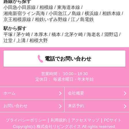
路線から探す
小田急小田原線
/
相模線
/
東海道本線
/
湘南新宿ライン高海
/
小田急江ノ島線
/
横浜線
/
相鉄本線
/
京王相模原線
/
相鉄いずみ野線
/
江ノ島電鉄
駅から探す
平塚
/
茅ケ崎
/
本厚木
/
橋本
/
北茅ケ崎
/
海老名
/
淵野辺
/
辻堂
/
上溝
/
相模大野
電話でお問い合わせ
営業時間：
10:00～18:30
定休日：
毎週水曜日・年末年始
ホーム
会社概要
お問い合わせ
来店予約
プライバシーポリシー
利用規約
アクセスマップ
PCサイト
Copyright(c) 株式会社リビングボイス All rights reserved.