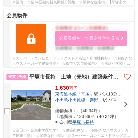
ス設備 ☆全14区画の新規開発分譲地 ☆閑静な住宅街♪ 【平塚市の土
地（売地）のことならリビングボイスにお任せ下さい...
会員物件
会員登録をして限定物件を見る
☆スーパー・コンビニ・ドラックストアも近く利便性良好♪ ☆お好きな
ハウスメーカーで建築可能♪ ☆都市ガスで経済的♪ ☆松延小学校・金
旭中学校学区♪ ☆陽当り・通風良好♪ 【平塚市の土...
平塚市長持 土地（売地）建築条件なし 全12区画
売買 | 売地
1,630
万
円
東海道本線
「
平塚
」駅 バス13分 「長持」 停歩4分
小田急小田原線
「
秦野
」駅 バス28分 「長持」 停歩4分
-
建物面積：-（40.34坪）
土地面積：133.36㎡（40.34坪）
神奈川県
平塚市
長持
☆金田小・金旭中学区です♪ ☆建築条件なし・お好きなハウスメーカー
で建築可能♪ ☆閑静な住宅街♪ ☆スーパー・コンビニ・ドラッグスト