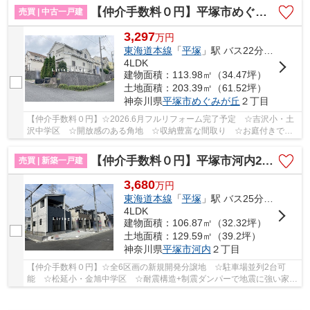
【仲介手数料０円】平塚市めぐみが丘2丁目 中古一戸建て
売買 | 中古一戸建
3,297
万
円
東海道本線
「
平塚
」駅 バス22分 「めぐみが丘南」 停歩1分
4LDK
建物面積：113.98㎡（34.47坪）
土地面積：203.39㎡（61.52坪）
神奈川県
平塚市
めぐみが丘
２丁目
【仲介手数料０円】☆2026.6月フルリフォーム完了予定 ☆吉沢小・土
沢中学区 ☆開放感のある角地 ☆収納豊富な間取り ☆お庭付きでガ
ーデニングや家庭菜園など可能 ☆リビング足元から...
【仲介手数料０円】平塚市河内2期 新築一戸建て 全6棟
売買 | 新築一戸建
3,680
万
円
東海道本線
「
平塚
」駅 バス25分 「河内富士見」 停歩3分
4LDK
建物面積：106.87㎡（32.32坪）
土地面積：129.59㎡（39.2坪）
神奈川県
平塚市
河内
２丁目
【仲介手数料０円】☆全6区画の新規開発分譲地 ☆駐車場並列2台可
能 ☆松延小・金旭中学区 ☆耐震構造+制震ダンパーで地震に強い家
☆スーパー近く毎日の買物も便利 ☆経済的な都市ガス...