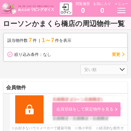
閲覧履歴
お気に入り
メニュー
0
0
ローソンかまくら橋店の周辺物件一覧
7
1～7
該当物件数
件
件を表示
変更
絞り込み条件：
なし
会員物件
会員登録をして限定物件を見る
☆お好きなハウスメーカーで建築可能 ☆旭小学区 ☆経済的な都市ガ