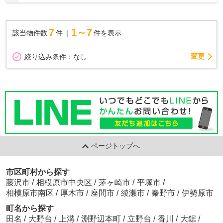
ことならリビングボイスにお任せ下さい！】
7
1～7
該当物件数
件
件を表示
変更
絞り込み条件：
なし
ページトップへ
市区町村から探す
藤沢市
/
相模原市中央区
/
茅ヶ崎市
/
平塚市
/
相模原市南区
/
厚木市
/
座間市
/
綾瀬市
/
秦野市
/
伊勢原市
町名から探す
田名
/
大野台
/
上溝
/
淵野辺本町
/
立野台
/
香川
/
大鋸
/