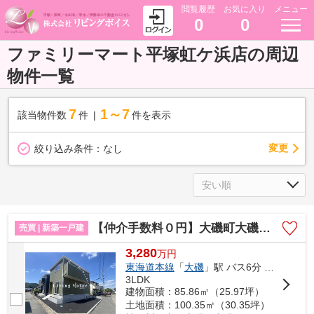
閲覧履歴
お気に入り
メニュー
0
0
ファミリーマート平塚虹ケ浜店の周辺
物件一覧
7
1～7
該当物件数
件
件を表示
変更
絞り込み条件：
なし
【仲介手数料０円】大磯町大磯第5 新築一戸建て 2号棟 全2棟
売買 | 新築一戸建
3,280
万
円
東海道本線
「
大磯
」駅 バス6分 「長者町芦添」 停歩3分
3LDK
建物面積：85.86㎡（25.97坪）
土地面積：100.35㎡（30.35坪）