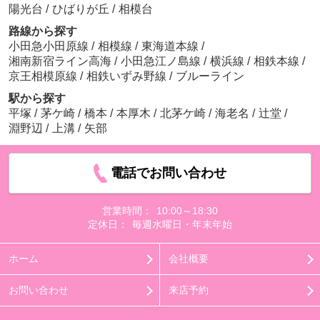
陽光台
/
ひばりが丘
/
相模台
路線から探す
小田急小田原線
/
相模線
/
東海道本線
/
湘南新宿ライン高海
/
小田急江ノ島線
/
横浜線
/
相鉄本線
/
京王相模原線
/
相鉄いずみ野線
/
ブルーライン
駅から探す
平塚
/
茅ケ崎
/
橋本
/
本厚木
/
北茅ケ崎
/
海老名
/
辻堂
/
淵野辺
/
上溝
/
矢部
電話でお問い合わせ
営業時間：
10:00～18:30
定休日：
毎週水曜日・年末年始
ホーム
会社概要
お問い合わせ
来店予約