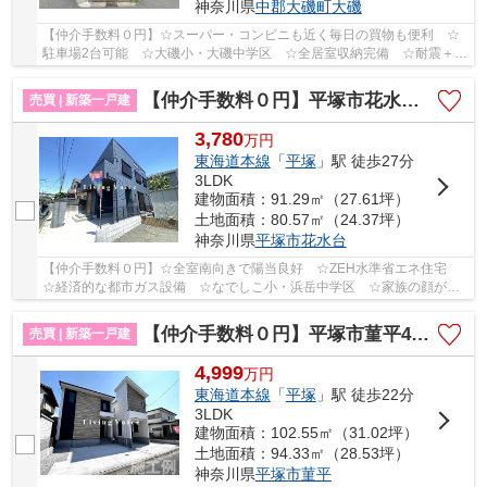
神奈川県
中郡大磯町
大磯
【仲介手数料０円】☆スーパー・コンビニも近く毎日の買物も便利 ☆
駐車場2台可能 ☆大磯小・大磯中学区 ☆全居室収納完備 ☆耐震＋制
震装置設置で地震に強い家 ☆ZEH水準省エネ住宅♪ ...
【仲介手数料０円】平塚市花水台 新築一戸建て
売買 | 新築一戸建
3,780
万
円
東海道本線
「
平塚
」駅 徒歩27分
3LDK
建物面積：91.29㎡（27.61坪）
土地面積：80.57㎡（24.37坪）
神奈川県
平塚市
花水台
【仲介手数料０円】☆全室南向きで陽当良好 ☆ZEH水準省エネ住宅
☆経済的な都市ガス設備 ☆なでしこ小・浜岳中学区 ☆家族の顔が見
えるリビング階段採用 ☆あると便利な外シャワー完備...
【仲介手数料０円】平塚市菫平4期 新築一戸建て
売買 | 新築一戸建
4,999
万
円
東海道本線
「
平塚
」駅 徒歩22分
3LDK
建物面積：102.55㎡（31.02坪）
土地面積：94.33㎡（28.53坪）
神奈川県
平塚市
菫平