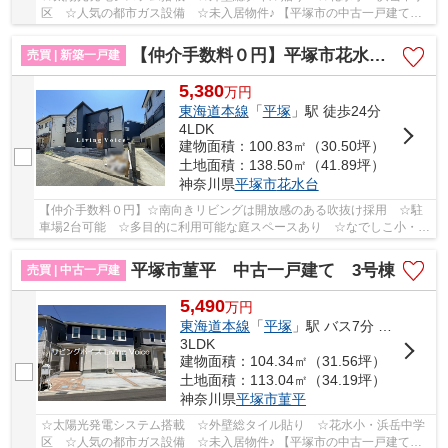
区 ☆人気の都市ガス設備 ☆未入居物件♪ 【平塚市の中古一戸建ての
ことならリビングボイスにお任せ下さい！】
【仲介手数料０円】平塚市花水台 新築一戸建て
売買 | 新築一戸建
5,380
万
円
東海道本線
「
平塚
」駅 徒歩24分
4LDK
建物面積：100.83㎡（30.50坪）
土地面積：138.50㎡（41.89坪）
神奈川県
平塚市
花水台
【仲介手数料０円】☆南向きリビングは開放感のある吹抜け採用 ☆駐
車場2台可能 ☆多目的に利用可能な庭スペースあり ☆なでしこ小・浜
岳中学区 ☆スーパー近く利便性良好 ☆天候に左右...
平塚市菫平 中古一戸建て 3号棟
売買 | 中古一戸建
5,490
万
円
東海道本線
「
平塚
」駅 バス7分 「バス停」 停歩2分
3LDK
建物面積：104.34㎡（31.56坪）
土地面積：113.04㎡（34.19坪）
神奈川県
平塚市
菫平
☆太陽光発電システム搭載 ☆外壁総タイル貼り ☆花水小・浜岳中学
区 ☆人気の都市ガス設備 ☆未入居物件♪ 【平塚市の中古一戸建ての