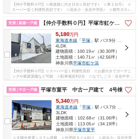
【仲介手数料０円】☆南道路に付き日当り良好です♪ ☆車２台可♪ ☆
スーパー近く利便性良好です♪ ☆花水小・浜岳中学区♪ ☆都市ガス♪
【平塚市の新築一戸建ての事ならリビングボイスにお...
【仲介手数料０円】平塚市虹ケ浜 新築一戸建て 全2棟
売買 | 新築一戸建
5,180
万
円
東海道本線
「
平塚
」駅 バス9分 「浜岳」 停歩5分
4LDK
建物面積：100.19㎡（30.30坪）
土地面積：140.71㎡（42.56坪）
神奈川県
平塚市
虹ケ浜
【仲介手数料０円】☆スーパー近く利便性良好 ☆お庭付きでガーデニ
ングや家庭菜園など可能 ☆駐車場並列2台 ☆なでしこ小・浜岳中学
区 ☆玄関土間収納完備 ☆耐震構造+制震ダンパーで...
平塚市菫平 中古一戸建て 4号棟
売買 | 中古一戸建
5,340
万
円
東海道本線
「
平塚
」駅 バス7分 「バス停」 停歩2分
3LDK
建物面積：102.68㎡（31.06坪）
土地面積：113.05㎡（34.19坪）
神奈川県
平塚市
菫平
☆太陽光発電システム搭載 ☆外壁総タイル貼り ☆花水小・浜岳中学