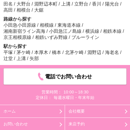
田名
/
大野台
/
淵野辺本町
/
上溝
/
立野台
/
香川
/
陽光台
/
高田
/
相模台
/
大鋸
路線から探す
小田急小田原線
/
相模線
/
東海道本線
/
湘南新宿ライン高海
/
小田急江ノ島線
/
横浜線
/
相鉄本線
/
京王相模原線
/
相鉄いずみ野線
/
ブルーライン
駅から探す
平塚
/
茅ケ崎
/
本厚木
/
橋本
/
北茅ケ崎
/
淵野辺
/
海老名
/
辻堂
/
上溝
/
矢部
電話でお問い合わせ
営業時間：
10:00～18:30
定休日：
毎週水曜日・年末年始
ホーム
会社概要
お問い合わせ
来店予約