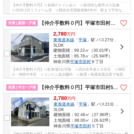
【仲介手数料０円】☆各階のトイレあり ☆経済的な都市ガス設備
☆2026.2月リフォーム済 ☆既存住宅瑕疵保険5年付 駅まで平坦な道
のり ☆一之宮小・寒川中学区 ☆全居室収納完備♪ 【寒...
【仲介手数料０円】平塚市田村第48 新築一戸建て 1号棟 全2棟
売買 | 新築一戸建
2,780
万
円
東海道本線
「
平塚
」駅 バス27分 「相模神田」 停歩4分
3LDK
建物面積：99.22㎡（30.01坪）
土地面積：85.78㎡（25.94坪）
神奈川県
平塚市
田村
８丁目
【仲介手数料０円】☆駐車場2台可能 ☆ZEH水準省エネ住宅 ☆神田
小・神田中学区 ☆コンビニ徒歩圏内 ☆耐震＋制震装置設置で地震に
強い家 ☆住宅性能評価取得物件 ☆南面道路で陽当り良...
【仲介手数料０円】平塚市田村5丁目 中古一戸建て
売買 | 中古一戸建
2,780
万
円
東海道本線
「
平塚
」駅 バス21分 「バス停」 停歩3分
3LDK
建物面積：92.46㎡（27.96坪）
土地面積：88.00㎡（26.62坪）
神奈川県
平塚市
田村
５丁目
【仲介手数料０円】☆新規リフォーム済み♪ ☆三方角地で日当たり・解