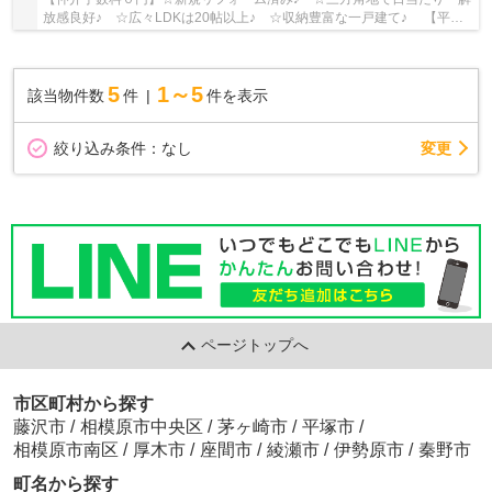
放感良好♪ ☆広々LDKは20帖以上♪ ☆収納豊富な一戸建て♪ 【平塚
市の中古戸建てのことならリビングボイスにお任せ...
5
1～5
該当物件数
件
件を表示
変更
絞り込み条件：
なし
ページトップへ
市区町村から探す
藤沢市
/
相模原市中央区
/
茅ヶ崎市
/
平塚市
/
相模原市南区
/
厚木市
/
座間市
/
綾瀬市
/
伊勢原市
/
秦野市
町名から探す