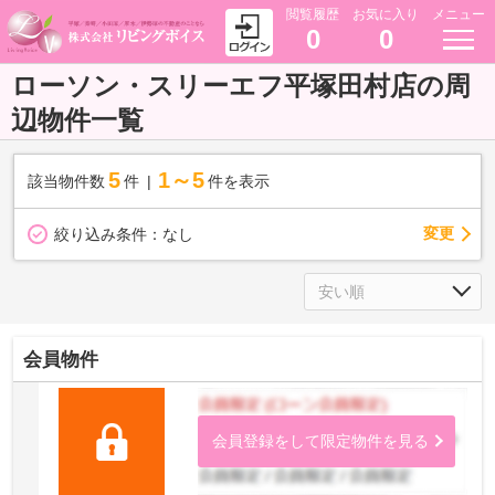
閲覧履歴
お気に入り
メニュー
0
0
ローソン・スリーエフ平塚田村店の周
辺物件一覧
5
1～5
該当物件数
件
件を表示
変更
絞り込み条件：
なし
会員物件
会員登録をして限定物件を見る