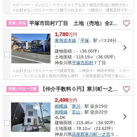
☆スーパー・コンビニ・ドラックストアも近く毎日の生活に便利です♪
☆お好きなハウスメーカーで建てられます♪ ☆陽当り・通風良好です
♪ 【平塚市の土地（売地）のことならリビングボ...
平塚市田村7丁目 土地（売地）全2区画
売買 | 売地
1,780
万
円
東海道本線
「
平塚
」駅 バス24分 「駒返橋」 停歩1分
-
建物面積：-（36.05坪）
土地面積：119.19㎡（36.05坪）
神奈川県
平塚市
田村
７丁目
☆お好きなハウスメーカーで建築可能 ☆神田小・神田中学区 ☆スー
パー・コンビニも近く毎日の買物も便利 ☆前面道路は平坦で暮らしや
すい住環境♪ 【平塚市の土地（売地）のことならリ...
【仲介手数料０円】寒川町一之宮5丁目 中古一戸建て
売買 | 中古一戸建
2,499
万
円
相模線
「
寒川
」駅 徒歩19分
相模線
「
宮山
」駅 徒歩22分
4LDK
建物面積：115.46㎡（34.92坪）
土地面積：78.10㎡（23.62坪）
神奈川県
高座郡寒川町
一之宮
５丁目