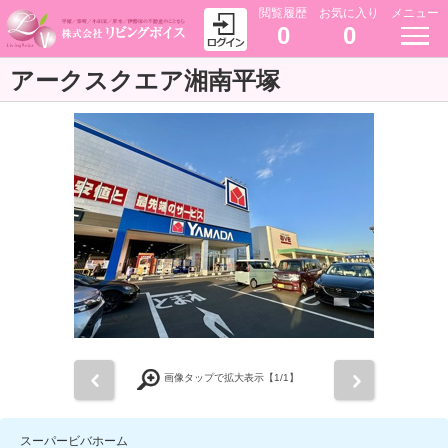
閲覧履歴
お気に入り
メニュー
0
0
アークスクエア湘南平塚
前
次
画像タップで拡大表示【
1
/1】
スーパービバホーム