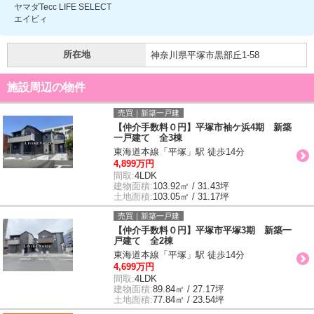
ヤマダTecc LIFE SELECT
エイビィ
所在地
神奈川県平塚市黒部丘1-58
施設周辺の物件
売買｜新築一戸建
【仲介手数料０円】平塚市袖ケ浜4期 新築
一戸建て 全3棟
東海道本線「平塚」駅 徒歩14分
4,899万円
間取:
4LDK
建物面積:
103.92㎡ / 31.43坪
土地面積:
103.05㎡ / 31.17坪
売買｜新築一戸建
【仲介手数料０円】平塚市平塚3期 新築一
戸建て 全2棟
東海道本線「平塚」駅 徒歩14分
4,699万円
間取:
4LDK
建物面積:
89.84㎡ / 27.17坪
土地面積:
77.84㎡ / 23.54坪