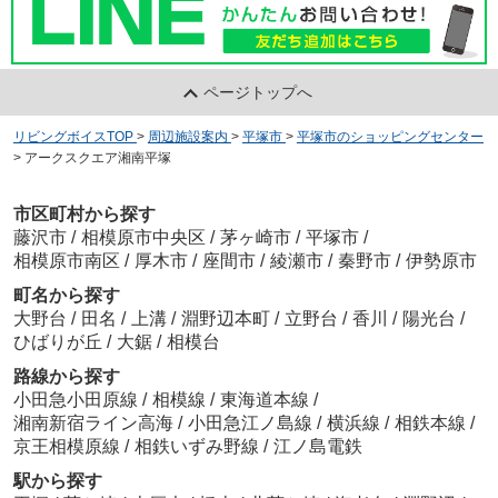
ページトップへ
リビングボイスTOP
>
周辺施設案内
>
平塚市
>
平塚市のショッピングセンター
>
アークスクエア湘南平塚
市区町村から探す
藤沢市
/
相模原市中央区
/
茅ヶ崎市
/
平塚市
/
相模原市南区
/
厚木市
/
座間市
/
綾瀬市
/
秦野市
/
伊勢原市
町名から探す
大野台
/
田名
/
上溝
/
淵野辺本町
/
立野台
/
香川
/
陽光台
/
ひばりが丘
/
大鋸
/
相模台
路線から探す
小田急小田原線
/
相模線
/
東海道本線
/
湘南新宿ライン高海
/
小田急江ノ島線
/
横浜線
/
相鉄本線
/
京王相模原線
/
相鉄いずみ野線
/
江ノ島電鉄
駅から探す