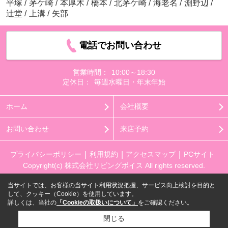
平塚
/
茅ケ崎
/
本厚木
/
橋本
/
北茅ケ崎
/
海老名
/
淵野辺
/
辻堂
/
上溝
/
矢部
電話でお問い合わせ
営業時間：
10:00～18:30
定休日：
毎週水曜日・年末年始
ホーム
会社概要
お問い合わせ
来店予約
プライバシーポリシー
利用規約
アクセスマップ
PCサイト
Copyright(c) 株式会社リビングボイス All rights reserved.
当サイトでは、お客様の当サイト利用状況把握、サービス向上検討を目的と
して、クッキー（Cookie）を使用しています。
詳しくは、当社の
「Cookieの取扱いについて」
をご確認ください。
閉じる