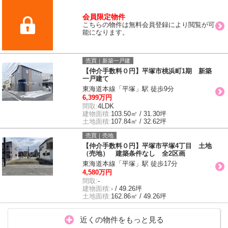
会員限定物件
こちらの物件は無料会員登録により閲覧が可
能になります。
売買｜新築一戸建
【仲介手数料０円】平塚市桃浜町1期 新築
一戸建て
東海道本線「平塚」駅 徒歩9分
6,399万円
間取:
4LDK
建物面積:
103.50㎡ / 31.30坪
土地面積:
107.84㎡ / 32.62坪
売買｜売地
【仲介手数料０円】平塚市平塚4丁目 土地
（売地） 建築条件なし 全2区画
東海道本線「平塚」駅 徒歩17分
4,580万円
間取:
-
建物面積:
- / 49.26坪
土地面積:
162.86㎡ / 49.26坪
近くの物件をもっと見る