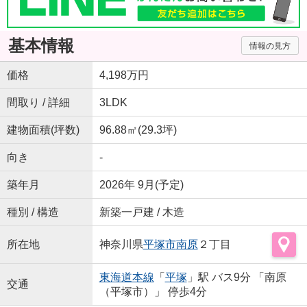
基本情報
情報の見方
価格
4,198万円
間取り / 詳細
3LDK
建物面積(坪数)
96.88㎡(29.3坪)
向き
-
築年月
2026年 9月(予定)
種別 / 構造
新築一戸建 / 木造
所在地
神奈川県
平塚市
南原
２丁目
東海道本線
「
平塚
」駅 バス9分 「南原
交通
（平塚市）」 停歩4分