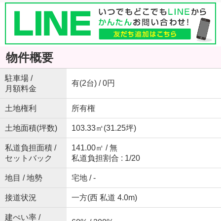
物件概要
駐車場 /
有(2台) / 0円
月額料金
土地権利
所有権
土地面積(坪数)
103.33㎡(31.25坪)
私道負担面積 /
141.00㎡ / 無
セットバック
私道負担割合 : 1/20
地目 / 地勢
宅地 / -
接道状況
一方(西 私道 4.0m)
建ぺい率 /