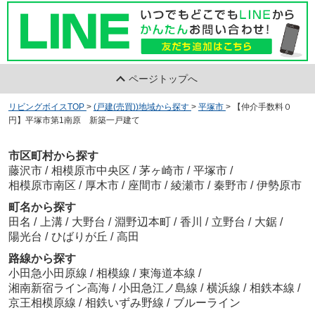
ページトップへ
リビングボイスTOP
>
(戸建(売買))地域から探す
>
平塚市
>
【仲介手数料０
円】平塚市第1南原 新築一戸建て
市区町村から探す
藤沢市
/
相模原市中央区
/
茅ヶ崎市
/
平塚市
/
相模原市南区
/
厚木市
/
座間市
/
綾瀬市
/
秦野市
/
伊勢原市
町名から探す
田名
/
上溝
/
大野台
/
淵野辺本町
/
香川
/
立野台
/
大鋸
/
陽光台
/
ひばりが丘
/
高田
路線から探す
小田急小田原線
/
相模線
/
東海道本線
/
湘南新宿ライン高海
/
小田急江ノ島線
/
横浜線
/
相鉄本線
/
京王相模原線
/
相鉄いずみ野線
/
ブルーライン