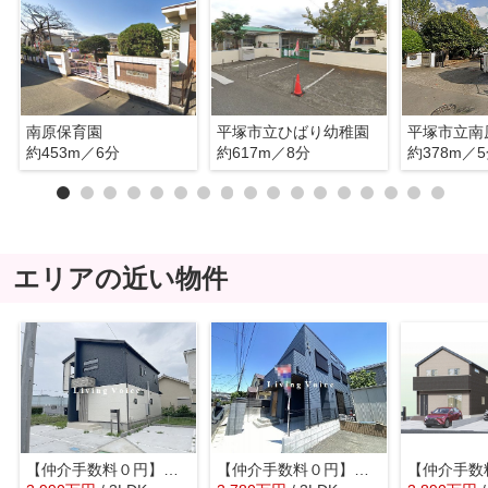
南原保育園
平塚市立ひばり幼稚園
平塚市立南
約453m／6分
約617m／8分
約378m／
エリアの近い物件
【仲介手数料０円】平塚市南原2丁目 新築一戸建て 全6棟
【仲介手数料０円】平塚市花水台 新築一戸建て