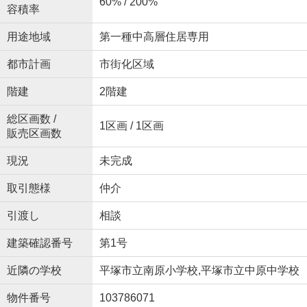
60% / 200%
容積率
用途地域
第一種中高層住居専用
都市計画
市街化区域
階建
2階建
総区画数 /
1区画 / 1区画
販売区画数
現況
未完成
取引態様
仲介
引渡し
相談
建築確認番号
第1号
近隣の学校
平塚市立南原小学校,平塚市立中原中学校
物件番号
103786071