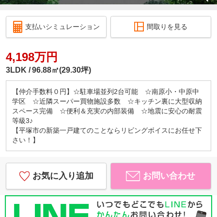
支払いシミュレーション
間取りを見る
4,198万円
3LDK
96.88㎡(29.30坪)
【仲介手数料０円】☆駐車場並列2台可能 ☆南原小・中原中
学区 ☆近隣スーパー買物施設多数 ☆キッチン裏に大型収納
スペース完備 ☆便利＆充実の内部装備 ☆地震に安心の耐震
等級3♪
【平塚市の新築一戸建てのことならリビングボイスにお任せ下
さい！】
お気に入り追加
お問い合わせ