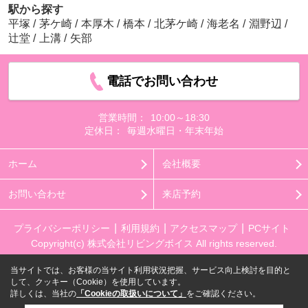
駅から探す
平塚
/
茅ケ崎
/
本厚木
/
橋本
/
北茅ケ崎
/
海老名
/
淵野辺
/
辻堂
/
上溝
/
矢部
電話でお問い合わせ
営業時間：
10:00～18:30
定休日：
毎週水曜日・年末年始
ホーム
会社概要
お問い合わせ
来店予約
プライバシーポリシー
利用規約
アクセスマップ
PCサイト
Copyright(c) 株式会社リビングボイス All rights reserved.
当サイトでは、お客様の当サイト利用状況把握、サービス向上検討を目的と
して、クッキー（Cookie）を使用しています。
詳しくは、当社の
「Cookieの取扱いについて」
をご確認ください。