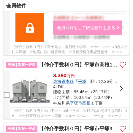
会員物件
会員登録をして限定物件を見る
【仲介手数料０円】☆富士見小・春日野中学区 ☆カースペース3台以上
駐車可能 ☆地震に強い耐震等級 ☆長期優良住宅認定物件 ☆コンビ
ニ徒歩圏内 ☆収納スペース豊富♪ 【平塚市の新築一...
【仲介手数料０円】平塚市高根1丁目 新築一戸建て 全2棟
売買 | 新築一戸建
3,380
万
円
東海道本線
「
平塚
」駅 バス26分 「山下（平塚市）」 停歩3分
4LDK
建物面積：96.46㎡（29.17坪）
土地面積：100.64㎡（30.44坪）
神奈川県
平塚市
高根
１丁目
【仲介手数料０円】☆山下小・山城中学区 ☆17.5帖の開放的な2階ＬＤ
Ｋ ☆全居室収納スペース完備 ☆ルーフバルコニー付き ☆カースペ
ース並列2台駐車可能（車種による） ☆リビングイ...
【仲介手数料０円】平塚市平塚3丁目 新築一戸建て
売買 | 新築一戸建