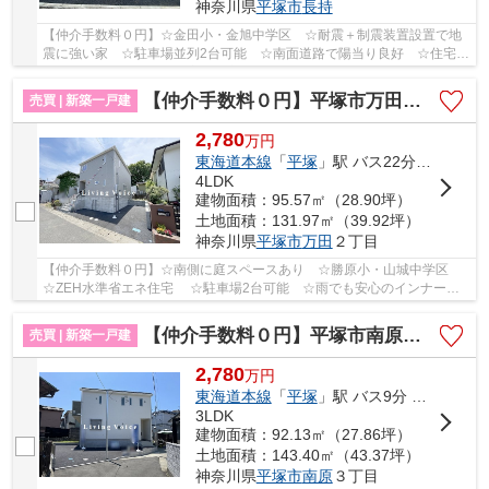
神奈川県
平塚市
長持
【仲介手数料０円】☆金田小・金旭中学区 ☆耐震＋制震装置設置で地
震に強い家 ☆駐車場並列2台可能 ☆南面道路で陽当り良好 ☆住宅性
能評価取得物件 ☆全居室収納完備 ☆スーパー近く...
【仲介手数料０円】平塚市万田第8 新築一戸建て
売買 | 新築一戸建
2,780
万
円
東海道本線
「
平塚
」駅 バス22分 「上万田（神奈川県）」 停歩5分
4LDK
建物面積：95.57㎡（28.90坪）
土地面積：131.97㎡（39.92坪）
神奈川県
平塚市
万田
２丁目
【仲介手数料０円】☆南側に庭スペースあり ☆勝原小・山城中学区
☆ZEH水準省エネ住宅 ☆駐車場2台可能 ☆雨でも安心のインナーバ
ルコニー ☆耐震＋制震装置設置で地震に強い家♪ 【平...
【仲介手数料０円】平塚市南原第11 新築一戸建て
売買 | 新築一戸建
2,780
万
円
東海道本線
「
平塚
」駅 バス9分 「南原」 停歩11分
3LDK
建物面積：92.13㎡（27.86坪）
土地面積：143.40㎡（43.37坪）
神奈川県
平塚市
南原
３丁目