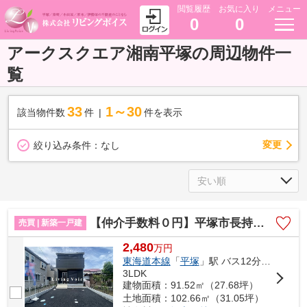
閲覧履歴
お気に入り
メニュー
0
0
アークスクエア湘南平塚の周辺物件一
覧
33
1～30
該当物件数
件
件を表示
変更
絞り込み条件：
なし
【仲介手数料０円】平塚市長持第15 新築一戸建て
売買 | 新築一戸建
2,480
万
円
東海道本線
「
平塚
」駅 バス12分 「長瀬（神奈川県）」 停歩2分
3LDK
建物面積：91.52㎡（27.68坪）
土地面積：102.66㎡（31.05坪）