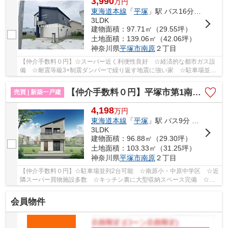
3,990
万
円
東海道本線
「
平塚
」駅 バス16分 「南原（平塚市）」 停歩4分
3LDK
建物面積：97.71㎡（29.55坪）
土地面積：139.06㎡（42.06坪）
神奈川県
平塚市
南原
２丁目
【仲介手数料０円】☆スーパー近く利便性良好 ☆経済的な都市ガス設
備 ☆耐震等級3+制震ダンパーで繰り返す地震に強い家 ☆駐車場並列
2台可能 ☆南原小・中原中学区 ☆全6区画の新規開...
【仲介手数料０円】平塚市第1南原 新築一戸建て
売買 | 新築一戸建
4,198
万
円
東海道本線
「
平塚
」駅 バス9分 「南原（平塚市）」 停歩4分
3LDK
建物面積：96.88㎡（29.30坪）
土地面積：103.33㎡（31.25坪）
神奈川県
平塚市
南原
２丁目
【仲介手数料０円】☆駐車場並列2台可能 ☆南原小・中原中学区 ☆近
隣スーパー買物施設多数 ☆キッチン裏に大型収納スペース完備 ☆便
利＆充実の内部装備 ☆地震に安心の耐震等級3♪ 【...
会員物件