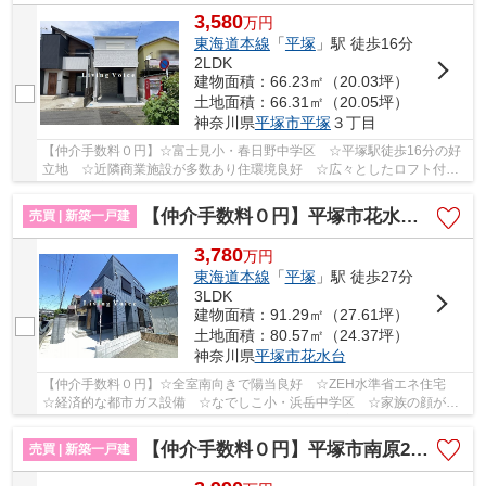
3,580
万
円
東海道本線
「
平塚
」駅 徒歩16分
2LDK
建物面積：66.23㎡（20.03坪）
土地面積：66.31㎡（20.05坪）
神奈川県
平塚市
平塚
３丁目
【仲介手数料０円】☆富士見小・春日野中学区 ☆平塚駅徒歩16分の好
立地 ☆近隣商業施設が多数あり住環境良好 ☆広々としたロフト付
き ☆経済的な都市ガス設備 【平塚市の新築一戸建て...
【仲介手数料０円】平塚市花水台 新築一戸建て
売買 | 新築一戸建
3,780
万
円
東海道本線
「
平塚
」駅 徒歩27分
3LDK
建物面積：91.29㎡（27.61坪）
土地面積：80.57㎡（24.37坪）
神奈川県
平塚市
花水台
【仲介手数料０円】☆全室南向きで陽当良好 ☆ZEH水準省エネ住宅
☆経済的な都市ガス設備 ☆なでしこ小・浜岳中学区 ☆家族の顔が見
えるリビング階段採用 ☆あると便利な外シャワー完備...
【仲介手数料０円】平塚市南原2丁目 新築一戸建て 全6棟
売買 | 新築一戸建