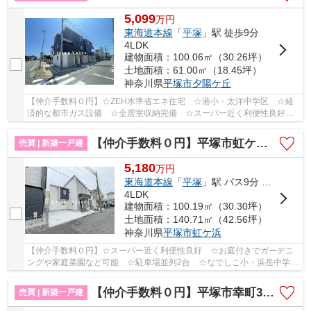
5,099
万
円
東海道本線
「
平塚
」駅 徒歩9分
4LDK
建物面積：100.06㎡（30.26坪）
土地面積：61.00㎡（18.45坪）
神奈川県
平塚市
夕陽ケ丘
【仲介手数料０円】☆ZEH水準省エネ住宅 ☆港小・太洋中学区 ☆経
済的な都市ガス設備 ☆全居室収納完備 ☆スーパー近く利便性良好
☆地盤保証10年 ☆リビング広々18帖以上♪ 【平塚市の...
【仲介手数料０円】平塚市虹ケ浜 新築一戸建て 全2棟
売買 | 新築一戸建
5,180
万
円
東海道本線
「
平塚
」駅 バス9分 「浜岳」 停歩5分
4LDK
建物面積：100.19㎡（30.30坪）
土地面積：140.71㎡（42.56坪）
神奈川県
平塚市
虹ケ浜
【仲介手数料０円】☆スーパー近く利便性良好 ☆お庭付きでガーデニ
ングや家庭菜園など可能 ☆駐車場並列2台 ☆なでしこ小・浜岳中学
区 ☆玄関土間収納完備 ☆耐震構造+制震ダンパーで...
【仲介手数料０円】平塚市幸町3期 新築一戸建て 全2棟
売買 | 新築一戸建