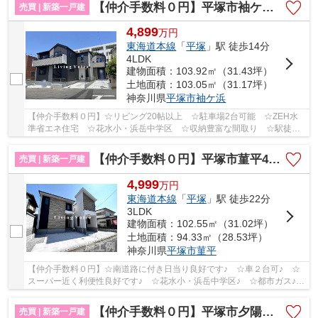
【仲介手数料０円】平塚市袖ケ浜4期 新築一戸建て 全3棟
売買 | 新築一戸建
4,899
万
円
東海道本線
「
平塚
」駅 徒歩14分
4LDK
建物面積：103.92㎡（31.43坪）
土地面積：103.05㎡（31.17坪）
神奈川県
平塚市
袖ケ浜
【仲介手数料０円】☆リビング20帖以上 ☆駐車場2台可能 ☆ZEH水
準省エネ住宅 ☆花水小・浜岳中学区 ☆収納豊富な間取り ☆駅徒歩
14分の立地 ☆地盤保証10年♪ 【平塚市の新築一戸建ての...
【仲介手数料０円】平塚市菫平4期 新築一戸建て
売買 | 新築一戸建
4,999
万
円
東海道本線
「
平塚
」駅 徒歩22分
3LDK
建物面積：102.55㎡（31.02坪）
土地面積：94.33㎡（28.53坪）
神奈川県
平塚市
菫平
【仲介手数料０円】☆南道路に付き日当り良好です♪ ☆車２台可♪ ☆
スーパー近く利便性良好です♪ ☆花水小・浜岳中学区♪ ☆都市ガス♪
【平塚市の新築一戸建ての事ならリビングボイスにお...
【仲介手数料０円】平塚市夕陽ケ丘2期 新築一戸建て 1号棟 全2棟
売買 | 新築一戸建