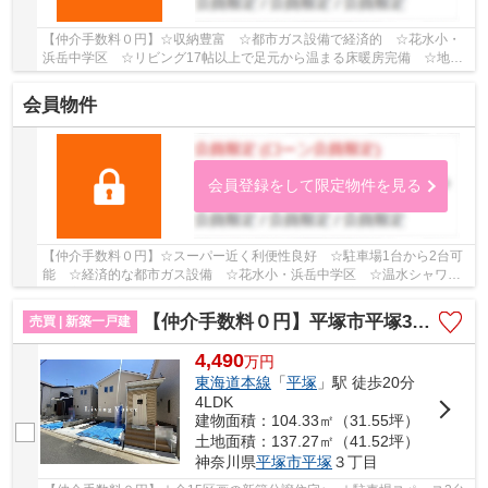
【仲介手数料０円】☆収納豊富 ☆都市ガス設備で経済的 ☆花水小・
浜岳中学区 ☆リビング17帖以上で足元から温まる床暖房完備 ☆地盤
保証20年 ☆スーパー・コンビニ・ドラックストアも...
会員物件
会員登録をして限定物件を見る
【仲介手数料０円】☆スーパー近く利便性良好 ☆駐車場1台から2台可
能 ☆経済的な都市ガス設備 ☆花水小・浜岳中学区 ☆温水シャワー
水栓完備 ☆リビング広々18帖以上 ☆省エネ基準適合...
【仲介手数料０円】平塚市平塚3丁目 新築一戸建て 全15棟
売買 | 新築一戸建
4,490
万
円
東海道本線
「
平塚
」駅 徒歩20分
4LDK
建物面積：104.33㎡（31.55坪）
土地面積：137.27㎡（41.52坪）
神奈川県
平塚市
平塚
３丁目