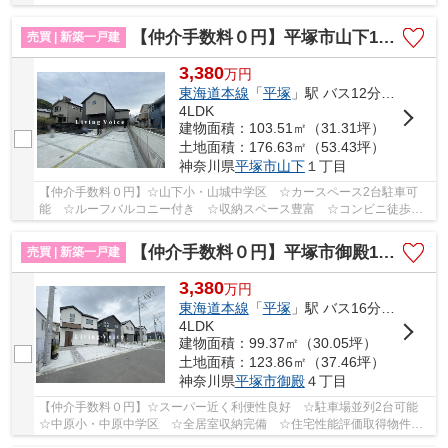
震装置設置で地震に強い家 ☆ZEH水準省エネ住宅♪ ...
【仲介手数料０円】平塚市山下1丁目第1期 新築一戸建て 全2棟
売買 | 新築一戸建
3,380
万
円
東海道本線
「
平塚
」駅 バス12分 「山下」 停歩8分
4LDK
建物面積：103.51㎡（31.31坪）
土地面積：176.63㎡（53.43坪）
神奈川県
平塚市
山下
１丁目
【仲介手数料０円】☆山下小・山城中学区 ☆カースペース2台駐車可
能 ☆ルーフバルコニー付き ☆収納スペース豊富 ☆コンビニ徒歩圏
内にあり生活便利♪ 【平塚市の新築一戸建てのことな...
【仲介手数料０円】平塚市御殿15期 新築一戸建て 全5棟
売買 | 新築一戸建
3,380
万
円
東海道本線
「
平塚
」駅 バス16分 「大縄橋」 停歩5分
4LDK
建物面積：99.37㎡（30.05坪）
土地面積：123.86㎡（37.46坪）
神奈川県
平塚市
御殿
４丁目
【仲介手数料０円】☆スーパー近く利便性良好 ☆駐車場並列2台可能
☆中原小・中原中学区 ☆全居室収納完備 ☆住宅性能評価取得物件
☆長期優良住宅 ☆南向きバルコニー陽当り良好♪ 【...