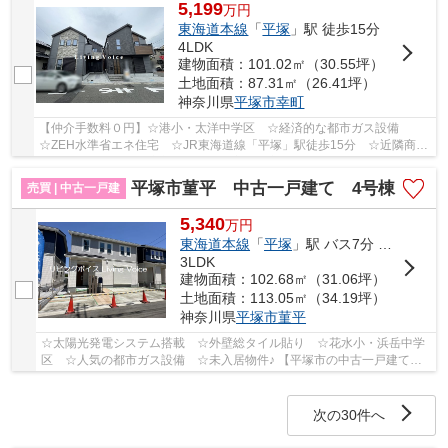
5,199
万
円
東海道本線
「
平塚
」駅 徒歩15分
4LDK
建物面積：101.02㎡（30.55坪）
土地面積：87.31㎡（26.41坪）
神奈川県
平塚市
幸町
【仲介手数料０円】☆港小・太洋中学区 ☆経済的な都市ガス設備
☆ZEH水準省エネ住宅 ☆JR東海道線「平塚」駅徒歩15分 ☆近隣商業
施設が多数あり住環境良好 ☆全居室収納完備 ☆リビン...
平塚市菫平 中古一戸建て 4号棟
売買 | 中古一戸建
5,340
万
円
東海道本線
「
平塚
」駅 バス7分 「バス停」 停歩2分
3LDK
建物面積：102.68㎡（31.06坪）
土地面積：113.05㎡（34.19坪）
神奈川県
平塚市
菫平
☆太陽光発電システム搭載 ☆外壁総タイル貼り ☆花水小・浜岳中学
区 ☆人気の都市ガス設備 ☆未入居物件♪ 【平塚市の中古一戸建ての
ことならリビングボイスにお任せ下さい！】
次の30件へ