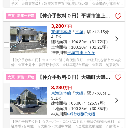
学区 ☆耐震等級3＋制震装置設置で地震に強い家 ☆経済的な都市ガス
設備 ☆ZEH水準省エネ住宅 ☆全居室収納完備♪ 【...
【仲介手数料０円】平塚市達上ヶ丘第4 新築一戸建て 2号棟 全2棟
売買 | 新築一戸建
3,280
万
円
東海道本線
「
平塚
」駅 バス15分 「向原（平塚市）」 停歩3分
4LDK
建物面積：104.89㎡（31.72坪）
土地面積：103.20㎡（31.21坪）
神奈川県
平塚市
達上ケ丘
【仲介手数料０円】☆スーパー近く利便性良好 ☆経済的な都市ガス設
備 ☆富士見小・春日野中学区 ☆駐車場2台可能 ☆耐震＋制震装置設
置で地震に強い家 ☆住宅性能評価取得物件♪ 【平塚...
【仲介手数料０円】大磯町大磯第5 新築一戸建て 2号棟 全2棟
売買 | 新築一戸建
3,280
万
円
東海道本線
「
大磯
」駅 バス6分 「長者町芦添」 停歩3分
3LDK
建物面積：85.86㎡（25.97坪）
土地面積：100.35㎡（30.35坪）
神奈川県
中郡大磯町
大磯
【仲介手数料０円】☆スーパー・コンビニも近く毎日の買物も便利 ☆
駐車場2台可能 ☆大磯小・大磯中学区 ☆全居室収納完備 ☆耐震＋制