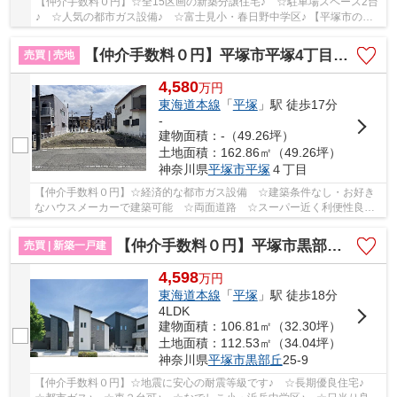
【仲介手数料０円】☆全15区画の新築分譲住宅♪ ☆駐車場スペース2台
♪ ☆人気の都市ガス設備♪ ☆富士見小・春日野中学区♪ 【平塚市の新
築一戸建てのことならリビングボイスにお任せ下さ...
【仲介手数料０円】平塚市平塚4丁目 土地（売地） 建築条件なし 全2区画
売買 | 売地
4,580
万
円
東海道本線
「
平塚
」駅 徒歩17分
-
建物面積：-（49.26坪）
土地面積：162.86㎡（49.26坪）
神奈川県
平塚市
平塚
４丁目
【仲介手数料０円】☆経済的な都市ガス設備 ☆建築条件なし・お好き
なハウスメーカーで建築可能 ☆両面道路 ☆スーパー近く利便性良
好 ☆平坦地 ☆JR東海道線「平塚」駅徒歩17分♪ 【平...
【仲介手数料０円】平塚市黒部丘第1 新築一戸建て 全2棟
売買 | 新築一戸建
4,598
万
円
東海道本線
「
平塚
」駅 徒歩18分
4LDK
建物面積：106.81㎡（32.30坪）
土地面積：112.53㎡（34.04坪）
神奈川県
平塚市
黒部丘
25-9
【仲介手数料０円】☆地震に安心の耐震等級です♪ ☆長期優良住宅♪