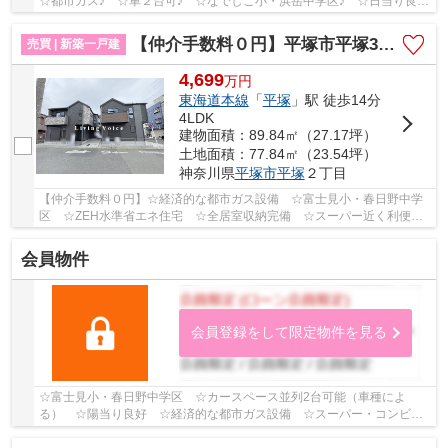
☆都市ガス♪ ☆車２台可♪ ☆なでしこ小・浜岳中学区♪ ☆日当り良好
です♪ 【平塚市の新築一戸建ての事ならリビングボイ...
【仲介手数料０円】平塚市平塚3期 新築一戸建て 全2棟
売買 | 新築一戸建
4,699
万
円
東海道本線
「
平塚
」駅 徒歩14分
4LDK
建物面積：89.84㎡（27.17坪）
土地面積：77.84㎡（23.54坪）
神奈川県
平塚市
平塚
２丁目
【仲介手数料０円】☆経済的な都市ガス設備 ☆富士見小・春日野中学
区 ☆ZEH水準省エネ住宅 ☆全居室収納完備 ☆スーパー近く利便性
良好 ☆南道路につき陽当り良好♪ 【平塚市の新築一戸...
会員物件
会員登録をして限定物件を見る
☆富士見小・春日野中学区 ☆カースペース並列2台可能（車種によ
る） ☆陽当り良好 ☆経済的な都市ガス設備 ☆スーパー・コンビ
ニ・ドラッグストア徒歩圏内にあり生活便利 ☆敷地広々63...