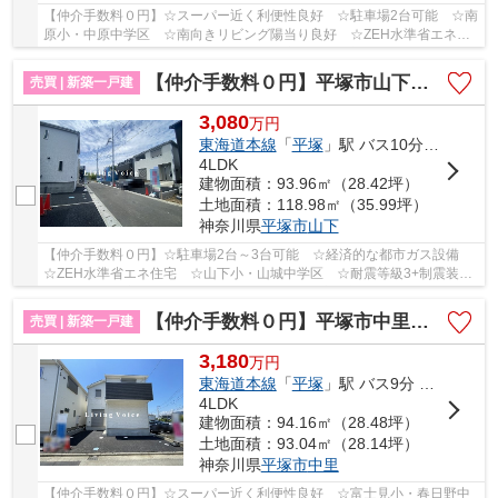
【仲介手数料０円】☆スーパー近く利便性良好 ☆駐車場2台可能 ☆南
原小・中原中学区 ☆南向きリビング陽当り良好 ☆ZEH水準省エネ住
宅 ☆耐震＋制震装置設置で地震に強い家♪ 【平塚市...
【仲介手数料０円】平塚市山下第15 新築一戸建て 全4棟
売買 | 新築一戸建
3,080
万
円
東海道本線
「
平塚
」駅 バス10分 「山下（平塚市）」 停歩4分
4LDK
建物面積：93.96㎡（28.42坪）
土地面積：118.98㎡（35.99坪）
神奈川県
平塚市
山下
【仲介手数料０円】☆駐車場2台～3台可能 ☆経済的な都市ガス設備
☆ZEH水準省エネ住宅 ☆山下小・山城中学区 ☆耐震等級3+制震装置
で地震に強い家 ☆コンビニ徒歩圏内♪ 【平塚市の新築...
【仲介手数料０円】平塚市中里第6 新築一戸建て 1号棟 全2棟
売買 | 新築一戸建
3,180
万
円
東海道本線
「
平塚
」駅 バス9分 「上平塚」 停歩1分
4LDK
建物面積：94.16㎡（28.48坪）
土地面積：93.04㎡（28.14坪）
神奈川県
平塚市
中里
【仲介手数料０円】☆スーパー近く利便性良好 ☆富士見小・春日野中