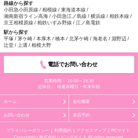
路線から探す
小田急小田原線
/
相模線
/
東海道本線
/
湘南新宿ライン高海
/
小田急江ノ島線
/
横浜線
/
相鉄本線
/
京王相模原線
/
相鉄いずみ野線
/
江ノ島電鉄
駅から探す
平塚
/
茅ケ崎
/
本厚木
/
橋本
/
北茅ケ崎
/
海老名
/
淵野辺
/
辻堂
/
上溝
/
相模大野
電話でお問い合わせ
営業時間：
10:00～18:30
定休日：
毎週水曜日・年末年始
ホーム
会社概要
お問い合わせ
来店予約
プライバシーポリシー
利用規約
アクセスマップ
PCサイト
Copyright(c) 株式会社リビングボイス All rights reserved.