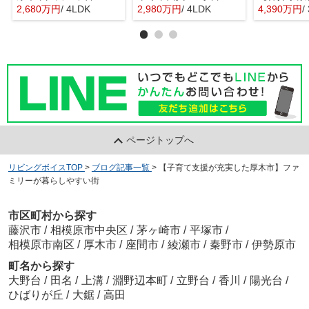
2,680万円
/ 4LDK
2,980万円
/ 4LDK
4,390万円
/
ページトップへ
リビングボイスTOP
>
ブログ記事一覧
>
【子育て支援が充実した厚木市】ファ
ミリーが暮らしやすい街
市区町村から探す
藤沢市
/
相模原市中央区
/
茅ヶ崎市
/
平塚市
/
相模原市南区
/
厚木市
/
座間市
/
綾瀬市
/
秦野市
/
伊勢原市
町名から探す
大野台
/
田名
/
上溝
/
淵野辺本町
/
立野台
/
香川
/
陽光台
/
ひばりが丘
/
大鋸
/
高田