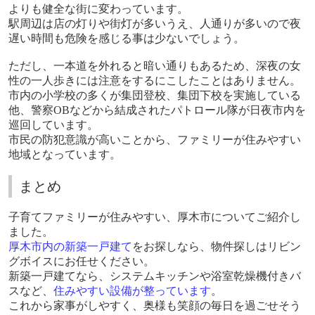
よりも健全な街に変わっています。
駅周辺は店の灯りや街灯が多いうえ、人通りが多いので夜
遅い時間も危険を感じる事は少ないでしょう。
ただし、一本道を外れると暗い通りもあるため、深夜の女
性の一人歩きには注意をするにこしたことはありません。
市内の小学校の多くが集団登校、集団下校を実施している
他、警察
OB
などから結成されたパトロール隊が日夜市内を
巡回しています。
市民の防犯意識が高いことから、ファミリーが住みやすい
地域となっています。
まとめ
子育てファミリーが住みやすい、厚木市についてご紹介し
ました。
厚木市内の新築一戸建て
をお探しなら、物件探しはリビン
グボイスにお任せください。
新築一戸建てなら、システムキッチンや浴室乾燥機付きバ
スなど、
住みやすい設備が整っています
。
これから家事がしやすく、奥様も笑顔の毎日を過ごせそう