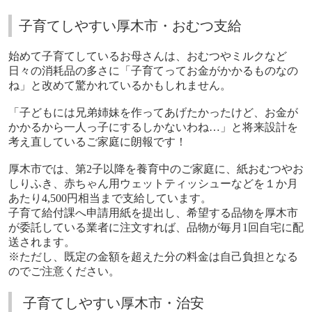
子育てしやすい厚木市・おむつ支給
始めて子育てしているお母さんは、おむつやミルクなど
日々の消耗品の多さに「子育てってお金がかかるものなの
ね」と改めて驚かれているかもしれません。
「子どもには兄弟姉妹を作ってあげたかったけど、お金が
かかるから一人っ子にするしかないわね…」と将来設計を
考え直しているご家庭に朗報です！
厚木市では、第
2
子以降を養育中のご家庭に、紙おむつやお
しりふき、赤ちゃん用ウェットティッシューなどを１か月
あたり
4,500
円相当まで支給しています。
子育て給付課へ申請用紙を提出し、希望する品物を厚木市
が委託している業者に注文すれば、品物が毎月
1
回自宅に配
送されます。
※ただし、既定の金額を超えた分の料金は自己負担となる
のでご注意ください。
子育てしやすい厚木市・治安