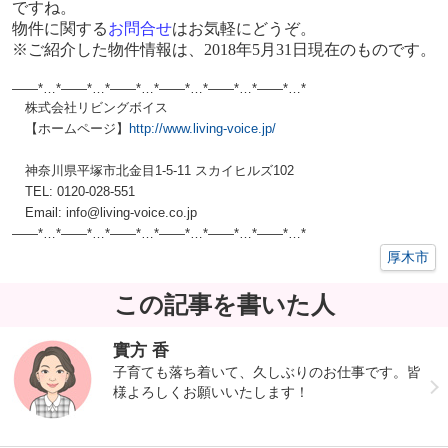
ですね。
物件に関する
お問合せ
はお気軽にどうぞ。
※ご紹介した物件情報は、
2018
年
5
月31日現在のものです。
——*…*——*…*——*…*——*…*——*…*——*…*
株式会社リビングボイス
【ホームページ】
http://www.living-voice.jp/
神奈川県平塚市北金目1-5-11 スカイヒルズ102
TEL: 0120-028-551
Email: info@living-voice.co.jp
——*…*——*…*——*…*——*…*——*…*——*…*
厚木市
この記事を書いた人
實方 香
子育ても落ち着いて、久しぶりのお仕事です。皆
様よろしくお願いいたします！