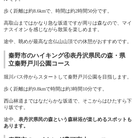
歩く距離は約
8.6km
で、時間は約
2
時間
50
分です。
高取山まではかなり急な坂道ですが周りは森なので、マイ
ナスイオンを感じながら散策を楽しめます。
途中、眺めが最高な念仏山山頂での休憩がおすすめです。
秦野市のハイキング④表丹沢県民の森・県
立秦野戸川公園コース
堀川バス停からスタートして秦野戸川公園を目指します。
歩く距離は約
9.8km
で時間は約
3
時間
10
分です。
西山林道まではなだらかな坂道で、そこからはひたすら下
り坂です。
途中、
表丹沢県民の森という森林浴が楽しめるスポットも
あります。