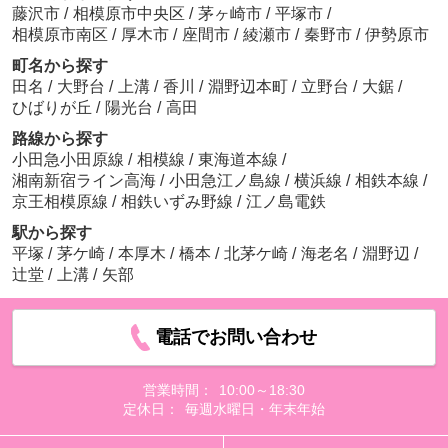
藤沢市
/
相模原市中央区
/
茅ヶ崎市
/
平塚市
/
相模原市南区
/
厚木市
/
座間市
/
綾瀬市
/
秦野市
/
伊勢原市
町名から探す
田名
/
大野台
/
上溝
/
香川
/
淵野辺本町
/
立野台
/
大鋸
/
ひばりが丘
/
陽光台
/
高田
路線から探す
小田急小田原線
/
相模線
/
東海道本線
/
湘南新宿ライン高海
/
小田急江ノ島線
/
横浜線
/
相鉄本線
/
京王相模原線
/
相鉄いずみ野線
/
江ノ島電鉄
駅から探す
平塚
/
茅ケ崎
/
本厚木
/
橋本
/
北茅ケ崎
/
海老名
/
淵野辺
/
辻堂
/
上溝
/
矢部
電話でお問い合わせ
営業時間：
10:00～18:30
定休日：
毎週水曜日・年末年始