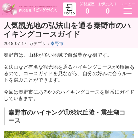
閲覧履歴
お気に入り
メニュー
0
0
人気観光地の弘法山を通る秦野市のハ
イキングコースガイド
2019-07-17
カテゴリ：
秦野市
秦野市は、山林が多い地域で自然豊かな街です。
弘法山など有名な観光地を通るハイキングコースが
6
種類あ
るので、コースガイドを見ながら、自分の好みに合うルー
トを選ぶことができます。
今回は秦野市にある
6
つのハイキングコースを順番にガイド
していきます。
秦野市のハイキング①渋沢丘陵・震生湖コ
ース