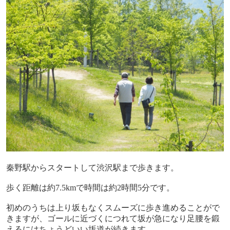
秦野駅からスタートして渋沢駅まで歩きます。
歩く距離は約
7.5km
で時間は約
2
時間
5
分です。
初めのうちは上り坂もなくスムーズに歩き進めることがで
きますが、ゴールに近づくにつれて坂が急になり足腰を鍛
えるにはちょうどいい坂道が続きます。