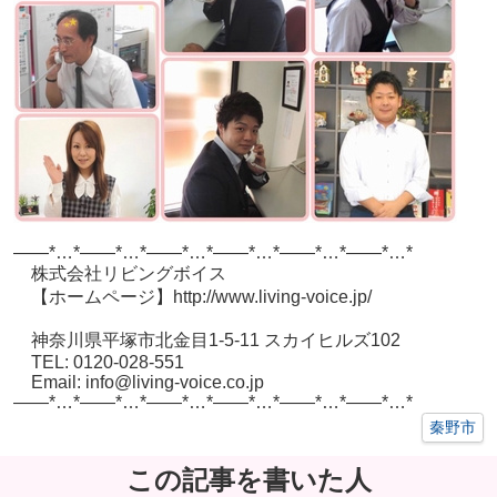
——*…*——*…*——*…*——*…*——*…*——*…*
株式会社リビングボイス
【ホームページ】http://www.living-voice.jp/
神奈川県平塚市北金目1-5-11 スカイヒルズ102
TEL: 0120-028-551
Email: info@living-voice.co.jp
——*…*——*…*——*…*——*…*——*…*——*…*
秦野市
この記事を書いた人