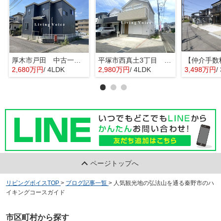
厚木市戸田 中古一戸建て
平塚市西真土3丁目 中古一戸建て
2,680万円
/ 4LDK
2,980万円
/ 4LDK
3,498万円
/
ページトップへ
リビングボイスTOP
>
ブログ記事一覧
>
人気観光地の弘法山を通る秦野市のハ
イキングコースガイド
市区町村から探す