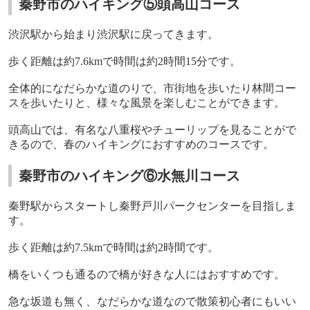
秦野市のハイキング⑤頭高山コース
渋沢駅から始まり渋沢駅に戻ってきます。
歩く距離は約
7.6km
で時間は約
2
時間
15
分です。
全体的になだらかな道のりで、市街地を歩いたり林間コー
スを歩いたりと、様々な風景を楽しむことができます。
頭高山では、有名な八重桜やチューリップを見ることがで
きるので、春のハイキングにおすすめのコースです。
秦野市のハイキング⑥水無川コース
秦野駅からスタートし秦野戸川パークセンターを目指しま
す。
歩く距離は約
7.5km
で時間は約
2
時間です。
橋をいくつも通るので橋が好きな人にはおすすめです。
急な坂道も無く、なだらかな道なので散策初心者にもいい