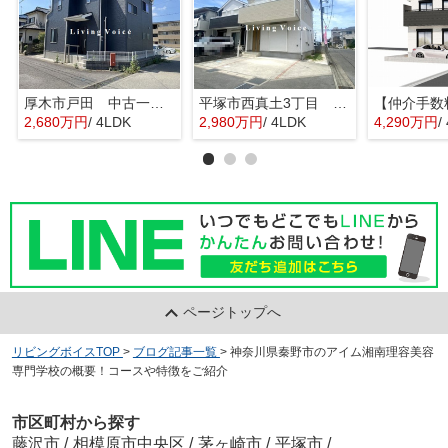
厚木市戸田 中古一戸建て
平塚市西真土3丁目 中古一戸建て
2,680万円
/ 4LDK
2,980万円
/ 4LDK
4,290万円
/
ページトップへ
リビングボイスTOP
>
ブログ記事一覧
>
神奈川県秦野市のアイム湘南理容美容
専門学校の概要！コースや特徴をご紹介
市区町村から探す
藤沢市
/
相模原市中央区
/
茅ヶ崎市
/
平塚市
/