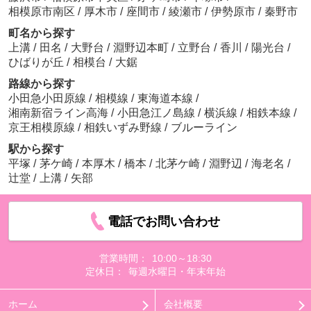
相模原市南区
/
厚木市
/
座間市
/
綾瀬市
/
伊勢原市
/
秦野市
町名から探す
上溝
/
田名
/
大野台
/
淵野辺本町
/
立野台
/
香川
/
陽光台
/
ひばりが丘
/
相模台
/
大鋸
路線から探す
小田急小田原線
/
相模線
/
東海道本線
/
湘南新宿ライン高海
/
小田急江ノ島線
/
横浜線
/
相鉄本線
/
京王相模原線
/
相鉄いずみ野線
/
ブルーライン
駅から探す
平塚
/
茅ケ崎
/
本厚木
/
橋本
/
北茅ケ崎
/
淵野辺
/
海老名
/
辻堂
/
上溝
/
矢部
電話でお問い合わせ
営業時間：
10:00～18:30
定休日：
毎週水曜日・年末年始
ホーム
会社概要