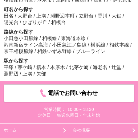
町名から探す
田名
/
大野台
/
上溝
/
淵野辺本町
/
立野台
/
香川
/
大鋸
/
陽光台
/
ひばりが丘
/
相模台
路線から探す
小田急小田原線
/
相模線
/
東海道本線
/
湘南新宿ライン高海
/
小田急江ノ島線
/
横浜線
/
相鉄本線
/
京王相模原線
/
相鉄いずみ野線
/
ブルーライン
駅から探す
平塚
/
茅ケ崎
/
橋本
/
本厚木
/
北茅ケ崎
/
海老名
/
辻堂
/
淵野辺
/
上溝
/
矢部
電話でお問い合わせ
営業時間：
10:00～18:30
定休日：
毎週水曜日・年末年始
ホーム
会社概要