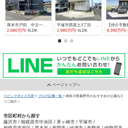
厚木市戸田 中古一戸建て
平塚市西真土3丁目 中古一戸建て
2,680万円
/ 4LDK
2,980万円
/ 4LDK
8,390万円
/
ページトップへ
リビングボイスTOP
>
ブログ記事一覧
>
神奈川県秦野市のおすすめの公園を3
つご紹介！
市区町村から探す
藤沢市
/
相模原市中央区
/
茅ヶ崎市
/
平塚市
/
相模原市南区
/
厚木市
/
座間市
/
綾瀬市
/
秦野市
/
伊勢原市