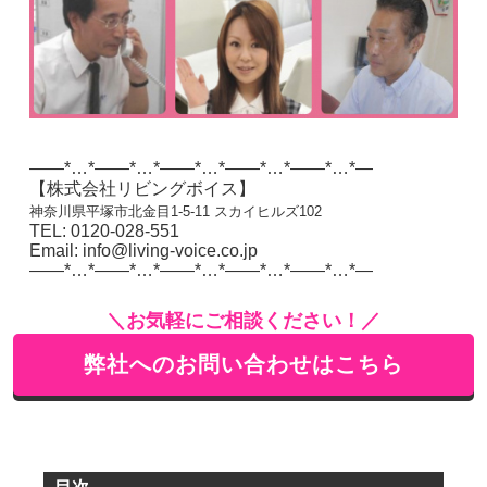
——*…*——*…*——*…*——*…*——*…*—
【株式会社リビングボイス】
神奈川県平塚市北金目1-5-11 スカイヒルズ102
TEL: 0120-028-551
Email: info@living-voice.co.jp
——*…*——*…*——*…*——*…*——*…*—
＼お気軽にご相談ください！／
弊社へのお問い合わせはこちら