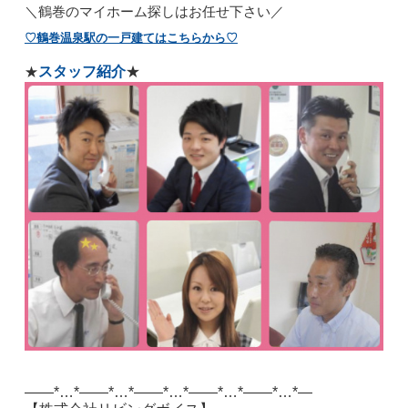
＼
鶴巻のマイホーム探しはお任せ下さい／
♡鶴巻温泉駅の一戸建てはこちらから♡
スタッフ紹介
★
★
——*…*——*…*——*…*——*…*——*…*—