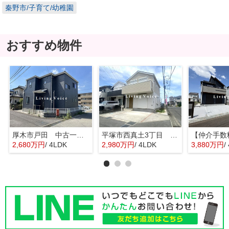
秦野市/子育て/幼稚園
おすすめ物件
厚木市戸田 中古一戸建て
平塚市西真土3丁目 中古一戸建て
2,680万円
/ 4LDK
2,980万円
/ 4LDK
3,880万円
/