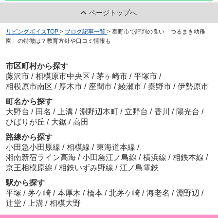
ページトップへ
リビングボイスTOP
>
ブログ記事一覧
>
秦野市で評判の良い「つるまき幼稚
園」の特徴は？教育方針や口コミ情報も
市区町村から探す
藤沢市
/
相模原市中央区
/
茅ヶ崎市
/
平塚市
/
相模原市南区
/
厚木市
/
座間市
/
綾瀬市
/
秦野市
/
伊勢原市
町名から探す
大野台
/
田名
/
上溝
/
淵野辺本町
/
立野台
/
香川
/
陽光台
/
ひばりが丘
/
大鋸
/
高田
路線から探す
小田急小田原線
/
相模線
/
東海道本線
/
湘南新宿ライン高海
/
小田急江ノ島線
/
横浜線
/
相鉄本線
/
京王相模原線
/
相鉄いずみ野線
/
江ノ島電鉄
駅から探す
平塚
/
茅ケ崎
/
本厚木
/
橋本
/
北茅ケ崎
/
海老名
/
淵野辺
/
辻堂
/
上溝
/
相模大野