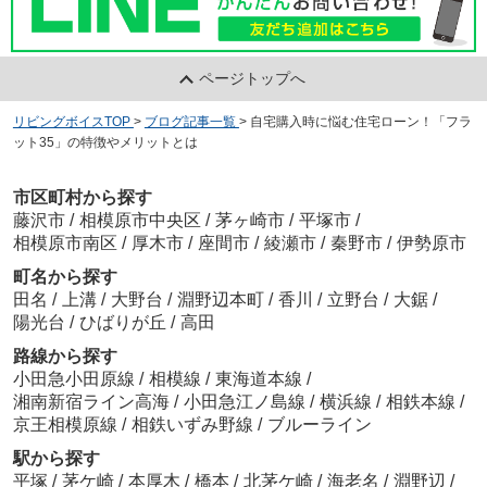
ページトップへ
リビングボイスTOP
>
ブログ記事一覧
>
自宅購入時に悩む住宅ローン！「フラ
ット35」の特徴やメリットとは
市区町村から探す
藤沢市
/
相模原市中央区
/
茅ヶ崎市
/
平塚市
/
相模原市南区
/
厚木市
/
座間市
/
綾瀬市
/
秦野市
/
伊勢原市
町名から探す
田名
/
上溝
/
大野台
/
淵野辺本町
/
香川
/
立野台
/
大鋸
/
陽光台
/
ひばりが丘
/
高田
路線から探す
小田急小田原線
/
相模線
/
東海道本線
/
湘南新宿ライン高海
/
小田急江ノ島線
/
横浜線
/
相鉄本線
/
京王相模原線
/
相鉄いずみ野線
/
ブルーライン
駅から探す
平塚
/
茅ケ崎
/
本厚木
/
橋本
/
北茅ケ崎
/
海老名
/
淵野辺
/