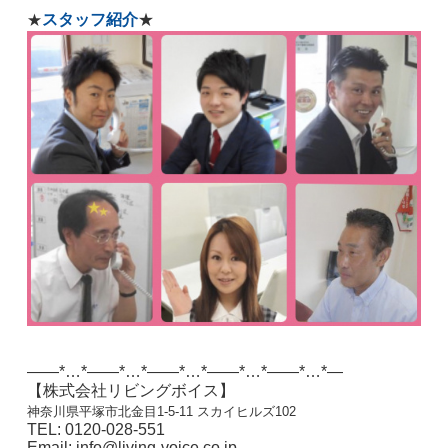
スタッフ紹介
★
★
——*…*——*…*——*…*——*…*——*…*—
【株式会社リビングボイス】
神奈川県平塚市北金目1-5-11 スカイヒルズ102
TEL: 0120-028-551
Email: info@living-voice.co.jp