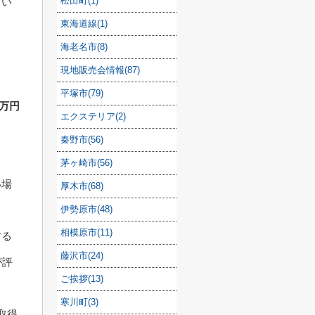
松田町(1)
てい
東海道線(1)
海老名市(8)
現地販売会情報(87)
平塚市(79)
2万円
エクステリア(2)
秦野市(56)
茅ヶ崎市(56)
い場
厚木市(68)
伊勢原市(48)
相模原市(11)
する
藤沢市(24)
が評
ご挨拶(13)
寒川町(3)
取得