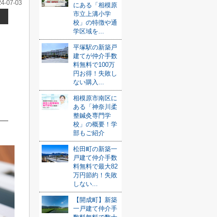
24-07-03
にある「相模原
市立上溝小学
校」の特徴や通
学区域を...
平塚駅の新築戸
建てが仲介手数
料無料で100万
円お得！失敗し
ない購入...
相模原市南区に
ある「神奈川柔
整鍼灸専門学
校」の概要！学
部もご紹介
松田町の新築一
戸建て仲介手数
料無料で最大82
万円節約！失敗
しない...
【開成町】新築
一戸建て仲介手