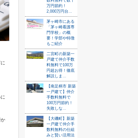
数料無料で数十
万円節約！
2,000万円台...
茅ヶ崎市にある
「茅ヶ崎看護専
門学校」の概
要！学部や特徴
もご紹介
二宮町の新築一
戸建て仲介手数
どに
料無料で100万
円超お得！徹底
解説しま...
ス
【南足柄市 新築
一戸建て】仲介
めに
手数料無料で
100万円節約！
失敗しな...
【大磯町】新築
がか
一戸建て仲介手
数料無料の仕組
みと賢い活用法