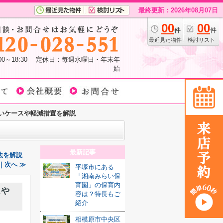
最終更新：2026年08月07日
00
00
件
件
最近見た物件
検討リスト
:00～18:30 定休日：毎週水曜日・年末年
始
いケースや軽減措置を解説
最新記事
法を解説
｜次へ ≫
平塚市にある
「湘南みらい保
育園」の保育内
スや
容は？特長もご
紹介
相模原市中央区