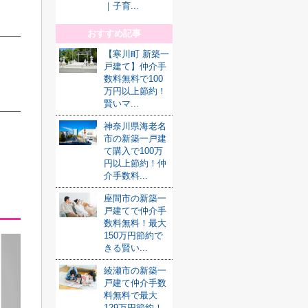
｜子育...
おすすめ記事
【寒川町 新築一
戸建て】仲介手
数料無料で100
万円以上節約！
賢いマ...
神奈川県海老名
市の新築一戸建
て購入で100万
円以上節約！仲
介手数料...
座間市の新築一
戸建てで仲介手
数料無料！最大
150万円節約で
きる賢い...
綾瀬市の新築一
戸建て仲介手数
料無料で最大
129万円節約！