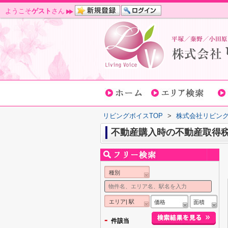
ようこそ
ゲスト
さん
リビングボイスTOP
>
株式会社リビン
不動産購入時の不動産取得
種別
エリア| 駅
価格
面積
-
件該当