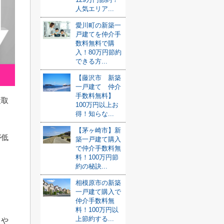
人気エリア...
愛川町の新築一
戸建てを仲介手
数料無料で購
入！80万円節約
できる方...
【藤沢市 新築
一戸建て 仲介
手数料無料】
産取
100万円以上お
得！知らな...
【茅ヶ崎市】新
が低
築一戸建て購入
で仲介手数料無
料！100万円節
約の秘訣...
相模原市の新築
一戸建て購入で
仲介手数料無
料！100万円以
上節約する...
きや