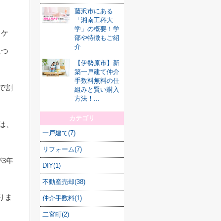
藤沢市にある
「湘南工科大
学」の概要！学
るケ
部や特徴もご紹
介
につ
【伊勢原市】新
築一戸建て仲介
手数料無料の仕
で割
組みと賢い購入
方法！...
カテゴリ
は、
一戸建て(7)
リフォーム(7)
3年
DIY(1)
不動産売却(38)
りま
仲介手数料(1)
二宮町(2)