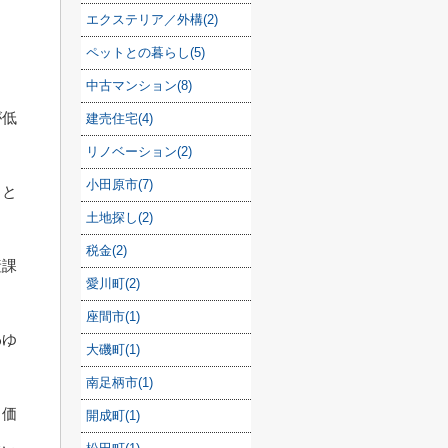
エクステリア／外構(2)
ペットとの暮らし(5)
中古マンション(8)
が低
建売住宅(4)
リノベーション(2)
小田原市(7)
」と
土地探し(2)
税金(2)
産課
愛川町(2)
座間市(1)
わゆ
大磯町(1)
南足柄市(1)
も価
開成町(1)