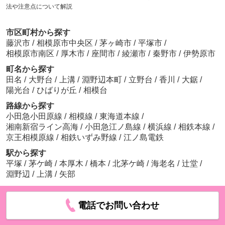
法や注意点について解説
市区町村から探す
藤沢市
/
相模原市中央区
/
茅ヶ崎市
/
平塚市
/
相模原市南区
/
厚木市
/
座間市
/
綾瀬市
/
秦野市
/
伊勢原市
町名から探す
田名
/
大野台
/
上溝
/
淵野辺本町
/
立野台
/
香川
/
大鋸
/
陽光台
/
ひばりが丘
/
相模台
路線から探す
小田急小田原線
/
相模線
/
東海道本線
/
湘南新宿ライン高海
/
小田急江ノ島線
/
横浜線
/
相鉄本線
/
京王相模原線
/
相鉄いずみ野線
/
江ノ島電鉄
駅から探す
平塚
/
茅ケ崎
/
本厚木
/
橋本
/
北茅ケ崎
/
海老名
/
辻堂
/
淵野辺
/
上溝
/
矢部
電話でお問い合わせ