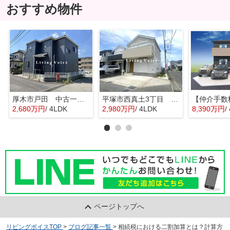
おすすめ物件
厚木市戸田 中古一戸建て
平塚市西真土3丁目 中古一戸建て
2,680万円
/ 4LDK
2,980万円
/ 4LDK
8,390万円
/
ページトップへ
リビングボイスTOP
>
ブログ記事一覧
>
相続税における二割加算とは？計算方