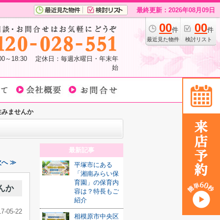
最終更新：2026年08月09日
00
00
件
件
最近見た物件
検討リスト
:00～18:30 定休日：毎週水曜日・年末年
始
住みませんか
最新記事
へ ≫
平塚市にある
「湘南みらい保
育園」の保育内
んか
容は？特長もご
紹介
17-05-22
相模原市中央区