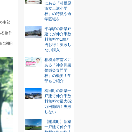
にある「相模原
市立上溝小学
校」の特徴や通
。
学区域を...
の南部
。
平塚駅の新築戸
ある物件
建てが仲介手数
料無料で100万
用に利用
円お得！失敗し
ない購入...
相模原市南区に
ある「神奈川柔
整鍼灸専門学
校」の概要！学
部もご紹介
松田町の新築一
戸建て仲介手数
料無料で最大82
万円節約！失敗
しない...
【開成町】新築
一戸建て仲介手