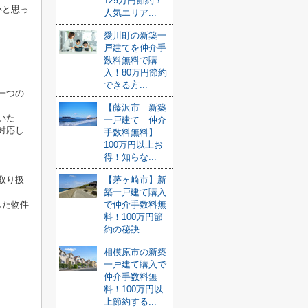
129万円節約！
いと思っ
人気エリア...
愛川町の新築一
戸建てを仲介手
数料無料で購
入！80万円節約
できる方...
一つの
【藤沢市 新築
いた
一戸建て 仲介
対応し
手数料無料】
100万円以上お
得！知らな...
【茅ヶ崎市】新
取り扱
築一戸建て購入
で仲介手数料無
した物件
料！100万円節
約の秘訣...
相模原市の新築
一戸建て購入で
仲介手数料無
料！100万円以
上節約する...