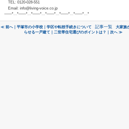
TEL: 0120-028-551
Email: info@living-voice.co.jp
——*…*——*…*——*…*——*…*——*…*——*
…*
記事一覧
≪ 前へ｜平塚市の小学校｜学区や転校手続きについて
大家族
らせる一戸建て｜二世帯住宅選びのポイントは？｜次へ ≫