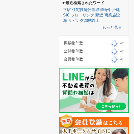
▼最近検索されたワード
下駅
住宅性能評価取得物件
戸建
SIC
フローリング
駅近
商業施設
海
リビング20帖以上
もっと見る
掲載物件数
件
公開物件数
件
会員物件数
件