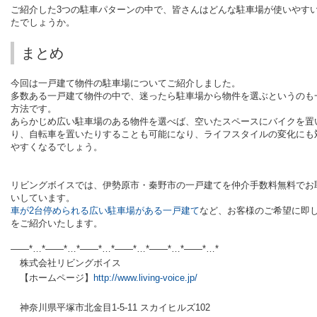
ご紹介した3つの駐車パターンの中で、皆さんはどんな駐車場が使いやす
たでしょうか。
まとめ
今回は一戸建て物件の駐車場についてご紹介しました。
多数ある一戸建て物件の中で、迷ったら駐車場から物件を選ぶというのも
方法です。
あらかじめ広い駐車場のある物件を選べば、空いたスペースにバイクを置
り、自転車を置いたりすることも可能になり、ライフスタイルの変化にも
やすくなるでしょう。
リビングボイスでは、伊勢原市・秦野市の一戸建てを仲介手数料無料でお
いしています。
車が
2
台停められる広い駐車場がある一戸建て
など、お客様のご希望に即
をご紹介いたします。
——*…*——*…*——*…*——*…*——*…*——*…*
株式会社リビングボイス
【ホームページ】
http://www.living-voice.jp/
神奈川県平塚市北金目1-5-11 スカイヒルズ102