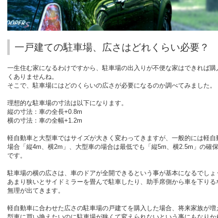
一戸建ての駐車場、広さはどれくらい必要？
一生住む家になるわけですから、駐車場の出入りが不便な家はできれば購
くありませんね。
そこで、駐車場にはどのくらいの広さが必要になるのか調べてみました。
理想的な駐車場の寸法は以下になります。
縦の寸法：車の全長
+0.8m
横の寸法：車の全幅
+1.2m
軽自動車と大型車ではサイズが大きく変わってきますが、一般的には軽自
場合「縦
4m
、横
2m
」、大型車の場合は最低でも「縦
5m
、横
2.5m
」の確
です。
駐車場の横の広さは、車のドアが全開できるという事が基本になるでしょ
あまり狭いとサイドミラーを畳んで駐車したり、助手席側から車を下りる
無理が出てきます。
軽自動車に合わせた広さの駐車場の戸建てを購入した場合、将来家族が増
型車に買い換えたいのに駐車場が狭くて変えられないという事にもなりか