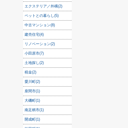
エクステリア／外構(2)
ペットとの暮らし(5)
中古マンション(8)
建売住宅(4)
リノベーション(2)
小田原市(7)
土地探し(2)
税金(2)
愛川町(2)
座間市(1)
大磯町(1)
南足柄市(1)
開成町(1)