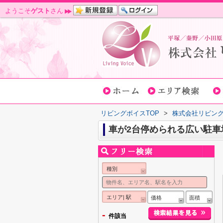
ようこそ
ゲスト
さん
リビングボイスTOP
>
株式会社リビン
車が2台停められる広い駐
種別
エリア| 駅
価格
面積
-
件該当