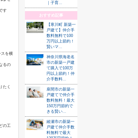
｜子育...
です
おすすめ記事
【寒川町 新築一
戸建て】仲介手
数料無料で100
万円以上節約！
賢いマ...
ースを横
神奈川県海老名
市の新築一戸建
なるの
て購入で100万
円以上節約！仲
介手数料...
りたく
座間市の新築一
戸建てで仲介手
数料無料！最大
150万円節約で
きる賢い...
綾瀬市の新築一
どの工
戸建て仲介手数
料無料で最大