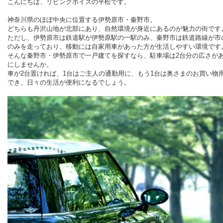
こんにちは、リビングボイスの平松です。
神奈川県のほぼ中央に位置する伊勢原市・秦野市。
どちらも丹沢山地が北部にあり、自然環境が身近にあるのが魅力の街です
ただし、伊勢原市は鉄道駅が伊勢原駅の一駅のみ、秦野市は鉄道路線が市
のみを走っており、移動には自家用車があった方が生活しやすい環境です
そんな秦野市・伊勢原市で一戸建てを探すなら、駐車場は
2
台分の広さが
にしませんか。
車が
2
台置ければ、
1
台はご主人の通勤用に、もう
1
台は奥さまのお買い物
でき、日々の生活が便利になるでしょう。