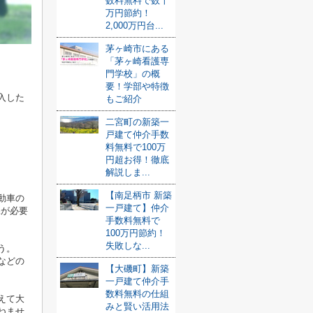
数料無料で数十
万円節約！
2,000万円台...
茅ヶ崎市にある
「茅ヶ崎看護専
門学校」の概
要！学部や特徴
入した
もご紹介
二宮町の新築一
戸建て仲介手数
料無料で100万
円超お得！徹底
解説しま...
【南足柄市 新築
動車の
一戸建て】仲介
保が必要
手数料無料で
100万円節約！
失敗しな...
う。
などの
【大磯町】新築
一戸建て仲介手
数料無料の仕組
えて大
みと賢い活用法
ねませ