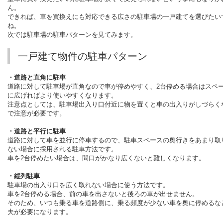
ん。
できれば、車を買換えにも対応できる広さの駐車場の一戸建てを選びたい
ね。
次では駐車場の駐車パターンを見てみます。
一戸建て物件の駐車パターン
・道路と直角に駐車
道路に対して駐車場が直角なので車が停めやすく、
2
台停める場合はスペ
に広げればより使いやすくなります。
注意点としては、駐車場出入り口付近に物を置くと車の出入りがしづらく
で注意が必要です。
・道路と平行に駐車
道路に対して車を並行に停車するので、駐車スペースの奥行きをあまり取
ない場合に採用される駐車方法です。
車を
2
台停めたい場合は、間口がかなり広くないと難しくなります。
・縦列駐車
駐車場の出入り口を広く取れない場合に使う方法です。
車を
2
台停める場合、前の車を出さないと後ろの車が出せません。
そのため、いつも乗る車を道路側に、乗る頻度が少ない車を奥に停めるな
夫が必要になります。