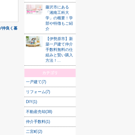
藤沢市にある
「湘南工科大
学」の概要！学
部や特徴もご紹
が仲良く暮
介
【伊勢原市】新
築一戸建て仲介
手数料無料の仕
組みと賢い購入
方法！...
カテゴリ
一戸建て(7)
リフォーム(7)
DIY(1)
不動産売却(38)
仲介手数料(1)
二宮町(2)